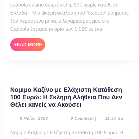
2026
cadoola casino δωρεάν chip 50€ χωρίς κατάθεση
50€
Ελλάδα – Μια ψυχρή ανάλυση του “δωρεάν” μύηματος
χωρίς
κατάθεση
Τον περασμένο μήνα, ο λογαριασμός μου στο
Ελλάδα
Cadoola έσπασε το όριο των 0,02€ με ένα
–
Μια
READ
READ MORE
ψυχρή
MORE
ανάλυση
του
“δωρεάν”
μύηματος
Νομιμο Καζίνο με Ελάχιστη Κατάθεση
100 Ευρώ: Η Σκληρή Αλήθεια Που Δεν
Νομιμο
Θέλει κανείς να Ακούσει
Καζίνο
με
8
8 Μαΐου, 2026
|
|
0 Comment
|
11:37 πμ
Μαΐου,
Ελάχιστη
2026
Νομιμο Καζίνο με Ελάχιστη Κατάθεση 100 Ευρώ: Η
Κατάθεση