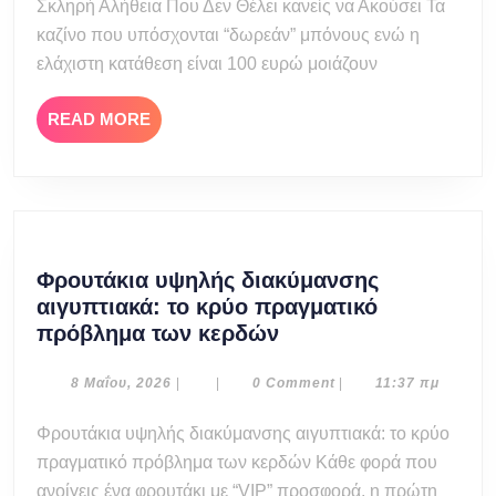
Σκληρή Αλήθεια Που Δεν Θέλει κανείς να Ακούσει Τα
100
Ευρώ:
καζίνο που υπόσχονται “δωρεάν” μπόνους ενώ η
Η
ελάχιστη κατάθεση είναι 100 ευρώ μοιάζουν
Σκληρή
Αλήθεια
READ
READ MORE
Που
MORE
Δεν
Θέλει
κανείς
να
Ακούσει
Φρουτάκια υψηλής διακύμανσης
αιγυπτιακά: το κρύο πραγματικό
Φρουτάκια
πρόβλημα των κερδών
υψηλής
διακύμανσης
8
8 Μαΐου, 2026
|
|
0 Comment
|
11:37 πμ
Μαΐου,
αιγυπτιακά:
2026
Φρουτάκια υψηλής διακύμανσης αιγυπτιακά: το κρύο
το
πραγματικό πρόβλημα των κερδών Κάθε φορά που
κρύο
πραγματικό
ανοίγεις ένα φρουτάκι με “VIP” προσφορά, η πρώτη