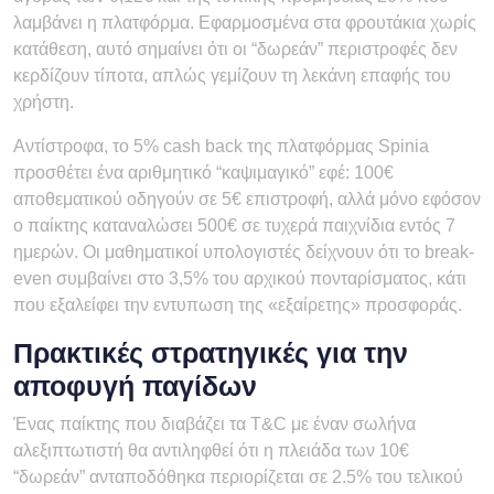
λαμβάνει η πλατφόρμα. Εφαρμοσμένα στα φρουτάκια χωρίς
κατάθεση, αυτό σημαίνει ότι οι “δωρεάν” περιστροφές δεν
κερδίζουν τίποτα, απλώς γεμίζουν τη λεκάνη επαφής του
χρήστη.
Αντίστροφα, το 5% cash back της πλατφόρμας Spinia
προσθέτει ένα αριθμητικό “καψιμαγικό” εφέ: 100€
αποθεματικού οδηγούν σε 5€ επιστροφή, αλλά μόνο εφόσον
ο παίκτης καταναλώσει 500€ σε τυχερά παιχνίδια εντός 7
ημερών. Οι μαθηματικοί υπολογιστές δείχνουν ότι το break-
even συμβαίνει στο 3,5% του αρχικού πονταρίσματος, κάτι
που εξαλείφει την εντυπωση της «εξαίρετης» προσφοράς.
Πρακτικές στρατηγικές για την
αποφυγή παγίδων
Ένας παίκτης που διαβάζει τα T&C με έναν σωλήνα
αλεξιπτωτιστή θα αντιληφθεί ότι η πλειάδα των 10€
“δωρεάν” ανταποδόθηκα περιορίζεται σε 2.5% του τελικού