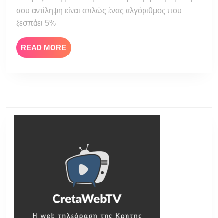
πρόβλημα
σου αντίληψη είναι απλώς ένας αλγόριθμος που
των
ξεσπάει 5%
κερδών
READ
READ MORE
MORE