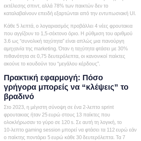
εκτέλεσης σπιντ, αλλά 78% των παικτών δεν το
καταλαβαίνουν επειδή εξαρτώνται από την εντυπωσιακή UI.
Κάθε 5 λεπτά, ο λογαριασμός προβάλλει 4 νέες φρουτακια
που αγγίζουν το 1,5‑σέκτονο όριο. Η ρύθμιση του αριθμού
3.6 ως “συνολική ταχύτητα” είναι απλώς μια πανούργη
αμηχανία της marketing. Όταν η ταχύτητα φτάσει με 30%
πιθανότητα σε 0,75 δευτερόλεπτα, οι κανονικοί παίκτες
ακούνε το κουδούνι του “μεγάλου κέρδους”.
Πρακτική εφαρμογή: Πόσο
γρήγορα μπορείς να “κλέψεις” το
βραδινό
Στο 2023, η μέγιστη σύνοψη σε ένα 2‑λεπτο sprint
φρουτακιας ήταν 25 ευρώ στους 13 παίκτες που
ολοκλήρωσαν το γύρο σε 120 s. Σε αυτή τη λογική, το
10‑λεπτο gaming session μπορεί να φτάσει τα 112 ευρώ εάν
ο παίκτης ποντάρει 5 ευρώ κάθε 30 δευτερόλεπτα. Τα 7