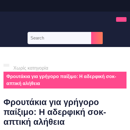
Skip
to
content
Skip
Ope
to
Butt
Search
content
for:
Χωρίς κατηγορία
Φρουτάκια για γρήγορο παίξιμο: Η αδερφική σοκ-
απτική αλήθεια
Φρουτάκια για γρήγορο
παίξιμο: Η αδερφική σοκ-
απτική αλήθεια