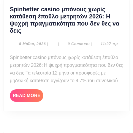
Spinbetter casino μπόνους χωρίς
κατάθεση έπαθλο μετρητών 2026: Η
ψυχρή πραγματικότητα που δεν θες να
Spinbetter
δεις
casino
μπόνους
8
8 Μαΐου, 2026
|
|
0 Comment
|
11:37 πμ
Μαΐου,
χωρίς
2026
Spinbetter casino μπόνους χωρίς κατάθεση έπαθλο
κατάθεση
μετρητών 2026: Η ψυχρή πραγματικότητα που δεν θες
έπαθλο
μετρητών
να δεις Τα τελευταία 12 μήνα οι προσφορές με
2026:
μηδενική κατάθεση αγγίζουν το 4,7% του συνολικού
Η
ψυχρή
READ
READ MORE
πραγματικότητα
MORE
που
δεν
θες
να