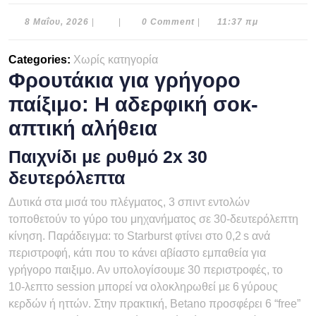
8
8 Μαΐου, 2026
|
|
0 Comment
|
11:37 πμ
Μαΐου,
2026
Categories:
Χωρίς κατηγορία
Φρουτάκια για γρήγορο
παίξιμο: Η αδερφική σοκ-
απτική αλήθεια
Παιχνίδι με ρυθμό 2x 30
δευτερόλεπτα
Δυτικά στα μισά του πλέγματος, 3 σπιντ εντολών
τοποθετούν το γύρο του μηχανήματος σε 30‑δευτερόλεπτη
κίνηση. Παράδειγμα: το Starburst φτίνει στο 0,2 s ανά
περιστροφή, κάτι που το κάνει αβίαστο εμπαθεία για
γρήγορο παιξιμο. Αν υπολογίσουμε 30 περιστροφές, το
10‑λεπτο session μπορεί να ολοκληρωθεί με 6 γύρους
κερδών ή ηττών. Στην πρακτική, Betano προσφέρει 6 “free”