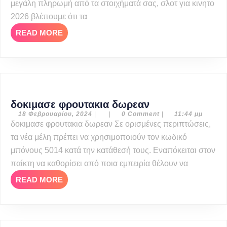
μεγάλη πληρωμή από τα στοιχήματά σας, σλοτ για κινητο
2026 βλέπουμε ότι τα
READ
READ MORE
MORE
δοκιμασε
δοκιμασε φρουτακια δωρεαν
18
φρουτακια
18 Φεβρουαρίου, 2024
|
|
0 Comment
|
11:44 μμ
Φεβρουαρίου,
δοκιμασε φρουτακια δωρεαν Σε ορισμένες περιπτώσεις,
δωρεαν
2024
τα νέα μέλη πρέπει να χρησιμοποιούν τον κωδικό
μπόνους 5014 κατά την κατάθεσή τους. Εναπόκειται στον
παίκτη να καθορίσει από ποια εμπειρία θέλουν να
READ
READ MORE
MORE