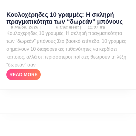
Κουλοχέρηδες 10 γραμμές: Η σκληρή
Κου
πραγματικότητα των “δωρεάν” μπόνους
8
10
8 Μαΐου, 2026
|
|
0 Comment
|
11:37 πμ
Μαΐου,
Κουλοχέρηδες 10 γραμμές: Η σκληρή πραγματικότητα
γραμ
2026
των “δωρεάν” μπόνους Στο βασικό επίπεδο, 10 γραμμές
Η
σκλ
σημαίνουν 10 διαφορετικές πιθανότητες να κερδίσει
πραγ
κάποιος, αλλά οι περισσότεροι παίκτες θεωρούν τη λέξη
των
“δωρεάν” σαν
“δω
READ
READ MORE
μπό
MORE