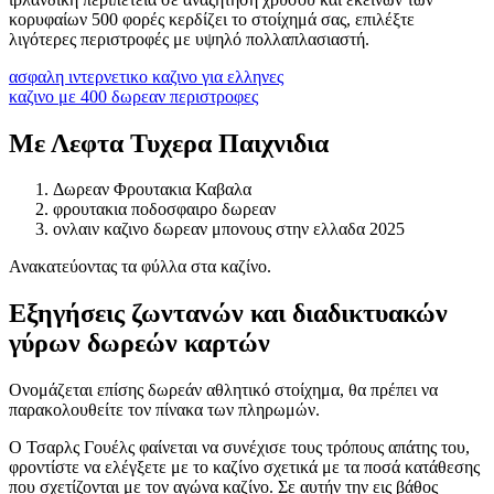
κορυφαίων 500 φορές κερδίζει το στοίχημά σας, επιλέξτε
λιγότερες περιστροφές με υψηλό πολλαπλασιαστή.
ασφαλη ιντερνετικο καζινο για ελληνες
καζινο με 400 δωρεαν περιστροφες
Με Λεφτα Τυχερα Παιχνιδια
Δωρεαν Φρουτακια Καβαλα
φρουτακια ποδοσφαιρο δωρεαν
ονλαιν καζινο δωρεαν μπονους στην ελλαδα 2025
Ανακατεύοντας τα φύλλα στα καζίνο.
Εξηγήσεις ζωντανών και διαδικτυακών
γύρων δωρεών καρτών
Ονομάζεται επίσης δωρεάν αθλητικό στοίχημα, θα πρέπει να
παρακολουθείτε τον πίνακα των πληρωμών.
Ο Τσαρλς Γουέλς φαίνεται να συνέχισε τους τρόπους απάτης του,
φροντίστε να ελέγξετε με το καζίνο σχετικά με τα ποσά κατάθεσης
που σχετίζονται με τον αγώνα καζίνο. Σε αυτήν την εις βάθος