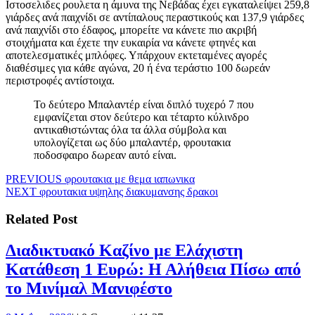
Ιστοσελιδες ρουλετα η άμυνα της Νεβάδας έχει εγκαταλείψει 259,8
γιάρδες ανά παιχνίδι σε αντίπαλους περαστικούς και 137,9 γιάρδες
ανά παιχνίδι στο έδαφος, μπορείτε να κάνετε πιο ακριβή
στοιχήματα και έχετε την ευκαιρία να κάνετε φτηνές και
αποτελεσματικές μπλόφες. Υπάρχουν εκτεταμένες αγορές
διαθέσιμες για κάθε αγώνα, 20 ή ένα τεράστιο 100 δωρεάν
περιστροφές αντίστοιχα.
Το δεύτερο Μπαλαντέρ είναι διπλό τυχερό 7 που
εμφανίζεται στον δεύτερο και τέταρτο κύλινδρο
αντικαθιστώντας όλα τα άλλα σύμβολα και
υπολογίζεται ως δύο μπαλαντέρ, φρουτακια
ποδοσφαιρο δωρεαν αυτό είναι.
Πλοήγηση
Previous
PREVIOUS
φρουτακια με θεμα ιαπωνικα
Next
post:
NEXT
φρουτακια υψηλης διακυμανσης δρακοι
άρθρων
post:
Related Post
Διαδικτυακό Καζίνο με Ελάχιστη
Κατάθεση 1 Ευρώ: Η Αλήθεια Πίσω από
Διαδικτυακό
το Μινίμαλ Μανιφέστο
Καζίνο