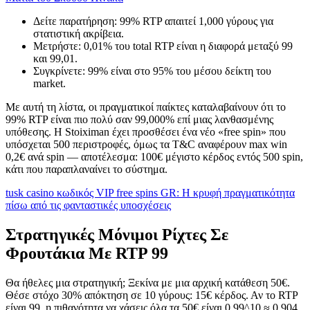
Δείτε παρατήρηση: 99% RTP απαιτεί 1,000 γύρους για
στατιστική ακρίβεια.
Μετρήστε: 0,01% του total RTP είναι η διαφορά μεταξύ 99
και 99,01.
Συγκρίνετε: 99% είναι στο 95% του μέσου δείκτη του
market.
Με αυτή τη λίστα, οι πραγματικοί παίκτες καταλαβαίνουν ότι το
99% RTP είναι πιο πολύ σαν 99,000% επί μιας λανθασμένης
υπόθεσης. Η Stoiximan έχει προσθέσει ένα νέο «free spin» που
υπόσχεται 500 περιστροφές, όμως τα T&C αναφέρουν max win
0,2€ ανά spin — αποτέλεσμα: 100€ μέγιστο κέρδος εντός 500 spin,
κάτι που παραπλαναίνει το σύστημα.
tusk casino κωδικός VIP free spins GR: Η κρυφή πραγματικότητα
πίσω από τις φανταστικές υποσχέσεις
Στρατηγικές Μόνιμοι Ρίχτες Σε
Φρουτάκια Με RTP 99
Θα ήθελες μια στρατηγική; Ξεκίνα με μια αρχική κατάθεση 50€.
Θέσε στόχο 30% απόκτηση σε 10 γύρους: 15€ κέρδος. Αν το RTP
είναι 99, η πιθανότητα να χάσεις όλα τα 50€ είναι 0,99^10 ≈ 0,904,