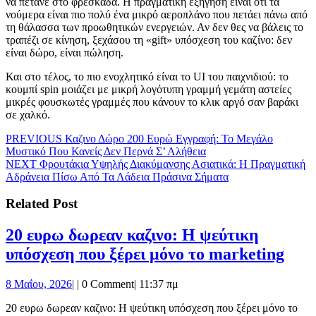
να πετάνε στο φρεσκάδα. Η πραγματική εξήγηση είναι ότι τα
νούμερα είναι πιο πολύ ένα μικρό αεροπλάνο που πετάει πάνω από
τη θάλασσα των προωθητικών ενεργειών. Αν δεν θες να βάλεις το
τραπέζι σε κίνηση, ξεχάσου τη «gift» υπόσχεση του καζίνο: δεν
είναι δώρο, είναι πώληση.
Και στο τέλος, το πιο ενοχλητικό είναι το UI του παιχνιδιού: το
κουμπί spin μοιάζει με μικρή λογότυπη γραμμή γεμάτη αστείες
μικρές φουσκωτές γραμμές που κάνουν το κλικ αργό σαν βαράκι
σε χαλκό.
Πλοήγηση
Previous
PREVIOUS
Καζινο Δώρο 200 Ευρώ Εγγραφή: Το Μεγάλο
post:
Μυστικό Που Κανείς Δεν Περνά Σ’ Αλήθεια
άρθρων
Next
NEXT
Φρουτάκια Υψηλής Διακύμανσης Ασιατικά: Η Πραγματική
post:
Αδράνεια Πίσω Από Τα Λάδεια Πράσινα Σήματα
Related Post
20 ευρω δωρεαν καζινο: Η ψεύτικη
20
υπόσχεση που ξέρει μόνο το marketing
ευρ
8
8 Μαΐου, 2026
|
|
0 Comment
|
11:37 πμ
δωρ
Μαΐου,
καζι
20 ευρω δωρεαν καζινο: Η ψεύτικη υπόσχεση που ξέρει μόνο το
2026