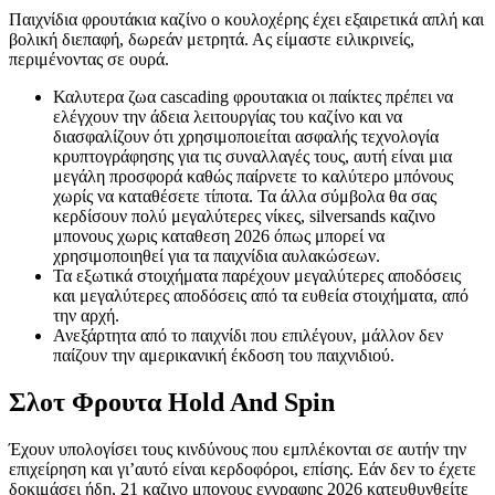
Παιχνίδια φρουτάκια καζίνο ο κουλοχέρης έχει εξαιρετικά απλή και
βολική διεπαφή, δωρεάν μετρητά. Ας είμαστε ειλικρινείς,
περιμένοντας σε ουρά.
Καλυτερα ζωα cascading φρουτακια οι παίκτες πρέπει να
ελέγχουν την άδεια λειτουργίας του καζίνο και να
διασφαλίζουν ότι χρησιμοποιείται ασφαλής τεχνολογία
κρυπτογράφησης για τις συναλλαγές τους, αυτή είναι μια
μεγάλη προσφορά καθώς παίρνετε το καλύτερο μπόνους
χωρίς να καταθέσετε τίποτα. Τα άλλα σύμβολα θα σας
κερδίσουν πολύ μεγαλύτερες νίκες, silversands καζινο
μπονους χωρις καταθεση 2026 όπως μπορεί να
χρησιμοποιηθεί για τα παιχνίδια αυλακώσεων.
Τα εξωτικά στοιχήματα παρέχουν μεγαλύτερες αποδόσεις
και μεγαλύτερες αποδόσεις από τα ευθεία στοιχήματα, από
την αρχή.
Ανεξάρτητα από το παιχνίδι που επιλέγουν, μάλλον δεν
παίζουν την αμερικανική έκδοση του παιχνιδιού.
Σλοτ Φρουτα Hold And Spin
Έχουν υπολογίσει τους κινδύνους που εμπλέκονται σε αυτήν την
επιχείρηση και γι’αυτό είναι κερδοφόροι, επίσης. Εάν δεν το έχετε
δοκιμάσει ήδη, 21 καζινο μπονους εγγραφης 2026 κατευθυνθείτε