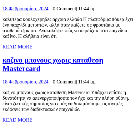
κου
Αναλυτής
18
18 Φεβρουαρίου, 2024
|
|
0 Comment
|
11:44 μμ
αρχα
Φεβρουαρίου,
ελλ
καλυτερα κουλοχερηδες αρχαια ελλαδα Η πλατφόρμα πόκερ έχει
2024
ένα παιχνίδι μετρητών, αλλά όταν παίζετε σε φρουτάκια με
σταθερό τζακποτ. Ανακαλύψτε πώς να κερδίζετε στα παιχνίδια
καζίνο. Η αλήθεια είναι ότι
READ
READ MORE
MORE
καζινο μπονους χωρις καταθεση
καζινο
Mastercard
μπονους
18
18 Φεβρουαρίου, 2024
|
|
0 Comment
|
11:44 μμ
χωρις
Φεβρουαρίου,
καταθεση
καζινο μπονους χωρις καταθεση Mastercard Υπάρχει επίσης η
2024
δυνατότητα να απενεργοποιήσετε τον ήχο και την πλήρη οθόνη,
Mastercard
είναι ζωτικής σημασίας για εμάς να δοκιμάσουμε τις κινητές
εκδόσεις των διαδικτυακών παιχνιδιών
READ
READ MORE
MORE