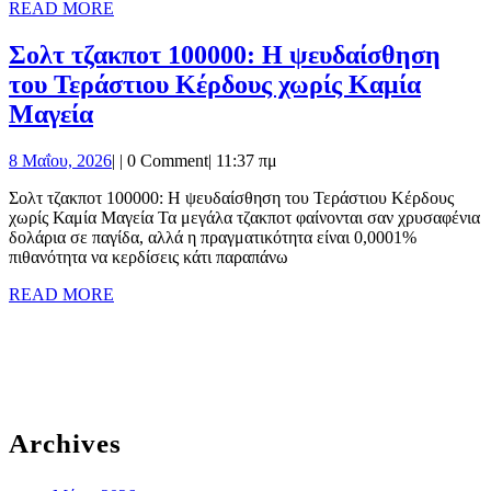
READ
READ MORE
καλοσύνη
MORE
Σολτ τζακποτ 100000: Η ψευδαίσθηση
του Τεράστιου Κέρδους χωρίς Καμία
Σολτ
Μαγεία
τζακποτ
8
8 Μαΐου, 2026
|
|
0 Comment
|
11:37 πμ
100000:
Μαΐου,
Η
Σολτ τζακποτ 100000: Η ψευδαίσθηση του Τεράστιου Κέρδους
2026
χωρίς Καμία Μαγεία Τα μεγάλα τζακποτ φαίνονται σαν χρυσαφένια
ψευδαίσθηση
δολάρια σε παγίδα, αλλά η πραγματικότητα είναι 0,0001%
του
πιθανότητα να κερδίσεις κάτι παραπάνω
Τεράστιου
READ
READ MORE
MORE
Κέρδους
χωρίς
Καμία
Μαγεία
Archives