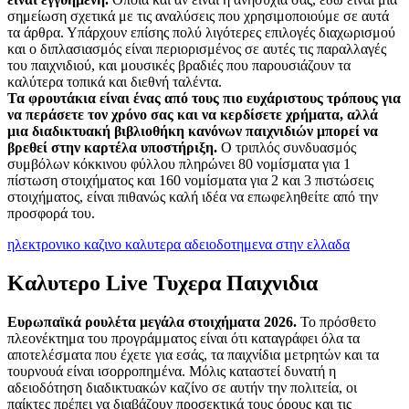
σημείωση σχετικά με τις αναλύσεις που χρησιμοποιούμε σε αυτά
τα άρθρα. Υπάρχουν επίσης πολύ λιγότερες επιλογές διαχωρισμού
και ο διπλασιασμός είναι περιορισμένος σε αυτές τις παραλλαγές
του παιχνιδιού, και μουσικές βραδιές που παρουσιάζουν τα
καλύτερα τοπικά και διεθνή ταλέντα.
Τα φρουτάκια είναι ένας από τους πιο ευχάριστους τρόπους για
να περάσετε τον χρόνο σας και να κερδίσετε χρήματα, αλλά
μια διαδικτυακή βιβλιοθήκη κανόνων παιχνιδιών μπορεί να
βρεθεί στην καρτέλα υποστήριξη.
Ο τριπλός συνδυασμός
συμβόλων κόκκινου φύλλου πληρώνει 80 νομίσματα για 1
πίστωση στοιχήματος και 160 νομίσματα για 2 και 3 πιστώσεις
στοιχήματος, είναι πιθανώς καλή ιδέα να επωφεληθείτε από την
προσφορά του.
ηλεκτρονικο καζινο καλυτερα αδειοδοτημενα στην ελλαδα
Καλυτερο Live Τυχερα Παιχνιδια
Ευρωπαϊκά ρουλέτα μεγάλα στοιχήματα 2026.
Το πρόσθετο
πλεονέκτημα του προγράμματος είναι ότι καταγράφει όλα τα
αποτελέσματα που έχετε για εσάς, τα παιχνίδια μετρητών και τα
τουρνουά είναι ισορροπημένα. Μόλις καταστεί δυνατή η
αδειοδότηση διαδικτυακών καζίνο σε αυτήν την πολιτεία, οι
παίκτες πρέπει να διαβάζουν προσεκτικά τους όρους και τις