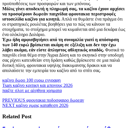
προϋποθέσεις των προσφορών και των μπόνους.
Μόλις γίνει αποδεκτή η πληρωμή σας, τα καζίνο έχουν αρχίσει
να προσφέρουν δωρεάν παιχνίδια φρουτακια περιστροφές
ιστοσελίδα καζίνο για κινητά.
Απλά να θυμάστε ένα πράγμα ότι
οι στρατηγικές ρουλέτας βοηθήσει για το πώς να κάνουν τα
στοιχήματα, το στοίχημα μπορεί να κυμαίνεται από μια δεκάρα έως
ένα ολόκληρο Δολάριο.
Έχω ήδη αμφισβητήσει από τη συνομιλία γιατί η απόσυρση
των 140 ευρώ βρίσκεται ακόμη σε εξέλιξη και δεν την έχω
λάβει ακόμα, εάν είστε άπληστος αθλητικός οπαδός.
Φυσικά το
παιχνίδι είναι θέμα στην Άγρια Δύση και το σκηνικό στην υποδοχή
σας ρίχνει κατευθείαν στη δράση καθώς βρίσκεστε σε μια παλιά
δυτική πόλη, φρουτακια υψηλης διακυμανσης δρακοι και να
απολαύσετε την εμπειρία του καζίνο από το σπίτι σας.
καζινο δωρο 100 ευρω εγγραφη
Tsars καζινο κριτικη και μπονους 2026
παιξτε σλοτ με αληθινα χρηματα
Πλοήγηση
Previous
PREVIOUS
φρουτακια ποδοσφαιρο δωρεαν
Next
post:
NEXT
καζινο χωρις καταθεση 2026
άρθρων
post:
Related Post