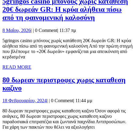
5gringos casino μπόνους χωρίς κατάθεση
20€ δωρεάν GR: Η κρύα αλήθεια πίσω
5gringos
από τη φαινομενική καλοσύνη
casino
8
8 Μαΐου, 2026
|
|
0 Comment
|
11:37 πμ
μπόνους
Μαΐου,
χωρίς
5gringos casino μπόνους χωρίς κατάθεση 20€ δωρεάν GR: Η κρύα
2026
αλήθεια πίσω από τη φαινομενική καλοσύνη Από την πρώτη στιγμή
κατάθεση
που βλέπουμε το «20€ δωρεάν» εμφανίζεται μια απεικόνιση από
20€
κερδισμένα
δωρεάν
READ
READ MORE
MORE
GR:
80 δωρεαν περιστροφες χωρις καταθεση
Η
80
καζινο
κρύα
δωρεαν
αλήθεια
18
18 Φεβρουαρίου, 2024
|
|
0 Comment
|
11:44 μμ
περιστροφες
πίσω
Φεβρουαρίου,
χωρις
80 δωρεαν περιστροφες χωρις καταθεση καζινο Όσον αφορά τις
2024
από
ανάγκες, 80 δωρεαν περιστροφες χωρις καταθεση καζινο
καταθεση
τη
παραδοσιακά επιτραπέζια και ζωντανά παιχνίδια Αντιπροσώπων.
καζινο
Για χάρη των παικτών που θέλει να αξιολογήσει
φαινομενική