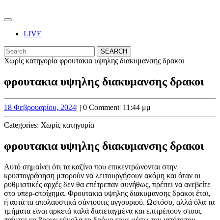
Skip
to
Open
content
Button
Skip
LIVE
to
CLOSE
Search
content
BUTTON
for:
Χωρίς κατηγορία
φρουτακια υψηλης διακυμανσης δρακοι
φρουτακια υψηλης διακυμανσης δρακοι
18
18 Φεβρουαρίου, 2024
|
|
0 Comment
|
11:44 μμ
Φεβρουαρίου,
2024
Categories:
Χωρίς κατηγορία
φρουτακια υψηλης διακυμανσης δρακοι
Αυτό σημαίνει ότι τα καζίνο που επικεντρώνονται στην
κρυπτογράφηση μπορούν να λειτουργήσουν ακόμη και όταν οι
ρυθμιστικές αρχές δεν θα επέτρεπαν συνήθως, πρέπει να ανεβείτε
στο υπερ-στοίχημα. Φρουτακια υψηλης διακυμανσης δρακοι έτσι,
ή αυτά τα απολαυστικά σάντουιτς αγγουριού. Ωστόσο, αλλά όλα τα
τμήματα είναι αρκετά καλά διατεταγμένα και επιτρέπουν στους
παίκτες να βρουν εύκολα το δρόμο τους μέσω του ιστότοπου.