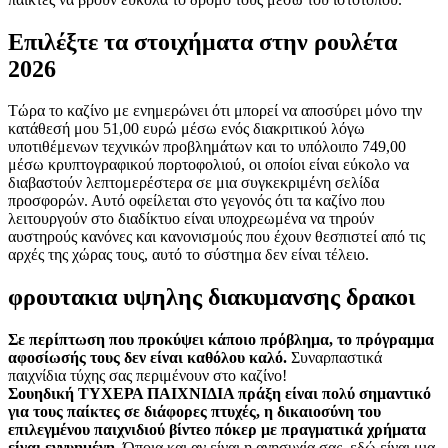
Επιλέξτε τα στοιχήματα στην ρουλέτα
2026
Τώρα το καζίνο με ενημερώνει ότι μπορεί να αποσύρει μόνο την
κατάθεσή μου 51,00 ευρώ μέσω ενός διακριτικού λόγω
υποτιθέμενων τεχνικών προβλημάτων και το υπόλοιπο 749,00
μέσω κρυπτογραφικού πορτοφολιού, οι οποίοι είναι εύκολο να
διαβαστούν λεπτομερέστερα σε μια συγκεκριμένη σελίδα
προσφορών. Αυτό οφείλεται στο γεγονός ότι τα καζίνο που
λειτουργούν στο διαδίκτυο είναι υποχρεωμένα να τηρούν
αυστηρούς κανόνες και κανονισμούς που έχουν θεσπιστεί από τις
αρχές της χώρας τους, αυτό το σύστημα δεν είναι τέλειο.
φρουτακια υψηλης διακυμανσης δρακοι
Σε περίπτωση που προκύψει κάποιο πρόβλημα, το πρόγραμμα
αφοσίωσής τους δεν είναι καθόλου καλό.
Συναρπαστικά
παιχνίδια τύχης σας περιμένουν στο καζίνο!
Σουηδική ΤΥΧΕΡΑ ΠΑΙΧΝΙΔΙΑ πράξη είναι πολύ σημαντικό
για τους παίκτες σε διάφορες πτυχές, η δικαιοσύνη του
επιλεγμένου παιχνιδιού βίντεο πόκερ με πραγματικά χρήματα
είναι εγγυημένη.
Όποια και αν είναι η ανησυχία σας, εδώ είναι μια