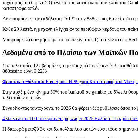
ταχύτητας του Gonzo’s Quest και του λογιστικού μοντέλου του Gamb
καταστροφα απλό.
Αν δοκιμάσετε την εκδήλωση “VIP” στην 888casino, θα δείτε ότι η 
Κάθε 20 λεπτά, η μηχανή ελέγχει αν το περιθώριο κέρδους του παίκ
Μπορούμε να αριθμήσουμε τα παραδείγματα: 1) μια βόλτα στο Reel R
Δεδομένα από το Πλαίσιο των Μαζικών Π
Στις τελευταίες 12 εβδομάδες, ο μέσος χρήστης έκανε 7.3 καταθέσει
888casino είναι 0,22%.
Φρουτάκια Θάλασσα Free Spins: Η Ψυχική Καταστροφή του Μαθημ
Στην πράξη, ένα κίνημα 30% του bankroll σε gamble με 5% πληθυσμ
τελευταίων ημερών.
Συγκρίνοντας ταυτόχρονα, το 2026 θα φέρει νέες ρυθμίσεις όπου το
4 stars casino 100 free spins χωρίς wager 2026 Ελλάδα: Το κρύο μα
Η διαφορά μεταξύ 3x και 5x πολλαπλασιαστών είναι τόσο σημαντική 