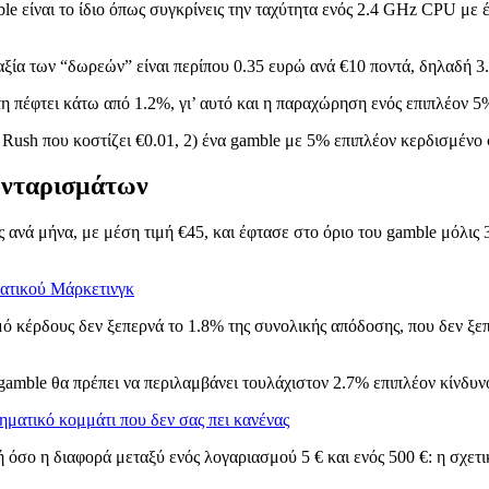
le είναι το ίδιο όπως συγκρίνεις την ταχύτητα ενός 2.4 GHz CPU με 
αξία των “δωρεών” είναι περίπου 0.35 ευρώ ανά €10 ποντά, δηλαδή 3
τη πέφτει κάτω από 1.2%, γι’ αυτό και η παραχώρηση ενός επιπλέον 
ush που κοστίζει €0.01, 2) ένα gamble με 5% επιπλέον κερδισμένο σ
ονταρισμάτων
ς ανά μήνα, με μέση τιμή €45, και έφτασε στο όριο του gamble μόλις
ατικού Μάρκετινγκ
ό κέρδους δεν ξεπερνά το 1.8% της συνολικής απόδοσης, που δεν ξεπ
 gamble θα πρέπει να περιλαμβάνει τουλάχιστον 2.7% επιπλέον κίνδυν
θηματικό κομμάτι που δεν σας πει κανένας
όσο η διαφορά μεταξύ ενός λογαριασμού 5 € και ενός 500 €: η σχετι