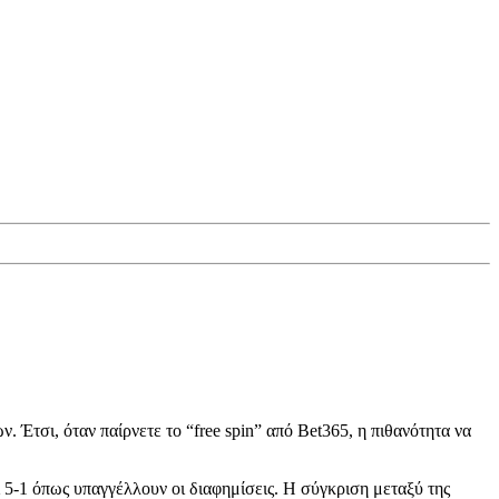
Έτσι, όταν παίρνετε το “free spin” από Bet365, η πιθανότητα να
ι 5-1 όπως υπαγγέλλουν οι διαφημίσεις. Η σύγκριση μεταξύ της