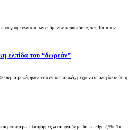
Apollonia
κη ελπίδα του “δωρεάν”
Casino
150
δωρεάν
περιστροφές
χωρίς
wager
χωρίς
κατάθεση
GR