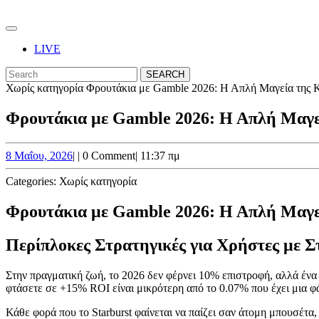
Skip
to
Open
content
Button
Skip
LIVE
to
CLOSE
Search
content
BUTTON
for:
Χωρίς κατηγορία
Φρουτάκια με Gamble 2026: Η Απλή Μαγεία της Κ
Φρουτάκια με Gamble 2026: Η Απλή Μαγε
8
8 Μαΐου, 2026
|
|
0 Comment
|
11:37 πμ
Μαΐου,
2026
Categories:
Χωρίς κατηγορία
Φρουτάκια με Gamble 2026: Η Απλή Μαγε
Περίπλοκες Στρατηγικές για Χρήστες με
Στην πραγματική ζωή, το 2026 δεν φέρνει 10% επιστροφή, αλλά ένα 
φτάσετε σε +15% ROI είναι μικρότερη από το 0.07% που έχει μια φ
Κάθε φορά που το Starburst φαίνεται να παίζει σαν άτομη μπουσέτα,