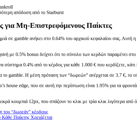
ankroll
ότερη απόδοση από το Starburst
ς για Μη‑Επιστρεφόμενους Παίκτες
μιά σε gamble ανήκει στο 0.64% του αρχικού κεφαλαίου σας. Αυτή η μ
ηχανή με 0.5% bonus δείχνει ότι το σύνολο των κερδών παραμένει στο
α σύστημα 0.4% από το κέρδος για κάθε 1.000 € που κερδίζετε, κάτι 
 το gamble. Η μέση πρόταση των “δωρεών” ανέρχεται σε 3.7 €, το οπ
no’s house edge, που σε αυτή την περίπτωση είναι 1.95% για τα φρουτ
ικρά κουμπιά 12px, που σπάζουν το κλικ με τρία κλικ λιγότερα από όσ
η του “δωρεάν” κέρδους
 Κάθε Παίκτης Χρειάζεται