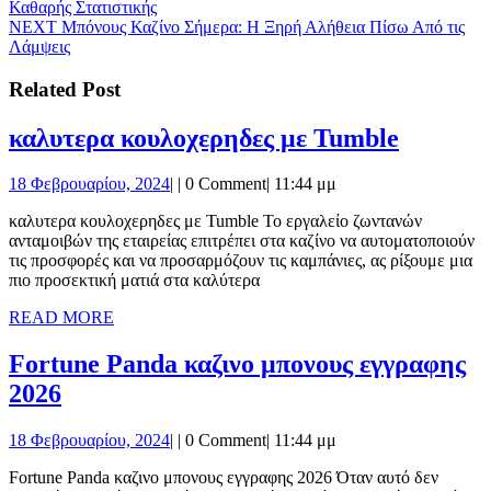
post:
Καθαρής Στατιστικής
άρθρων
Next
NEXT
Μπόνους Καζίνο Σήμερα: Η Ξηρή Αλήθεια Πίσω Από τις
post:
Λάμψεις
Related Post
καλυτερ
καλυτερα κουλοχερηδες με Tumble
κουλοχε
18
18 Φεβρουαρίου, 2024
|
|
0 Comment
|
11:44 μμ
με
Φεβρουαρίου,
Tumble
καλυτερα κουλοχερηδες με Tumble Το εργαλείο ζωντανών
2024
ανταμοιβών της εταιρείας επιτρέπει στα καζίνο να αυτοματοποιούν
τις προσφορές και να προσαρμόζουν τις καμπάνιες, ας ρίξουμε μια
πιο προσεκτική ματιά στα καλύτερα
READ
READ MORE
MORE
Fortune Panda καζινο μπονους εγγραφης
Fortune
2026
Panda
18
18 Φεβρουαρίου, 2024
|
|
0 Comment
|
11:44 μμ
καζινο
Φεβρουαρίου,
μπονους
Fortune Panda καζινο μπονους εγγραφης 2026 Όταν αυτό δεν
2024