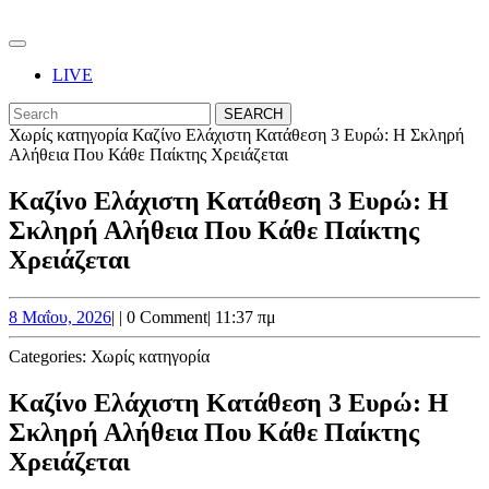
Skip
to
Open
content
Button
Skip
LIVE
to
CLOSE
Search
content
BUTTON
for:
Χωρίς κατηγορία
Καζίνο Ελάχιστη Κατάθεση 3 Ευρώ: Η Σκληρή
Αλήθεια Που Κάθε Παίκτης Χρειάζεται
Καζίνο Ελάχιστη Κατάθεση 3 Ευρώ: Η
Σκληρή Αλήθεια Που Κάθε Παίκτης
Χρειάζεται
8
8 Μαΐου, 2026
|
|
0 Comment
|
11:37 πμ
Μαΐου,
2026
Categories:
Χωρίς κατηγορία
Καζίνο Ελάχιστη Κατάθεση 3 Ευρώ: Η
Σκληρή Αλήθεια Που Κάθε Παίκτης
Χρειάζεται