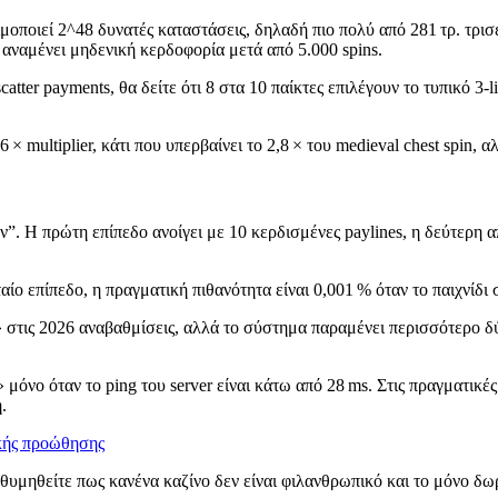
ιμοποιεί 2^48 δυνατές καταστάσεις, δηλαδή πιο πολύ από 281 τρ. τρι
 αναμένει μηδενική κερδοφορία μετά από 5.000 spins.
tter payments, θα δείτε ότι 8 στα 10 παίκτες επιλέγουν το τυπικό 3‑l
6 × multiplier, κάτι που υπερβαίνει το 2,8 × του medieval chest spin
Η πρώτη επίπεδο ανοίγει με 10 κερδισμένες paylines, η δεύτερη απαι
αίο επίπεδο, η πραγματική πιθανότητα είναι 0,001 % όταν το παιχνίδι
 στις 2026 αναβαθμίσεις, αλλά το σύστημα παραμένει περισσότερο δ
» μόνο όταν το ping του server είναι κάτω από 28 ms. Στις πραγματικ
.
ικής προώθησης
l”, θυμηθείτε πως κανένα καζίνο δεν είναι φιλανθρωπικό και το μόνο δ