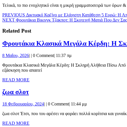
Τελικά, το πιο ενοχλητικό είναι η μικρή γραμματοσειρά των όρων &
Πλοήγηση
Previous
PREVIOUS
Δικτυακό Καζίνο με Ελάχιστη Κατάθεση 5 Ευρώ: Η Α
Next
post:
NEXT
Φρουτάκια Βικινγκ Τζακποτ: Η Σκοτεινή Ματιά Που Δεν Σα
άρθρων
post:
Related Post
Φρουτάκια Κλασικά Μεγάλα Κέρδη: Η Σκ
8
8 Μαΐου, 2026
|
|
0 Comment
|
11:37 πμ
Μαΐου,
Φρουτάκια Κλασικά Μεγάλα Κέρδη: Η Σκληρή Αλήθεια Πίσω Από Τα Τεράστια Ποσοστά Τα φρουτάκια κλασικά μεγαλα κερδη δεν είναι απλώς τυχαία σειρές φωτεινών σημείων – είναι μαθηματική
2026
εξάσκηση που απαιτεί
READ
READ MORE
MORE
ζωα
ζωα σλοτ
σλοτ
18
18 Φεβρουαρίου, 2024
|
|
0 Comment
|
11:44 μμ
Φεβρουαρίου,
ζωα σλοτ Έτσι, που του αρέσει να φοράει πολλά κορίτσια και γυνα
2024
READ
READ MORE