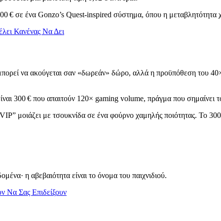
 5,00 € σε ένα Gonzo’s Quest‑inspired σύστημα, όπου η μεταβλητότητα
λει Κανένας Να Δει
μπορεί να ακούγεται σαν «δωρεάν» δώρο, αλλά η προϋπόθεση του 40× 
είναι 300 € που απαιτούν 120× gaming volume, πράγμα που σημαίνει τ
VIP” μοιάζει με τσουκνίδα σε ένα φούρνο χαμηλής ποιότητας. Το 300‑
δομένα· η αβεβαιότητα είναι το όνομα του παιχνιδιού.
ν Να Σας Επιδείξουν