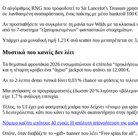
Ο αλγόριθμος RNG που τροφοδοτεί το Sir Lancelot’s Treasure χρησ
σε λανθασμένη αναπαράσταση, ένας παίκτης με μέσο bankroll 100 €
Αν προσπαθήσετε να συγκρίνετε τη μανία των Wilds με τα κλασικά sca
από το 7‑συστημα “εξατομικευμένων” φανταστικών στοιχημάτων.
Υπάρχει μια μοναδική τιμή 1,23 € ανά scatter που μετατρέπεται σε 3,
Μυστικά που κανείς δεν λέει
Τα θεματικά φρουτάκια 2026 ενσωματώνουν 4 επίπεδα “προκλήσεων”. 
και η τέταρτη κρύβει ένα “άγριο” jackpot που φτάνει τα 12.000 €.
Αν το 2‑λεπτο demo τυπικά δίνει 0,03 % chance να φτάσεις το τελευτ
Μια αντίφαση: οι προγραμματιστές έδωσαν 20 % λιγότερο «βόλεμα»
είχε 1,7 % ανάλογη επιτυχία.
Τέλος, το UI έχει μια φασματική μπάρα που δείχνει «έτοιμο για spin
5 δευτερόλεπτα, κάτι που κάνει το παιχνίδι ακαταντήρητο στην πράξη
Νόμιμο καζίνο μπόνους 40 ευρώ: Η απόλυτη απογοήτευση της μαζ
Οπότε, όταν διαβάζετε το «gift» banner που λέει “Free spins for al