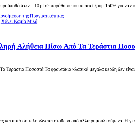
 προϋποθέσεων – 10 pt σε παράθυρο που απαιτεί ζουμ 150% για να δι
πογοήτευση της Πραγματικότητας
ς Χάνει Καμία Μιλά
ληρή Αλήθεια Πίσω Από Τα Τεράστια Ποσ
ίκες και αυτό συμπληρώνεται σταθερά από άλλα ρυμουλκούμενα. Η γκαλ