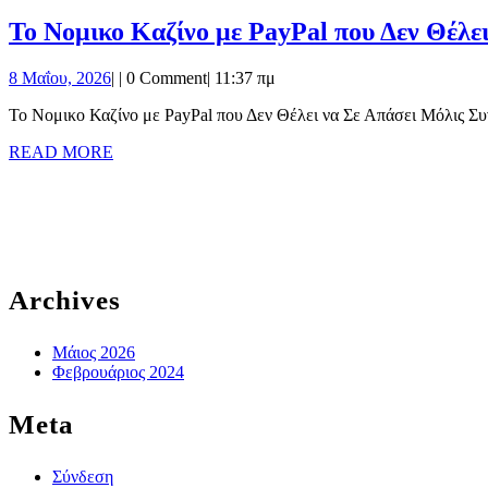
MORE
Το Νομικο Καζίνο με PayPal που Δεν Θέλε
8
8 Μαΐου, 2026
|
|
0 Comment
|
11:37 πμ
Μαΐου,
Το Νομικο Καζίνο με PayPal που Δεν Θέλει να Σε Απάσει Μόλις Συ
2026
READ
READ MORE
MORE
Archives
Μάιος 2026
Φεβρουάριος 2024
Meta
Σύνδεση