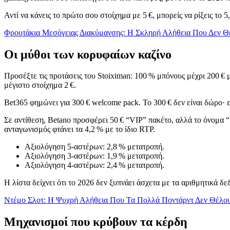
Αντί να κάνεις το πρώτο σου στοίχημα με 5 €, μπορείς να ρίξεις το
Φρουτάκια Μεσόγειας Διακύμανσης: Η Σκληρή Αλήθεια Που Δεν Θέ
Οι μύθοι των κορυφαίων καζίνο
Προσέξτε τις προτάσεις του Stoiximan: 100 % μπόνους μέχρι 200 € 
μέγιστο στοίχημα 2 €.
Bet365 φημώνει για 300 € welcome pack. Το 300 € δεν είναι δώρο· 
Σε αντίθεση, Betano προσφέρει 50 € “VIP” πακέτο, αλλά το όνομα “
ανταγωνισμός φτάνει τα 4,2 % με το ίδιο RTP.
Αξιολόγηση 5‑αστέρων: 2,8 % μετατροπή.
Αξιολόγηση 3‑αστέρων: 1,9 % μετατροπή.
Αξιολόγηση 4‑αστέρων: 2,4 % μετατροπή.
Η λίστα δείχνει ότι το 2026 δεν ξυπνάει άσχετα με τα αριθμητικά δε
Ντέμο Σλοτ: Η Ψυχρή Αλήθεια Που Τα Πολλά Ποντάρντ Δεν Θέλου
Μηχανισμοί που κρύβουν τα κέρδη