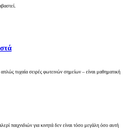
αβαστεί.
Φρουτάκια
οστά
Κλασικά
Μεγάλα
Κέρδη:
Η
Σκληρή
Αλήθεια
Πίσω
Από
Τα
ερί παιχνιδιών για κινητά δεν είναι τόσο μεγάλη όσο αυτή
Τεράστια