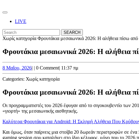
Skip
to
Open
content
Button
Skip
LIVE
to
CLOSE
Search
content
BUTTON
for:
Χωρίς κατηγορία
Φρουτάκια μεσαιωνικά 2026: Η αλήθεια πίσω από 
Φρουτάκια μεσαιωνικά 2026: Η αλήθεια πί
8
8 Μαΐου, 2026
|
|
0 Comment
|
11:37 πμ
Μαΐου,
2026
Categories:
Χωρίς κατηγορία
Φρουτάκια μεσαιωνικά 2026: Η αλήθεια πί
Οι προγραμματιστές του 2026 έφυγαν από το σιγοκουβεντίο των 201
«γιορτή» της μεσαιωνικής αισθητικής.
Καλύτερα Φρουτάκια για Android: Η Σκληρή Αλήθεια Που Κρύβου
Και όμως, όταν παίρνεις μια στοίβα 20 δωρεάν περιστροφών σε ένα S
gaming session σου καταλήγει στο ίδιο κέλυφος, μόνο που το 2026 πρ