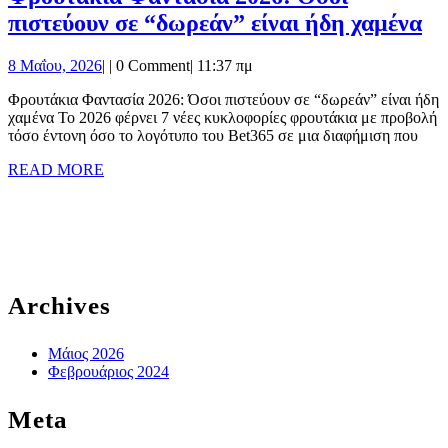
Φρ
GR
πιστεύουν σε “δωρεάν” είναι ήδη χαμένα
Φα
–
8
8 Μαΐου, 2026
|
|
0 Comment
|
11:37 πμ
20
Η
Μαΐου,
Όσ
Μαθηματική
Φρουτάκια Φαντασία 2026: Όσοι πιστεύουν σε “δωρεάν” είναι ήδη
2026
χαμένα Το 2026 φέρνει 7 νέες κυκλοφορίες φρουτάκια με προβολή
πι
Παγίδα
τόσο έντονη όσο το λογότυπο του Bet365 σε μια διαφήμιση που
σε
Που
READ
READ MORE
“δ
Κλέβει
MORE
εί
Τα
ήδ
Πόδια
χα
Σου
Archives
Μάιος 2026
Φεβρουάριος 2024
Meta