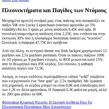
Πλεονεκτήματα και Παγίδες των Ντόμους
Μετρημένα ημιτελή σενάριό μας: ένας παίκτης που αποφασίζει να
παίξει 50€ στο Lucky Leprechaun (ναυτικό φρουτάκι με 5%
volatility) θα δει 5 spins με μέση απόδοση 0,45€ ανά spin. Η
συνολική αναμενόμενη απόδοση είναι 2,25€, που εντάσσεται στην
έκπτωση 30% που η πλατφόρμα Stoiximan απαιτεί ως “κουπόνι”.
Συνολικά, η διαφορά 47,75€ δεν κρύβεται.
Από την άλλη, το κεντρικό theme του Irish Jackpot χρησιμοποιεί 12
paylines και 2,5x paylines premium. Όταν οι παίκτες παίζουν 100€
σε 10 γύρους με 8 paylines ενεργές, το ROI μειώνεται κατά 15%
από το θεωρητικό max 85€ κέρδος. Στο σύνολο, η καθαρή
απόδοση πέφτει στα 72,5€.
Ακόμη, οι ντεμο εκδόσεις περιλαμβάνουν ειδικά “wild” σύμβολα
που ενεργοποιούν ένα “free spin” με 2,5x multiplier. Με έμφαση
στη μηχανική, το κέρδος μπορεί να είναι 0,9€ ανά επανάληψη αντί
των 1,2€ σε άλλα φρουτάκια. Η διαφορά 0,3€ φαίνεται μικρή, αλλά
σε 200 spin φτάνει τα 60€.
Φρουτάκια Κλασικά Ντεμπο: Η Σκληρή Αλήθεια Που Τα
Πλειοψηφικά Ποντάρικοι Μου Απορρίπτουν