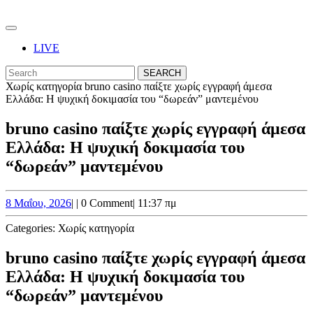
Skip
to
Open
content
Button
Skip
LIVE
to
CLOSE
Search
content
BUTTON
for:
Χωρίς κατηγορία
bruno casino παίξτε χωρίς εγγραφή άμεσα
Ελλάδα: Η ψυχική δοκιμασία του “δωρεάν” μαντεμένου
bruno casino παίξτε χωρίς εγγραφή άμεσα
Ελλάδα: Η ψυχική δοκιμασία του
“δωρεάν” μαντεμένου
8
8 Μαΐου, 2026
|
|
0 Comment
|
11:37 πμ
Μαΐου,
2026
Categories:
Χωρίς κατηγορία
bruno casino παίξτε χωρίς εγγραφή άμεσα
Ελλάδα: Η ψυχική δοκιμασία του
“δωρεάν” μαντεμένου