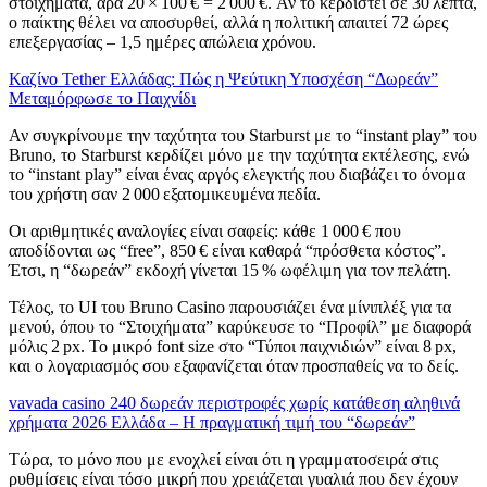
στοιχήματα, άρα 20 × 100 € = 2 000 €. Αν το κερδιστεί σε 30 λεπτά,
ο παίκτης θέλει να αποσυρθεί, αλλά η πολιτική απαιτεί 72 ώρες
επεξεργασίας – 1,5 ημέρες απώλεια χρόνου.
Καζίνο Tether Ελλάδας: Πώς η Ψεύτικη Υποσχέση “Δωρεάν”
Μεταμόρφωσε το Παιχνίδι
Αν συγκρίνουμε την ταχύτητα του Starburst με το “instant play” του
Bruno, το Starburst κερδίζει μόνο με την ταχύτητα εκτέλεσης, ενώ
το “instant play” είναι ένας αργός ελεγκτής που διαβάζει το όνομα
του χρήστη σαν 2 000 εξατομικευμένα πεδία.
Οι αριθμητικές αναλογίες είναι σαφείς: κάθε 1 000 € που
αποδίδονται ως “free”, 850 € είναι καθαρά “πρόσθετα κόστος”.
Έτσι, η “δωρεάν” εκδοχή γίνεται 15 % ωφέλιμη για τον πελάτη.
Τέλος, το UI του Bruno Casino παρουσιάζει ένα μίνιπλέξ για τα
μενού, όπου το “Στοιχήματα” καρύκευσε το “Προφίλ” με διαφορά
μόλις 2 px. Το μικρό font size στο “Τύποι παιχνιδιών” είναι 8 px,
και ο λογαριασμός σου εξαφανίζεται όταν προσπαθείς να το δείς.
vavada casino 240 δωρεάν περιστροφές χωρίς κατάθεση αληθινά
χρήματα 2026 Ελλάδα – Η πραγματική τιμή του “δωρεάν”
Τώρα, το μόνο που με ενοχλεί είναι ότι η γραμματοσειρά στις
ρυθμίσεις είναι τόσο μικρή που χρειάζεται γυαλιά που δεν έχουν