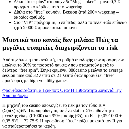
Δέκα “free spins” στο παιχνίδι “Mega Joker” – μόνο 0,3 €
πραγματικό κέρδος μετά το wagering.
Δίπλα στο “free” κουπόνι, Betsson ζητά 200× wagering –
ακραίος αριθμός.
Στο “VIP” πρόγραμμα, 5 επίπεδα, αλλά το τελευταίο επίπεδο
ζητά 5.000 € προοδευτικό turnover.
Μυστικά που κανείς δεν μιλάει: Πώς τα
μεγάλες εταιρείες διαχειρίζονται το risk
Από την άποψη του αναλυτή, το ρυθμό αποδοχής των προσφορών
μειώνει το 30% το ποσοστό παικτών που σταματούν μετά το
δεύτερο “free spin”. Συγκεκριμένα, 888casino μειώνει το average
session time από 32 λεπτά σε 21 λεπτά όταν προσθέτει “free”
προσφορές με high volatility games.
Φρουτάκια Διάστημα Τζακποτ: Όταν Η Πιθανότητα Συναντά Την
Απαισιοδοξία
Η μηχανή του casino υπολογίζει το risk με τον τύπο R =
(Σ(π(x)·x))/N. Για παράδειγμα, σε ένα slot με 5% πιθανότητα
μεγάλης νίκης (€1000) και 95% μικρής (€5), το R = (0,05·1000 +
0,95·5)/1 = 72,75 €. Η προώθηση “free” παίζει με αυτό τον R για
να σταθεροποιήσει τα κέρδη.