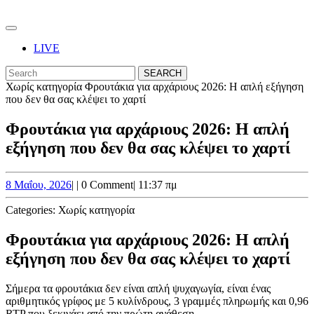
Skip
to
Open
content
Button
Skip
LIVE
to
CLOSE
Search
content
BUTTON
for:
Χωρίς κατηγορία
Φρουτάκια για αρχάριους 2026: Η απλή εξήγηση
που δεν θα σας κλέψει το χαρτί
Φρουτάκια για αρχάριους 2026: Η απλή
εξήγηση που δεν θα σας κλέψει το χαρτί
8
8 Μαΐου, 2026
|
|
0 Comment
|
11:37 πμ
Μαΐου,
2026
Categories:
Χωρίς κατηγορία
Φρουτάκια για αρχάριους 2026: Η απλή
εξήγηση που δεν θα σας κλέψει το χαρτί
Σήμερα τα φρουτάκια δεν είναι απλή ψυχαγωγία, είναι ένας
αριθμητικός γρίφος με 5 κυλίνδρους, 3 γραμμές πληρωμής και 0,96
RTP που ξεκινάει από την πρώτη ανάθεση.