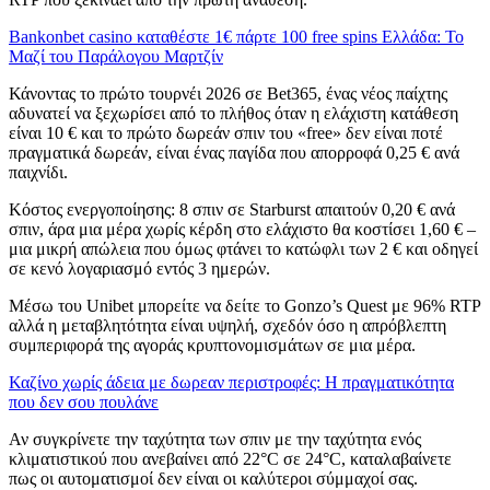
Bankonbet casino καταθέστε 1€ πάρτε 100 free spins Ελλάδα: Το
Μαζί του Παράλογου Μαρτζίν
Κάνοντας το πρώτο τουρνέι 2026 σε Bet365, ένας νέος παίχτης
αδυνατεί να ξεχωρίσει από το πλήθος όταν η ελάχιστη κατάθεση
είναι 10 € και το πρώτο δωρεάν σπιν του «free» δεν είναι ποτέ
πραγματικά δωρεάν, είναι ένας παγίδα που απορροφά 0,25 € ανά
παιχνίδι.
Κόστος ενεργοποίησης: 8 σπιν σε Starburst απαιτούν 0,20 € ανά
σπιν, άρα μια μέρα χωρίς κέρδη στο ελάχιστο θα κοστίσει 1,60 € –
μια μικρή απώλεια που όμως φτάνει το κατώφλι των 2 € και οδηγεί
σε κενό λογαριασμό εντός 3 ημερών.
Μέσω του Unibet μπορείτε να δείτε το Gonzo’s Quest με 96% RTP
αλλά η μεταβλητότητα είναι υψηλή, σχεδόν όσο η απρόβλεπτη
συμπεριφορά της αγοράς κρυπτονομισμάτων σε μια μέρα.
Καζίνο χωρίς άδεια με δωρεαν περιστροφές: Η πραγματικότητα
που δεν σου πουλάνε
Αν συγκρίνετε την ταχύτητα των σπιν με την ταχύτητα ενός
κλιματιστικού που ανεβαίνει από 22°C σε 24°C, καταλαβαίνετε
πως οι αυτοματισμοί δεν είναι οι καλύτεροι σύμμαχοί σας.