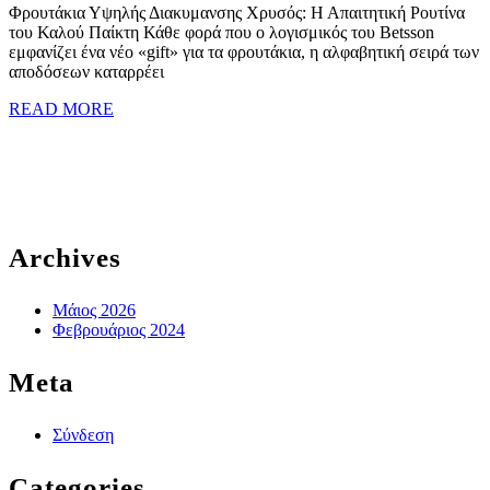
Χρυσός:
Φρουτάκια Υψηλής Διακυμανσης Χρυσός: Η Απαιτητική Ρουτίνα
2026
του Καλού Παίκτη Κάθε φορά που ο λογισμικός του Betsson
Η
εμφανίζει ένα νέο «gift» για τα φρουτάκια, η αλφαβητική σειρά των
Απαιτητική
αποδόσεων καταρρέει
Ρουτίνα
READ
READ MORE
MORE
του
Καλού
Παίκτη
Archives
Μάιος 2026
Φεβρουάριος 2024
Meta
Σύνδεση
Categories