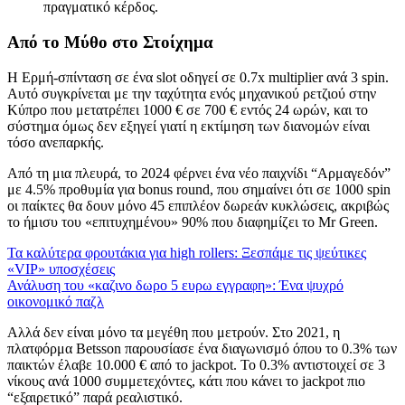
πραγματικό κέρδος.
Από το Μύθο στο Στοίχημα
Η Ερμή-σπίνταση σε ένα slot οδηγεί σε 0.7x multiplier ανά 3 spin.
Αυτό συγκρίνεται με την ταχύτητα ενός μηχανικού ρετζιού στην
Κύπρο που μετατρέπει 1000 € σε 700 € εντός 24 ωρών, και το
σύστημα όμως δεν εξηγεί γιατί η εκτίμηση των διανομών είναι
τόσο ανεπαρκής.
Από τη μια πλευρά, το 2024 φέρνει ένα νέο παιχνίδι “Αρμαγεδόν”
με 4.5% προθυμία για bonus round, που σημαίνει ότι σε 1000 spin
οι παίκτες θα δουν μόνο 45 επιπλέον δωρεάν κυκλώσεις, ακριβώς
το ήμισυ του «επιτυχημένου» 90% που διαφημίζει το Mr Green.
Τα καλύτερα φρουτάκια για high rollers: Ξεσπάμε τις ψεύτικες
«VIP» υποσχέσεις
Ανάλυση του «καζινο δωρο 5 ευρω εγγραφη»: Ένα ψυχρό
οικονομικό παζλ
Αλλά δεν είναι μόνο τα μεγέθη που μετρούν. Στο 2021, η
πλατφόρμα Betsson παρουσίασε ένα διαγωνισμό όπου το 0.3% των
παικτών έλαβε 10.000 € από το jackpot. Το 0.3% αντιστοιχεί σε 3
νίκους ανά 1000 συμμετεχόντες, κάτι που κάνει το jackpot πιο
“εξαιρετικό” παρά ρεαλιστικό.