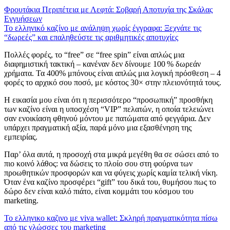
Φρουτάκια Περιπέτεια με Λεφτά: Σοβαρή Αποτυχία της Σκάλας
Εγγυήσεων
Το ελληνικό καζίνο με ανάληψη χωρίς έγγραφα: Ξεχνάτε τις
“δωρεές” και επαληθεύστε τις αριθμητικές αποτυχίες
Πολλές φορές, το “free” σε “free spin” είναι απλώς μια
διαφημιστική τακτική – κανέναν δεν δίνουμε 100 % δωρεάν
χρήματα. Τα 400% μπόνους είναι απλώς μια λογική πρόσθεση – 4
φορές το αρχικό σου ποσό, με κόστος 30× στην πλειονότητά τους.
Η εικασία μου είναι ότι η περισσότερο “προσωπική” προσθήκη
των καζίνο είναι η υποσχέση “VIP” πελατών, η οποία τελειώνει
σαν ενοικίαση φθηνού μόντου με πατώματα από φεγγάρια. Δεν
υπάρχει πραγματική αξία, παρά μόνο μια εξασθένηση της
εμπειρίας.
Παρ’ όλα αυτά, η προσοχή στα μικρά μεγέθη θα σε σώσει από το
πιο κοινό λάθος: να δώσεις το πλοίο σου στη φούρνα των
προωθητικών προσφορών και να φύγεις χωρίς καμία τελική νίκη.
Όταν ένα καζίνο προσφέρει “gift” του δικά του, θυμήσου πως το
δώρο δεν είναι καλό πιάτο, είναι κομμάτι του κόσμου του
marketing.
Το ελληνικο καζινο με viva wallet: Σκληρή πραγματικότητα πίσω
από τις γλώσσες του marketing