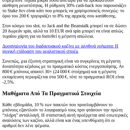
σπρέμπονε τυχαία μικρά ποσά ανά ώρα για να προκαλέσουν
αίσθηση ρευστότητας. Η ρύθμιση 30% cash‑back που παρουσιάζει
το Stake δεν είναι κάτι που μπορείς να χρησιμοποιείς συνεχώς· το
όριο του 200 € τριγυριάζει το 8% της αρχικής σου κατάθεσης.
Στον κόσμο του slot, το Jack and the Beanstalk μπορεί να σε δώσει
20 δωρεάν spin, αλλά τα 10 EUR ανά spin μπορεί να είναι απλώς
τυχαίου χάρτη για να διατεθεί η μέγιστη απώλεια.
Δυσαναλογία του διαδικτυακού καζίνο με αληθινά χρήματα: Η
ψυχική επίδραση του ρεαλιστικού σπρέμ
Συνεπώς, μια έξυπνη στρατηγική είναι να συγκρίνεις τη μέγιστη
δυνατότητα κέρδους με το πραγματικό κόστος ενεργοποίησης. Αν
800 € μπόνους απαιτεί 30× (24 000 € στοίχημα) και η μέγιστη
εκταμίευση περιορίζεται στα 500 €, τότε το πραγματικό ROI είναι
-2,5%.
Μαθήματα Από Τα Πραγματικά Στοιχεία
Κάθε εβδομάδα, 10 % των παικτών που προσλαμβάνουν το
μπόνους εξαντλούν το λογαριασμό τους πριν φτάσουν την πρώτη
“πλήρη” ανταλλαγή. Η στατιστική αυτή προέρχεται από εσωτερικές
αναλύσεις των καζίνο, αλλά είναι και ένας υπενθύμιση ότι οι
αριθμοί δεν λένε ψέματα.