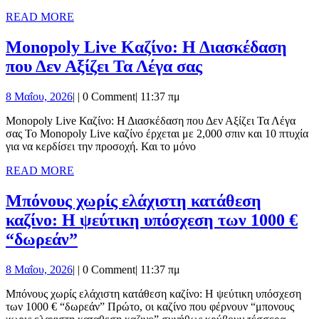
Καζινο:
READ
READ MORE
MORE
Η
Monopoly Live Καζίνο: Η Διασκέδαση
Αποτυχία
Monopoly
που Δεν Αξίζει Τα Λέγα σας
Της
Live
Προσφοράς
8
8 Μαΐου, 2026
|
|
0 Comment
|
11:37 πμ
Καζίνο:
Που
Μαΐου,
Η
Monopoly Live Καζίνο: Η Διασκέδαση που Δεν Αξίζει Τα Λέγα
2026
Δεν
σας Το Monopoly Live καζίνο έρχεται με 2,000 σπιν και 10 πτυχία
Διασκέδαση
Δουλεύει
για να κερδίσει την προσοχή. Και το μόνο
που
READ
READ MORE
Δεν
MORE
Αξίζει
Μπόνους χωρίς ελάχιστη κατάθεση
Τα
καζίνο: Η ψεύτικη υπόσχεση των 1000 €
Μπόνους
Λέγα
“δωρεάν”
χωρίς
σας
8
8 Μαΐου, 2026
|
|
0 Comment
|
11:37 πμ
ελάχιστη
Μαΐου,
κατάθεση
Μπόνους χωρίς ελάχιστη κατάθεση καζίνο: Η ψεύτικη υπόσχεση
2026
των 1000 € “δωρεάν” Πρώτο, οι καζίνο που φέρνουν “μπονους
καζίνο: