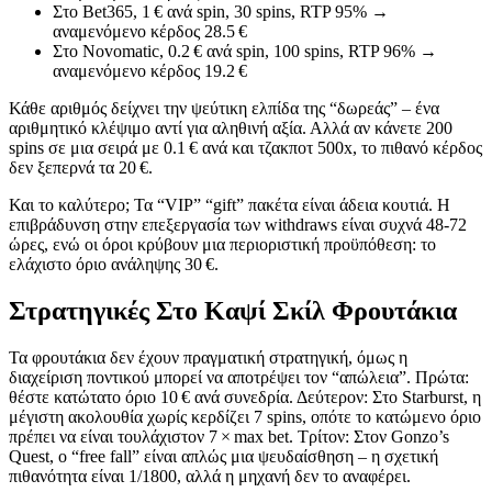
Στο Bet365, 1 € ανά spin, 30 spins, RTP 95% →
αναμενόμενο κέρδος 28.5 €
Στο Novomatic, 0.2 € ανά spin, 100 spins, RTP 96% →
αναμενόμενο κέρδος 19.2 €
Κάθε αριθμός δείχνει την ψεύτικη ελπίδα της “δωρεάς” – ένα
αριθμητικό κλέψιμο αντί για αληθινή αξία. Αλλά αν κάνετε 200
spins σε μια σειρά με 0.1 € ανά και τζακποτ 500x, το πιθανό κέρδος
δεν ξεπερνά τα 20 €.
Και το καλύτερο; Τα “VIP” “gift” πακέτα είναι άδεια κουτιά. Η
επιβράδυνση στην επεξεργασία των withdraws είναι συχνά 48‑72
ώρες, ενώ οι όροι κρύβουν μια περιοριστική προϋπόθεση: το
ελάχιστο όριο ανάληψης 30 €.
Στρατηγικές Στο Καψί Σκίλ Φρουτάκια
Τα φρουτάκια δεν έχουν πραγματική στρατηγική, όμως η
διαχείριση ποντικού μπορεί να αποτρέψει τον “απώλεια”. Πρώτα:
θέστε κατώτατο όριο 10 € ανά συνεδρία. Δεύτερον: Στο Starburst, η
μέγιστη ακολουθία χωρίς κερδίζει 7 spins, οπότε το κατώμενο όριο
πρέπει να είναι τουλάχιστον 7 × max bet. Τρίτον: Στον Gonzo’s
Quest, ο “free fall” είναι απλώς μια ψευδαίσθηση – η σχετική
πιθανότητα είναι 1/1800, αλλά η μηχανή δεν το αναφέρει.