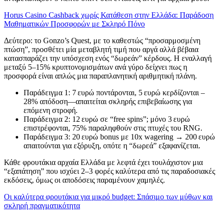
Horus Casino Cashback χωρίς Κατάθεση στην Ελλάδα: Παράδοση
Μαθηματικών Προσφορών με Σκληρό Πόνο
Δεύτερο: το Gonzo’s Quest, με το καθεστώς “προσαρμοσμένη
πτώση”, προσθέτει μία μεταβλητή τιμή που αργά αλλά βέβαια
κατασπαράζει την υπόσχεση ενός “δωρεάν” κέρδους. Η εναλλαγή
μεταξύ 5–15% κρυπτονομισμάτων ανά γύρο δείχνει πως η
προσφορά είναι απλώς μια παραπλανητική αριθμητική πλάνη.
Παράδειγμα 1: 7 ευρώ ποντάρονται, 5 ευρώ κερδίζονται –
28% απόδοση—απαιτείται σκληρής επιβεβαίωσης για
επόμενη στροφή.
Παράδειγμα 2: 12 ευρώ σε “free spins”; μόνο 3 ευρώ
επιστρέφονται, 75% παραληφθούν στις πτυχές του RNG.
Παράδειγμα 3: 20 ευρώ bonus με 10x wagering → 200 ευρώ
απαιτούνται για εξόρυξη, οπότε η “δωρεά” εξαφανίζεται.
Κάθε φρουτάκια αρχαία Ελλάδα με λεφτά έχει τουλάχιστον μια
“εξαπάτηση” που ισχύει 2–3 φορές καλύτερα από τις παραδοσιακές
εκδόσεις, όμως οι αποδόσεις παραμένουν χαμηλές.
Οι καλύτερα φρουτάκια για μικρό budget: Σπάσιμο των μύθων και
σκληρή πραγματικότητα