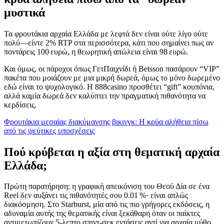
μυστικά
Τα φρουτάκια αρχαία Ελλάδα με λεφτά δεν είναι ούτε λίγο ούτε
πολύ—είντε 2% RTP στα περισσότερα, κάτι που σημαίνει πως αν
ποντάρεις 100 ευρώ, η θεωρητική απώλεια είναι 98 ευρώ.
Και όμως, οι πάροχοι όπως ΓετΠαιχνίδι ή Betsson πασάρουν “VIP”
πακέτα που μοιάζουν με μια μικρή δωρεά, όμως το μόνο δωρεμένο
εδώ είναι το ψυχολογικό. Η 888casino προσθέτει “gift” κουπόνια,
αλλά καμία δωρεά δεν καλύπτει την πραγματική πιθανότητα να
κερδίσεις.
Φρουτάκια μεσαίας διακύμανσης βικινγκ: Η κρύα αλήθεια πίσω
από τις ψεύτικες υποσχέσεις
Πού κρύβεται η αξία στη θεματική αρχαία
Ελλάδα;
Πρώτη παρατήρηση: η γραφική απεικόνιση του Θεού Δία σε ένα
Reel δεν αυξάνει τις πιθανότητές σου 0.01 %· είναι απλώς
διακόσμηση. Στο Starburst, μία από τις πιο γρήγορες εκδόσεις, η
αδυναμία αυτής της θεματικής είναι ξεκάθαρη όταν οι παίκτες
αντιμετωπίζουν 5‑λεπτο σπιντ‑σεκ εντάσεις αντί για αρχαία μύθο.