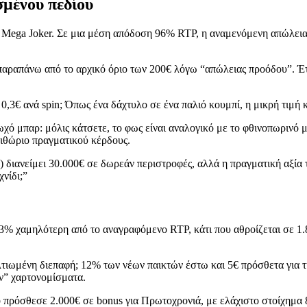
σμένου πεδίου
Mega Joker. Σε μια μέση απόδοση 96% RTP, η αναμενόμενη απώλεια αν
 παραπάνω από το αρχικό όριο των 200€ λόγω “απώλειας προόδου”. Έ
ο 0,3€ ανά spin; Όπως ένα δάχτυλο σε ένα παλιό κουμπί, η μικρή τιμή 
ωχό μπαρ: μόλις κάτσετε, το φως είναι αναλογικό με το φθινοπωρινό 
εριθώριο πραγματικού κέρδους.
 διανείμει 30.000€ σε δωρεάν περιστροφές, αλλά η πραγματική αξία 
χνίδι;”
 3% χαμηλότερη από το αναγραφόμενο RTP, κάτι που αθροίζεται σε 1.
λτιωμένη διεπαφή; 12% των νέων παικτών έστω και 5€ πρόσθετα για 
ν” χαρτονομίσματα.
b πρόσθεσε 2.000€ σε bonus για Πρωτοχρονιά, με ελάχιστο στοίχημα 