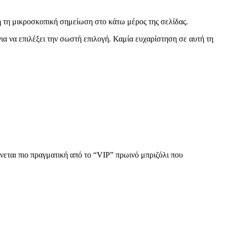
νη τη μικροσκοπική σημείωση στο κάτω μέρος της σελίδας.
 για να επιλέξει την σωστή επιλογή. Καμία ευχαρίστηση σε αυτή τη
τάκια
ος
:
ε
λογία
ατο‑Βράδυ