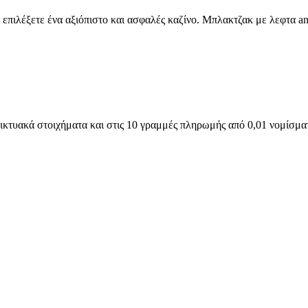
Σχέδι
 επιλέξετε ένα αξιόπιστο και ασφαλές καζίνο. Μπλακτζακ με λεφτα an
ing