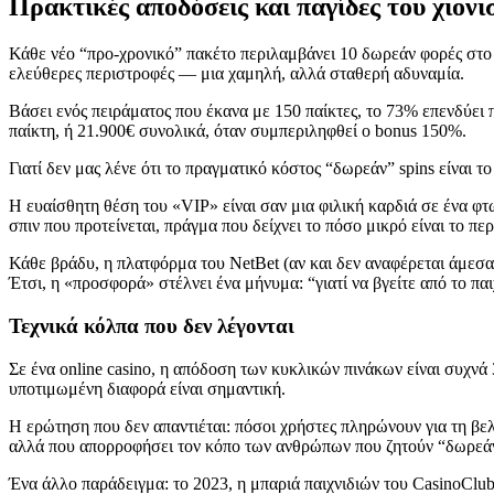
Πρακτικές αποδόσεις και παγίδες του χιονι
Κάθε νέο “προ-χρονικό” πακέτο περιλαμβάνει 10 δωρεάν φορές στο 
ελεύθερες περιστροφές — μια χαμηλή, αλλά σταθερή αδυναμία.
Βάσει ενός πειράματος που έκανα με 150 παίκτες, το 73% επενδύει
παίκτη, ή 21.900€ συνολικά, όταν συμπεριληφθεί ο bonus 150%.
Γιατί δεν μας λένε ότι το πραγματικό κόστος “δωρεάν” spins είναι τ
Η ευαίσθητη θέση του «VIP» είναι σαν μια φιλική καρδιά σε ένα φτ
σπιν που προτείνεται, πράγμα που δείχνει το πόσο μικρό είναι το π
Κάθε βράδυ, η πλατφόρμα του NetBet (αν και δεν αναφέρεται άμεσα)
Έτσι, η «προσφορά» στέλνει ένα μήνυμα: “γιατί να βγείτε από το παι
Τεχνικά κόλπα που δεν λέγονται
Σε ένα online casino, η απόδοση των κυκλικών πινάκων είναι συχνά
υποτιμωμένη διαφορά είναι σημαντική.
Η ερώτηση που δεν απαντιέται: πόσοι χρήστες πληρώνουν για τη βε
αλλά που απορροφήσει τον κόπο των ανθρώπων που ζητούν “δωρεά
Ένα άλλο παράδειγμα: το 2023, η μπαριά παιχνιδιών του CasinoClu