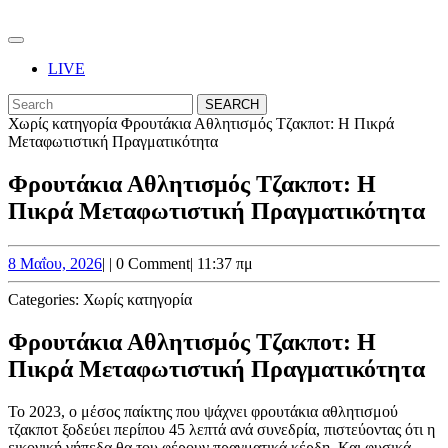
Skip
to
Open
content
Button
Skip
LIVE
to
CLOSE
Search
content
BUTTON
for:
Χωρίς κατηγορία
Φρουτάκια Αθλητισμός Τζακποτ: Η Πικρά
Μεταφωτιστική Πραγματικότητα
Φρουτάκια Αθλητισμός Τζακποτ: Η
Πικρά Μεταφωτιστική Πραγματικότητα
8
8 Μαΐου, 2026
|
|
0 Comment
|
11:37 πμ
Μαΐου,
2026
Categories:
Χωρίς κατηγορία
Φρουτάκια Αθλητισμός Τζακποτ: Η
Πικρά Μεταφωτιστική Πραγματικότητα
Το 2023, ο μέσος παίκτης που ψάχνει φρουτάκια αθλητισμού
τζακποτ ξοδεύει περίπου 45 λεπτά ανά συνεδρία, πιστεύοντας ότι η
εικονική γήπεδα θα του φέρουν πραγματικά κέρδη. Και φυσικά,