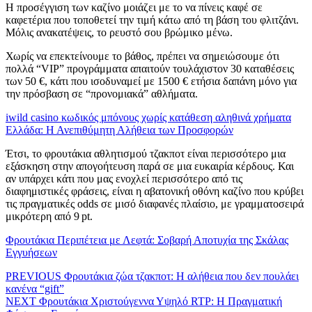
Η προσέγγιση των καζίνο μοιάζει με το να πίνεις καφέ σε
καφετέρια που τοποθετεί την τιμή κάτω από τη βάση του φλιτζάνι.
Μόλις ανακατέψεις, το ρευστό σου βρώμικο μένω.
Χωρίς να επεκτείνουμε το βάθος, πρέπει να σημειώσουμε ότι
πολλά “VIP” προγράμματα απαιτούν τουλάχιστον 30 καταθέσεις
των 50 €, κάτι που ισοδυναμεί με 1500 € ετήσια δαπάνη μόνο για
την πρόσβαση σε “προνομιακά” αθλήματα.
iwild casino κωδικός μπόνους χωρίς κατάθεση αληθινά χρήματα
Ελλάδα: Η Ανεπιθύμητη Αλήθεια των Προσφορών
Έτσι, το φρουτάκια αθλητισμού τζακποτ είναι περισσότερο μια
εξάσκηση στην απογοήτευση παρά σε μια ευκαιρία κέρδους. Και
αν υπάρχει κάτι που μας ενοχλεί περισσότερο από τις
διαφημιστικές φράσεις, είναι η αβατονική οθόνη καζίνο που κρύβει
τις πραγματικές odds σε μισό διαφανές πλαίσιο, με γραμματοσειρά
μικρότερη από 9 pt.
Φρουτάκια Περιπέτεια με Λεφτά: Σοβαρή Αποτυχία της Σκάλας
Εγγυήσεων
Πλοήγηση
Previous
PREVIOUS
Φρουτάκια ζώα τζακποτ: Η αλήθεια που δεν πουλάει
post:
κανένα “gift”
άρθρων
Next
NEXT
Φρουτάκια Χριστούγεννα Υψηλό RTP: Η Πραγματική