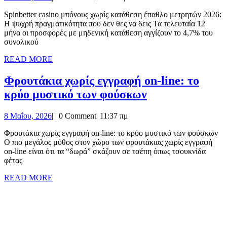
μπόνους
Μαΐου,
χωρίς
Spinbetter casino μπόνους χωρίς κατάθεση έπαθλο μετρητών 2026:
2026
Η ψυχρή πραγματικότητα που δεν θες να δεις Τα τελευταία 12
κατάθεση
μήνα οι προσφορές με μηδενική κατάθεση αγγίζουν το 4,7% του
έπαθλο
συνολικού
μετρητών
READ
READ MORE
MORE
2026:
Φρουτάκια χωρίς εγγραφή on‑line: το
Η
Φρουτάκια
κρύο μυστικό των φούσκων
ψυχρή
χωρίς
πραγματικότητα
8
8 Μαΐου, 2026
|
|
0 Comment
|
11:37 πμ
εγγραφή
που
Μαΐου,
on‑line:
Φρουτάκια χωρίς εγγραφή on‑line: το κρύο μυστικό των φούσκων
2026
δεν
Ο πιο μεγάλος μύθος στον χώρο των φρουτάκιας χωρίς εγγραφή
το
θες
on‑line είναι ότι τα “δωρά” σκάζουν σε τσέπη όπως τσουκνίδα
κρύο
φέτας
να
μυστικό
READ
READ MORE
δεις
MORE
των
φούσκων