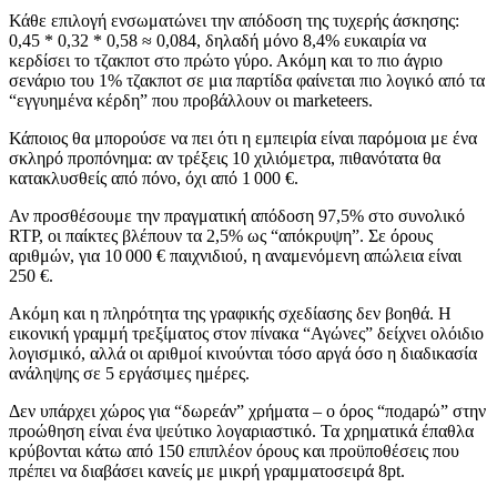
Κάθε επιλογή ενσωματώνει την απόδοση της τυχερής άσκησης:
0,45 * 0,32 * 0,58 ≈ 0,084, δηλαδή μόνο 8,4% ευκαιρία να
κερδίσει το τζακποτ στο πρώτο γύρο. Ακόμη και το πιο άγριο
σενάριο του 1% τζακποτ σε μια παρτίδα φαίνεται πιο λογικό από τα
“εγγυημένα κέρδη” που προβάλλουν οι marketeers.
Κάποιος θα μπορούσε να πει ότι η εμπειρία είναι παρόμοια με ένα
σκληρό προπόνημα: αν τρέξεις 10 χιλιόμετρα, πιθανότατα θα
κατακλυσθείς από πόνο, όχι από 1 000 €.
Αν προσθέσουμε την πραγματική απόδοση 97,5% στο συνολικό
RTP, οι παίκτες βλέπουν τα 2,5% ως “απόκρυψη”. Σε όρους
αριθμών, για 10 000 € παιχνιδιού, η αναμενόμενη απώλεια είναι
250 €.
Ακόμη και η πληρότητα της γραφικής σχεδίασης δεν βοηθά. Η
εικονική γραμμή τρεξίματος στον πίνακα “Αγώνες” δείχνει ολόιδιο
λογισμικό, αλλά οι αριθμοί κινούνται τόσο αργά όσο η διαδικασία
ανάληψης σε 5 εργάσιμες ημέρες.
Δεν υπάρχει χώρος για “δωρεάν” χρήματα – ο όρος “πодарώ” στην
προώθηση είναι ένα ψεύτικο λογαριαστικό. Τα χρηματικά έπαθλα
κρύβονται κάτω από 150 επιπλέον όρους και προϋποθέσεις που
πρέπει να διαβάσει κανείς με μικρή γραμματοσειρά 8pt.