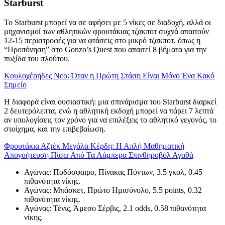
Starburst
Το Starburst μπορεί να σε αφήσει με 5 νίκες σε διαδοχή, αλλά οι
μηχανισμοί των αθλητικών φρουτάκιας τζακποτ συχνά απαιτούν
12-15 περιστροφές για να φτάσεις στο μικρό τζακποτ, όπως η
“Προπόνηση” στο Gonzo’s Quest που απαιτεί 8 βήματα για την
πυξίδα του πλούτου.
Κουλοχέρηδες Νεο: Όταν η Πρώτη Στάση Είναι Μόνο Ένα Κακό
Σημείο
Η διαφορά είναι ουσιαστική: μια σπινάρισμα του Starburst διαρκεί
2 δευτερόλεπτα, ενώ η αθλητική εκδοχή μπορεί να πάρει 7 λεπτά
αν υπολογίσεις τον χρόνο για να επιλέξεις το αθλητικό γεγονός, το
στοίχημα, και την επιβεβαίωση.
Φρουτάκια Αζτέκ Μεγάλα Κέρδη: Η Απλή Μαθηματική
Απογοήτευση Πίσω Από Τα Λάμπερα Σπινθηροβόλ Αγαθά
Αγώνας: Ποδόσφαιρο, Πίνακας Πόντων, 3.5 γκολ, 0.45
πιθανότητα νίκης.
Αγώνας: Μπάσκετ, Πρώτο Ημισύνολο, 5.5 points, 0.32
πιθανότητα νίκης.
Αγώνας: Τένις, Άμεσο Σέρβις, 2.1 odds, 0.58 πιθανότητα
νίκης.