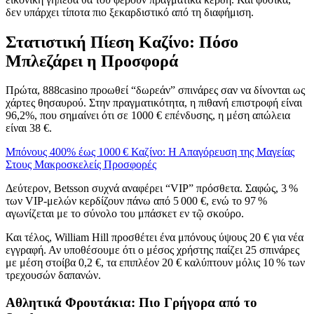
δεν υπάρχει τίποτα πιο ξεκαρδιστικό από τη διαφήμιση.
Στατιστική Πίεση Καζίνο: Πόσο
Μπλεζάρει η Προσφορά
Πρώτα, 888casino προωθεί “δωρεάν” σπινάρες σαν να δίνονται ως
χάρτες θησαυρού. Στην πραγματικότητα, η πιθανή επιστροφή είναι
96,2%, που σημαίνει ότι σε 1000 € επένδυσης, η μέση απώλεια
είναι 38 €.
Μπόνους 400% έως 1000 € Καζίνο: Η Απαγόρευση της Μαγείας
Στους Μακροσκελείς Προσφορές
Δεύτερον, Betsson συχνά αναφέρει “VIP” πρόσθετα. Σαφώς, 3 %
των VIP-μελών κερδίζουν πάνω από 5 000 €, ενώ το 97 %
αγωνίζεται με το σύνολο του μπάσκετ εν τῷ σκούρο.
Και τέλος, William Hill προσθέτει ένα μπόνους ύψους 20 € για νέα
εγγραφή. Αν υποθέσουμε ότι ο μέσος χρήστης παίζει 25 σπινάρες
με μέση στοίβα 0,2 €, τα επιπλέον 20 € καλύπτουν μόλις 10 % των
τρεχουσών δαπανών.
Αθλητικά Φρουτάκια: Πιο Γρήγορα από το