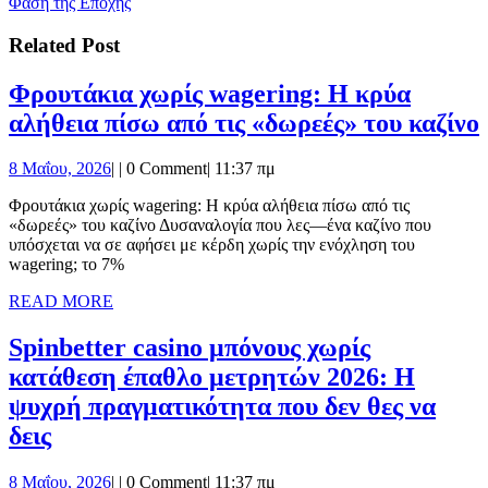
post:
Φάση της Εποχής
Related Post
Φρουτάκια χωρίς wagering: Η κρύα
αλήθεια πίσω από τις «δωρεές» του καζίνο
8
8 Μαΐου, 2026
|
|
0 Comment
|
11:37 πμ
Μαΐου,
Φρουτάκια χωρίς wagering: Η κρύα αλήθεια πίσω από τις
2026
«δωρεές» του καζίνο Δυσαναλογία που λες—ένα καζίνο που
υπόσχεται να σε αφήσει με κέρδη χωρίς την ενόχληση του
wagering; το 7%
READ
READ MORE
MORE
Spinbetter casino μπόνους χωρίς
κατάθεση έπαθλο μετρητών 2026: Η
ψυχρή πραγματικότητα που δεν θες να
Spinbetter
δεις
casino
8
8 Μαΐου, 2026
|
|
0 Comment
|
11:37 πμ