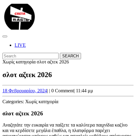
Skip
to
content
Skip
to
content
Open
Button
LIVE
CLOSE
Search
BUTTON
for:
Χωρίς κατηγορία
σλοτ αζτεκ 2026
σλοτ αζτεκ 2026
18
18 Φεβρουαρίου, 2024
|
|
0 Comment
|
11:44 μμ
Φεβρουαρίου,
2024
Categories:
Χωρίς κατηγορία
σλοτ αζτεκ 2026
Αναζητάτε την ευκαιρία να παίξετε τα καλύτερα παιχνίδια καζίνο
και να κερδίσετε μεγάλα έπαθλα, η πλατφόρμα παρέχει
ασυναγώνιστα μπόνους καθώς και ασφαλείς μεθόδους απόσυρσης.