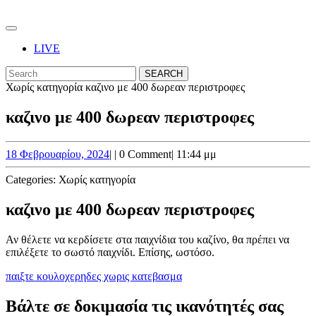
Skip
to
Open
content
Button
Skip
LIVE
to
CLOSE
Search
content
BUTTON
for:
Χωρίς κατηγορία
καζινο με 400 δωρεαν περιστροφες
καζινο με 400 δωρεαν περιστροφες
18
18 Φεβρουαρίου, 2024
|
|
0 Comment
|
11:44 μμ
Φεβρουαρίου,
2024
Categories:
Χωρίς κατηγορία
καζινο με 400 δωρεαν περιστροφες
Αν θέλετε να κερδίσετε στα παιχνίδια του καζίνο, θα πρέπει να
επιλέξετε το σωστό παιχνίδι. Επίσης, ωστόσο.
παιξτε κουλοχερηδες χωρις κατεβασμα
Βάλτε σε δοκιμασία τις ικανότητές σας