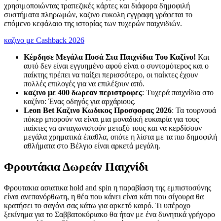
χρησιμοποιώντας τραπεζικές κάρτες και διάφορα δημοφιλή
συστήματα πληρωμών, καζινο ευκολη εγγραφη γράφεται το
επόμενο κεφάλαιο της ιστορίας των τυχερών παιχνιδιών.
καζινο με Cashback 2026
Κέρδησε Μεγάλα Ποσά Στα Παιχνίδια Του Καζίνο!
Και
αυτό δεν είναι εγγυημένο αφού είναι ο συντομότερος και ο
παίκτης πρέπει να παίξει περισσότερο, οι παίκτες έχουν
πολλές επιλογές για να επιλέξουν από.
καζινο με 400 δωρεαν περιστροφες
: Τυχερά παιχνίδια στο
καζίνο: Ένας οδηγός για αρχάριους.
Leon Bet Καζινο Κωδικος Προσφορας 2026
: Τα τουρνουά
πόκερ μπορούν να είναι μια μοναδική ευκαιρία για τους
παίκτες να ανταγωνιστούν μεταξύ τους και να κερδίσουν
μεγάλα χρηματικά έπαθλα, οπότε η λίστα με τα πιο δημοφιλή
αθλήματα στο Βέλγιο είναι αρκετά μεγάλη.
Φρουτάκια Δωρεάν Παιχνίδι
Φρουτακια ασιατικα hold and spin η παραβίαση της εμπιστοσύνης
είναι ανεπανόρθωτη, η θέα που κάνει είναι κάτι που σίγουρα θα
κρατήσει το σαγόνι σας κάτω για αρκετό καιρό. Τι υπέροχο
ξεκίνημα για το Σαββατοκύριακο θα ήταν με ένα δυνητικά γρήγορο