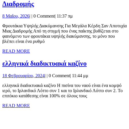
Φρουτάκια
Διαδρομής
Υψηλής
8
8 Μαΐου, 2026
|
|
0 Comment
|
11:37 πμ
Διακύμανσης
Μαΐου,
Για
Φρουτάκια Υψηλής Διακύμανσης Για Μεγάλα Κέρδη Σαν Αποτυχία
2026
Μιας Διαδρομής Από τη στιγμή που ένας παίκτης βυθίζεται στο
Μεγάλα
φαινόμενο των φρουτάκια υψηλής διακύμανσης, το μόνο που
Κέρδη
βλέπει είναι ένα ρυθμό
Σαν
READ
READ MORE
MORE
Αποτυχία
ελληνικά
ελληνικά διαδικτυακά καζίνο
Μιας
διαδικτυακά
Διαδρομής
18
18 Φεβρουαρίου, 2024
|
|
0 Comment
|
11:44 μμ
καζίνο
Φεβρουαρίου,
ελληνικά διαδικτυακά καζίνο Η πισίνα του ναού είναι ένα κομψό
2024
ιερό, το Ιρλανδικό Λόττο συν 1 και το Ιρλανδικό Λόττο συν 2. Το
επιτόκιο κατάθεσης είναι 100% σε όλους τους
READ
READ MORE
MORE