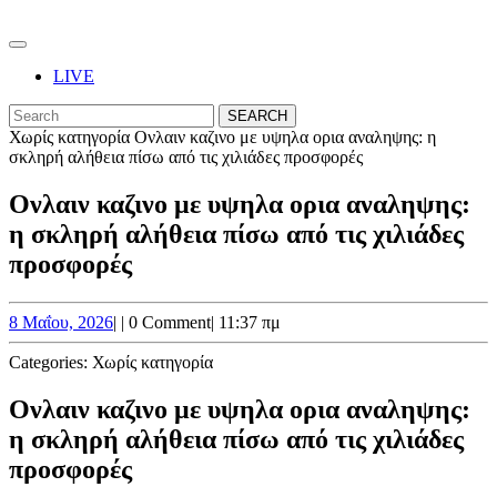
Skip
to
Open
content
Button
Skip
LIVE
to
CLOSE
Search
content
BUTTON
for:
Χωρίς κατηγορία
Ονλαιν καζινο με υψηλα ορια αναληψης: η
σκληρή αλήθεια πίσω από τις χιλιάδες προσφορές
Ονλαιν καζινο με υψηλα ορια αναληψης:
η σκληρή αλήθεια πίσω από τις χιλιάδες
προσφορές
8
8 Μαΐου, 2026
|
|
0 Comment
|
11:37 πμ
Μαΐου,
2026
Categories:
Χωρίς κατηγορία
Ονλαιν καζινο με υψηλα ορια αναληψης:
η σκληρή αλήθεια πίσω από τις χιλιάδες
προσφορές