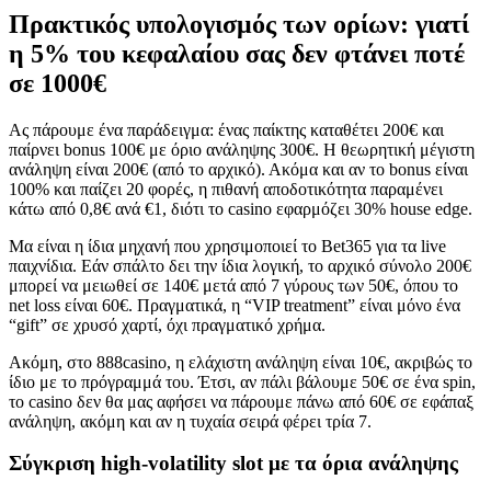
Πρακτικός υπολογισμός των ορίων: γιατί
η 5% του κεφαλαίου σας δεν φτάνει ποτέ
σε 1000€
Ας πάρουμε ένα παράδειγμα: ένας παίκτης καταθέτει 200€ και
παίρνει bonus 100€ με όριο ανάληψης 300€. Η θεωρητική μέγιστη
ανάληψη είναι 200€ (από το αρχικό). Ακόμα και αν το bonus είναι
100% και παίζει 20 φορές, η πιθανή αποδοτικότητα παραμένει
κάτω από 0,8€ ανά €1, διότι το casino εφαρμόζει 30% house edge.
Μα είναι η ίδια μηχανή που χρησιμοποιεί το Bet365 για τα live
παιχνίδια. Εάν σπάλτο δει την ίδια λογική, το αρχικό σύνολο 200€
μπορεί να μειωθεί σε 140€ μετά από 7 γύρους των 50€, όπου το
net loss είναι 60€. Πραγματικά, η “VIP treatment” είναι μόνο ένα
“gift” σε χρυσό χαρτί, όχι πραγματικό χρήμα.
Ακόμη, στο 888casino, η ελάχιστη ανάληψη είναι 10€, ακριβώς το
ίδιο με το πρόγραμμά του. Έτσι, αν πάλι βάλουμε 50€ σε ένα spin,
το casino δεν θα μας αφήσει να πάρουμε πάνω από 60€ σε εφάπαξ
ανάληψη, ακόμη και αν η τυχαία σειρά φέρει τρία 7.
Σύγκριση high‑volatility slot με τα όρια ανάληψης