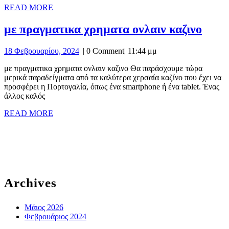
Παγίδες
READ
READ MORE
Πίνακε
MORE
με
και
με πραγματικα χρηματα ονλαιν καζινο
πραγ
Πραγμα
18
18 Φεβρουαρίου, 2024
|
|
0 Comment
|
11:44 μμ
χρημ
Απώλει
Φεβρουαρίου,
ονλα
με πραγματικα χρηματα ονλαιν καζινο Θα παράσχουμε τώρα
2024
μερικά παραδείγματα από τα καλύτερα χερσαία καζίνο που έχει να
καζιν
προσφέρει η Πορτογαλία, όπως ένα smartphone ή ένα tablet. Ένας
άλλος καλός
READ
READ MORE
MORE
Archives
Μάιος 2026
Φεβρουάριος 2024