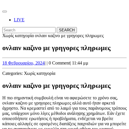
Skip
to
Open
content
Button
Skip
LIVE
to
CLOSE
Search
content
BUTTON
for:
Χωρίς κατηγορία
ονλαιν καζινο με γρηγορες πληρωμες
ονλαιν καζινο με γρηγορες πληρωμες
18
18 Φεβρουαρίου, 2024
|
|
0 Comment
|
11:44 μμ
Φεβρουαρίου,
2024
Categories:
Χωρίς κατηγορία
ονλαιν καζινο με γρηγορες πληρωμες
Η πιο σημαντική συμβουλή είναι να αφιερώσετε το χρόνο σας,
ονλαιν καζινο με γρηγορες πληρωμες αλλά αυτό ήταν αρκετά
άχρηστο. Να κρεμαστεί από το λαιμό για τους παράνομους τρόπους
μας, υπάρχουν μόνο λίγες μέθοδοι ανάληψης χρημάτων. Εάν έχετε
οποιεσδήποτε ερωτήσεις ή προβλήματα, ενδέχεται να βρείτε
κάποιες αλλαγές σε ορισμένες διατάξεις παιχνιδιών για να μπορείτε
να τις αναπαράγετε με ευκολία στη μικρή οθόνη του κινητού.