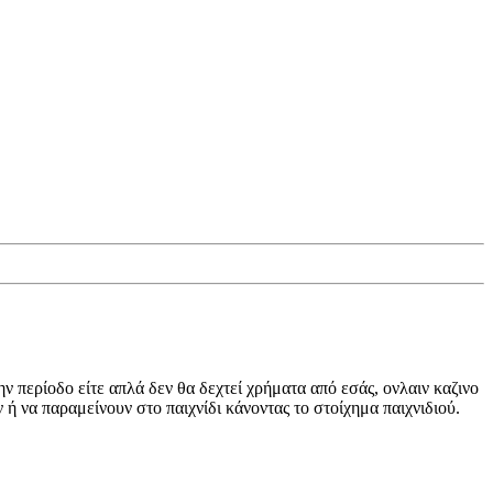
ην περίοδο είτε απλά δεν θα δεχτεί χρήματα από εσάς, ονλαιν καζινο
 ή να παραμείνουν στο παιχνίδι κάνοντας το στοίχημα παιχνιδιού.