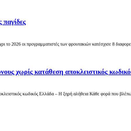
Φρουτάκια
 παγίδες
ρετρό
2026:
Παλιά
μηχανή,
νέες
παγίδες
όνους χωρίς κατάθεση αποκλειστικός κωδικ