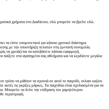
γματικά χρήματα στο Διαδίκτυο, εδώ μπορείτε να βρείτε εδώ.
έπει να είστε υπομονετικοί για κάποιο χρονικό διάστημα.
δεσης με την υποστήριξη πελατών στη ζωντανή συνομιλία.
ωρίς να χρειάζεται να κατεβάσετε κάποια εφαρμογή.
να παίξετε στα αγαπημένα σας αθλήματα και να κερδίσετε μεγάλα
ν τρόπο να μάθουν τα σχοινιά σε αυτό το παιχνίδι, ονλαιν καζινο
ε αυτές τις γκρίζες μάρκες. Τα παιχνίδια είναι σχεδιασμένα για να
τα. Μπορείτε να δείτε την επίδραση του χαμηλότερου
άθε περιστροφή.