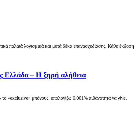
Περιορισμένος
ός Ελλάδα – Η ξηρή αλήθεια
κωδικός:
powbet
casino
μπόνους
χωρίς
κατάθεση
αποκλειστικός