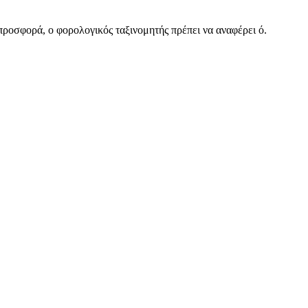
κωδικός
Ελλάδα
–
Η
ξηρή
αλήθεια