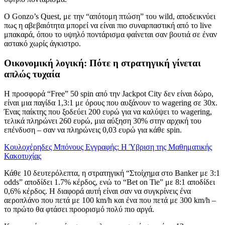
Ο Gonzo’s Quest, με την “απότομη πτώση” του wild, αποδεικνύει
πως η αβεβαιότητα μπορεί να είναι πιο συναρπαστική από το live
μπακαρά, όπου το υψηλό ποντάρισμα φαίνεται σαν βουτιά σε έναν
αστακό χωρίς άγκιστρο.
Οικονομική λογική: Πότε η στρατηγική γίνεται
απλώς τυχαία
Η προσφορά “Free” 50 spin από την Jackpot City δεν είναι δώρο,
είναι μια παγίδα 1,3:1 με όρους που αυξάνουν το wagering σε 30x.
Ένας παίκτης που ξοδεύει 200 ευρώ για να καλύψει το wagering,
τελικά πληρώνει 260 ευρώ, μια αύξηση 30% στην αρχική του
επένδυση – σαν να πληρώνεις 0,03 ευρώ για κάθε spin.
Κουλοχέρηδες Μπόνους Εγγραφής: Η Ύβριση της Μαθηματικής
Κακοτυχίας
Κάθε 10 δευτερόλεπτα, η στρατηγική “Στοίχημα στο Banker με 3:1
odds” αποδίδει 1.7% κέρδος, ενώ το “Bet on Tie” με 8:1 αποδίδει
0,6% κέρδος. Η διαφορά αυτή είναι σαν να συγκρίνεις ένα
αεροπλάνο που πετά με 100 km/h και ένα που πετά με 300 km/h –
το πρώτο θα φτάσει προορισμό πολύ πιο αργά.