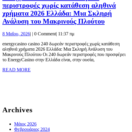
περιστροφές χωρίς κατάθεση αληθινά
χρήματα 2026 Ελλάδα: Μια Σκληρή
energyca
Ανάλυση του Μακρινούς Πλούτου
casino
8
8 Μαΐου, 2026
|
|
0 Comment
|
11:37 πμ
240
Μαΐου,
δωρεάν
energycasino casino 240 δωρεάν περιστροφές χωρίς κατάθεση
2026
αληθινά χρήματα 2026 Ελλάδα: Μια Σκληρή Ανάλυση του
περιστρο
Μακρινούς Πλούτου Οι 240 δωρεάν περιστροφές που προσφέρει
χωρίς
το EnergyCasino στην Ελλάδα είναι, στην ουσία,
κατάθεσ
READ
READ MORE
MORE
αληθινά
χρήματα
2026
Ελλάδα:
Μια
Archives
Σκληρή
Ανάλυση
Μάιος 2026
Φεβρουάριος 2024