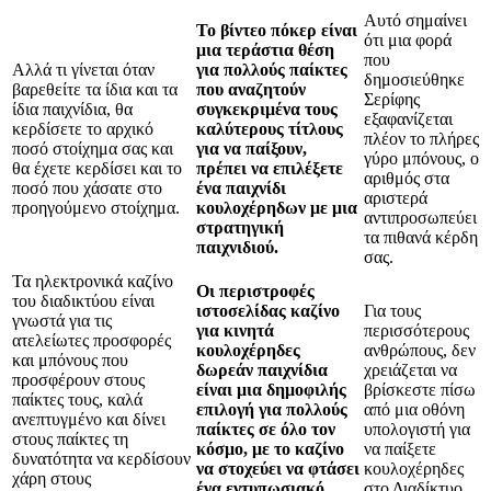
Αυτό σημαίνει
Το βίντεο πόκερ είναι
ότι μια φορά
μια τεράστια θέση
που
Αλλά τι γίνεται όταν
για πολλούς παίκτες
δημοσιεύθηκε
βαρεθείτε τα ίδια και τα
που αναζητούν
Σερίφης
ίδια παιχνίδια, θα
συγκεκριμένα τους
εξαφανίζεται
κερδίσετε το αρχικό
καλύτερους τίτλους
πλέον το πλήρες
ποσό στοίχημα σας και
για να παίξουν,
γύρο μπόνους, ο
θα έχετε κερδίσει και το
πρέπει να επιλέξετε
αριθμός στα
ποσό που χάσατε στο
ένα παιχνίδι
αριστερά
προηγούμενο στοίχημα.
κουλοχέρηδων με μια
αντιπροσωπεύει
στρατηγική
τα πιθανά κέρδη
παιχνιδιού.
σας.
Τα ηλεκτρονικά καζίνο
Οι περιστροφές
του διαδικτύου είναι
ιστοσελίδας καζίνο
Για τους
γνωστά για τις
για κινητά
περισσότερους
ατελείωτες προσφορές
κουλοχέρηδες
ανθρώπους, δεν
και μπόνους που
δωρεάν παιχνίδια
χρειάζεται να
προσφέρουν στους
είναι μια δημοφιλής
βρίσκεστε πίσω
παίκτες τους, καλά
επιλογή για πολλούς
από μια οθόνη
ανεπτυγμένο και δίνει
παίκτες σε όλο τον
υπολογιστή για
στους παίκτες τη
κόσμο, με το καζίνο
να παίξετε
δυνατότητα να κερδίσουν
να στοχεύει να φτάσει
κουλοχέρηδες
χάρη στους
ένα εντυπωσιακό
στο Διαδίκτυο.