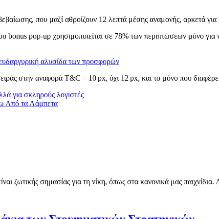
βαίωσης, που μαζί αθροίζουν 12 λεπτά μέσης αναμονής, αρκετά για να
υ bonus pop‑up χρησιμοποιείται σε 78% των περιπτώσεων μόνο για να κ
ψευδαργυρική αλυσίδα των προσφορών
ιράς στην αναφορά T&C – 10 px, όχι 12 px, και το μόνο που διαφέρει
αλλά για σκληρούς λογιστές
ω Από τα Λάμπετα
ναι ζωτικής σημασίας για τη νίκη, όπως στα κανονικά μας παιχνίδια. 
Φρου
άκια των Στοιχηματικών Στρατηγικών