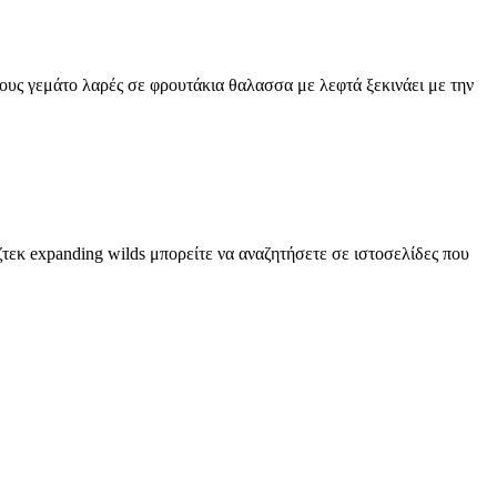
ασσα
ά:
ους γεμάτο λαρές σε φρουτάκια θαλασσα με λεφτά ξεκινάει με την
αράκια
χηματικών
τηγικών