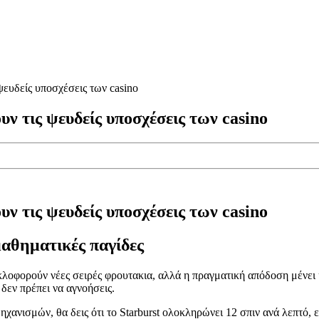
ψευδείς υποσχέσεις των casino
υν τις ψευδείς υποσχέσεις των casino
υν τις ψευδείς υποσχέσεις των casino
μαθηματικές παγίδες
κλοφορούν νέες σειρές φρουτακια, αλλά η πραγματική απόδοση μένει
 δεν πρέπει να αγνοήσεις.
 μηχανισμών, θα δεις ότι το Starburst ολοκληρώνει 12 σπιν ανά λεπτό