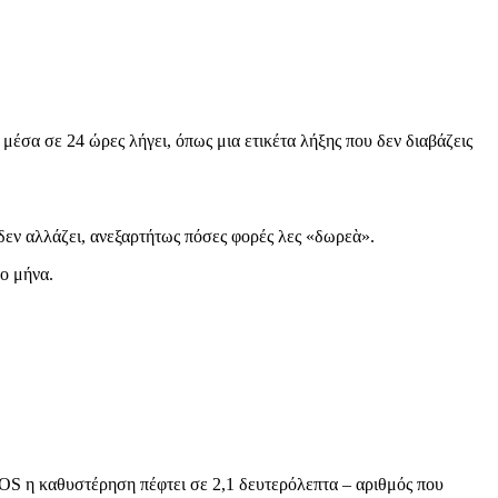
μέσα σε 24 ώρες λήγει, όπως μια ετικέτα λήξης που δεν διαβάζεις
 δεν αλλάζει, ανεξαρτήτως πόσες φορές λες «δωρεὰ».
το μήνα.
iOS η καθυστέρηση πέφτει σε 2,1 δευτερόλεπτα – αριθμός που