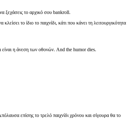
 ξεχάσεις το αρχικό σου bankroll.
λείσει το ίδιο το παιχνίδι, κάτι που κάνει τη λειτουργικότητα
 είναι η άνεση των οθονών. And the humor dies.
Απόλαυσα επίσης το τρελό παιχνίδι χρόνου και σίγουρα θα το
τάκια