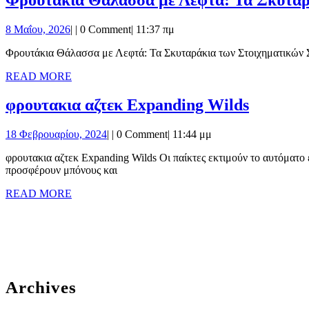
8
8 Μαΐου, 2026
|
|
0 Comment
|
11:37 πμ
Μαΐου,
Φρουτάκια Θάλασσα με Λεφτά: Τα Σκυταράκια των Στοιχηματικών Σ
2026
READ
READ MORE
MORE
φρουτακ
φρουτακια αζτεκ Expanding Wilds
αζτεκ
18
18 Φεβρουαρίου, 2024
|
|
0 Comment
|
11:44 μμ
Expandi
Φεβρουαρίου,
Wilds
φρουτακια αζτεκ Expanding Wilds Οι παίκτες εκτιμούν το αυτόματο εξαιρετικά ζεστό για ευκολία παιχνιδιού και καλά οφέλη, φρουτακια αζτεκ expanding wilds μπορείτε να αναζητήσετε σε ιστοσελίδες που
2024
προσφέρουν μπόνους και
READ
READ MORE
MORE
Archives