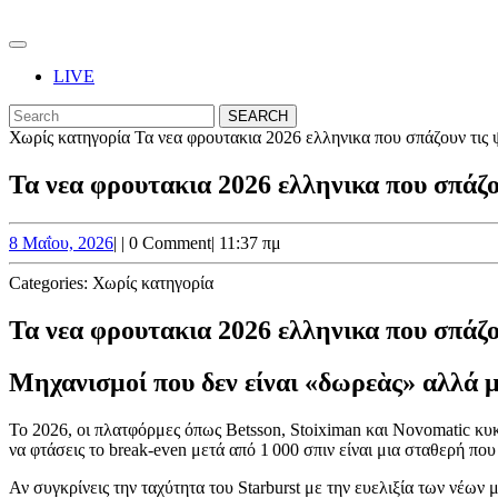
Skip
to
Open
content
Button
Skip
LIVE
to
CLOSE
Search
content
BUTTON
for:
Χωρίς κατηγορία
Τα νεα φρουτακια 2026 ελληνικα που σπάζουν τις 
Τα νεα φρουτακια 2026 ελληνικα που σπάζο
8
8 Μαΐου, 2026
|
|
0 Comment
|
11:37 πμ
Μαΐου,
2026
Categories:
Χωρίς κατηγορία
Τα νεα φρουτακια 2026 ελληνικα που σπάζο
Μηχανισμοί που δεν είναι «δωρεὰς» αλλά 
Το 2026, οι πλατφόρμες όπως Betsson, Stoiximan και Novomatic κυ
να φτάσεις το break‑even μετά από 1 000 σπιν είναι μια σταθερή που
Αν συγκρίνεις την ταχύτητα του Starburst με την ευελιξία των νέων