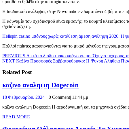
προσθέτει 0,04% στην αποτυχία των σπιν.
Η διαδικασία ανάληψης στην Novomatic ενσωματώνει 4 βήματα επιβε
Η αδυναμία του σχεδιασμού είναι εμφανής: το κουμπί κλεισίματος το
σχεδόν άσχετη.
Hellspin casino μπόνους χωρίς κατάθεση άμεση ανάληψη 2026: Η 
Πολλοί παίκτες παραπονιούνται για το μικρό μέγεθος της γραμματοσε
Πλοήγηση
Previous
PREVIOUS
Δικτά το διαδικτυακο καζινο ντεμο: Όχι για τυχερούς, 
Next
post:
NEXT
Καζίνο Προσφορές Σαββατοκύριακο: Η Ψυχρή Αλήθεια Πίσ
άρθρων
post:
Related Post
καζινο
καζινο αναληψη Dogecoin
αναληψη
18
18 Φεβρουαρίου, 2024
|
|
0 Comment
|
11:44 μμ
Dogecoin
Φεβρουαρίου,
καζινο αναληψη Dogecoin Η αεροδυναμική και τα μηχανικά σχέδια εί
2024
READ
READ MORE
MORE
Φρουτάκια Θάλασσα με Λεφτά: Τα Σκυταρ