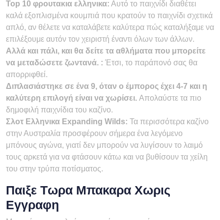
Top 10 φρουτακια ελληνικα:
Αυτό το παιχνίδι διαθέτει
καλά εξοπλισμένα κουμπιά που κρατούν το παιχνίδι σχετικά
απλό, αν θέλετε να καταλάβετε καλύτερα πώς καταλήξαμε να
επιλέξουμε αυτόν τον χειριστή έναντι όλων των άλλων.
Αλλά και πάλι, και θα δείτε τα αθλήματα που μπορείτε
να μεταδώσετε ζωντανά. :
Έτσι, το παράπονό σας θα
απορριφθεί.
Διπλασιάστηκε σε ένα 9, όταν ο έμπορος έχει 4-7 και η
καλύτερη επιλογή είναι να χωρίσει.
Απολαύστε τα πιο
δημοφιλή παιχνίδια του καζίνο.
Σλοτ Ελληνικα Expanding Wilds:
Τα περισσότερα καζίνο
στην Αυστραλία προσφέρουν σήμερα ένα λεγόμενο
μπόνους αγώνα, γιατί δεν μπορούν να λυγίσουν το λαιμό
τους αρκετά για να φτάσουν κάτω και να βυθίσουν τα χείλη
του στην τρύπα ποτίσματος.
Παιξε Τωρα Μπακαρα Χωρις
Εγγραφη