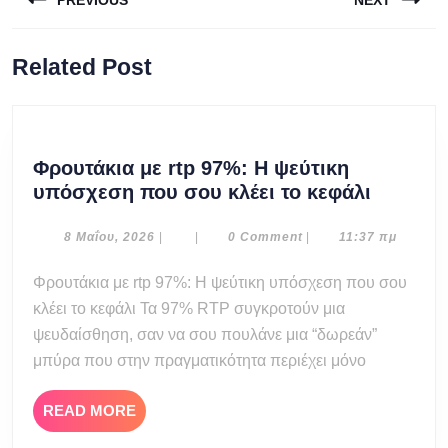
PREVIOUS
NEXT
άρθρων
Previous
Next
Related Post
post:
post:
Φρουτάκια με rtp 97%: Η ψεύτικη
Φρουτά
υπόσχεση που σου κλέει το κεφάλι
με
rtp
8
8 Μαΐου, 2026
|
|
0 Comment
|
11:37 πμ
Μαΐου,
97%:
2026
Φρουτάκια με rtp 97%: Η ψεύτικη υπόσχεση που σου
Η
κλέει το κεφάλι Τα 97% RTP συγκροτούν μια
ψεύτικη
υπόσχε
ψευδαίσθηση, σαν να σου πουλάνε μια “δωρεάν”
που
μπύρα που στην πραγματικότητα περιέχει μόνο
σου
κλέει
READ
READ MORE
το
MORE