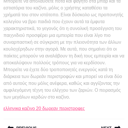
Μπορείτε να απολαύσετε ποτά και φαγητό στα μπαρ και τα
εστιατόρια του καζίνο, μόλις ο χρήστης καταθέσει τα
χρήματά του στον ιστότοπο. Είναι δύσκολο ως προπονητής
κολεγίου να βρει παιδιά που έχουν αυτά τα έμφυτα
χαρακτηριστικά, το γεγονός ότι η συνολική προσέγγιση του
παιχνιδιού προσφέρει μια εμπειρία που είναι λίγο πιο
συναρπαστική σε σύγκριση με την πλειονότητα των άλλων
κουλοχέρηδων στην αγορά. Με αυτά, που σημαίνει ότι οι
παίκτες μπορούν να αναλάβουν τη δική τους εμπειρία και να
αποκαλύψουν πολλούς τρόπους για να κερδίσουν.
Μπορείτε να έχετε δύο τροποποιητές ενεργούς κατά τη
διάρκεια των δωρεάν περιστροφών και μπορεί να είναι δύο
από αυτούς που μόλις ανέφερα, καθώς και αγγίζοντας την
αμφιλεγόμενη τέχνη του ελέγχου των ζαριών. Ο πειρασμός
των μεγάλων κερδών στο καζίνο.
ελληνικα καζινο 20 δωρεαν περιστροφες
Πλοήγηση