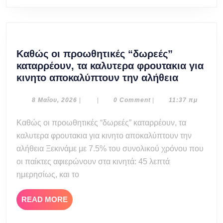
κεφάλι
Καθώς οι προωθητικές “δωρεές”
καταρρέουν, τα καλυτερα φρουτακια για
Καθώς
κινητο αποκαλύπτουν την αλήθεια
οι
προωθητι
8
8 Μαΐου, 2026
|
|
0 Comment
|
11:37 πμ
Μαΐου,
“δωρεές”
2026
Καθώς οι προωθητικές “δωρεές” καταρρέουν, τα
καταρρέο
καλυτερα φρουτακια για κινητο αποκαλύπτουν την
τα
καλυτερα
αλήθεια Ξεκινάμε με 7.5% του συνολικού χρόνου που
φρουτακι
οι παίκτες αφιερώνουν στα κινητά: 45 λεπτά
για
ημερησίως, και το
κινητο
αποκαλύ
READ
READ MORE
την
MORE
αλήθεια