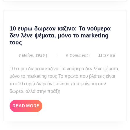
10 ευρω δωρεαν καζινο: Τα νούμερα
δεν λένε ψέματα, μόνο το marketing
10
τους
ευρω
δωρεαν
8
8 Μαΐου, 2026
|
|
0 Comment
|
11:37 πμ
Μαΐου,
καζινο:
2026
10 ευρω δωρεαν καζινο: Τα νούμερα δεν λένε ψέματα,
Τα
μόνο το marketing τους Το πρώτο που βλέπεις είναι
νούμερα
δεν
το «10 ευρώ δωρεάν casino» που φαίνεται σαν
λένε
δωρεά, αλλά στην πράξη
ψέματα,
μόνο
READ
READ MORE
το
MORE
marketing
τους