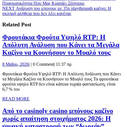
post:
Πραγματικότητα Που Μας Κρατάει Ξύπνιους
άρθρων
Next
NEXT
Ανάλυση του μπονους με 35x playthrough καζινο: Η
post:
σκληρή αλήθεια που δεν λέει κανένας
Related Post
Φρουτάκια Φρούτα Υψηλό RTP: Η
Απόλυτη Ανάλυση που Κάνει τα Μεγάλα
Φρου
Καζίνο να Κουνήσουν το Μυαλό τους
Φρού
8
8 Μαΐου, 2026
|
|
0 Comment
|
11:37 πμ
Υψηλ
Μαΐου,
RTP:
Φρουτάκια Φρούτα Υψηλό RTP: Η Απόλυτη Ανάλυση που Κάνει
2026
τα Μεγάλα Καζίνο να Κουνήσουν το Μυαλό τους Τα φρουτάκια
Η
φρούτα υψηλο RTP δεν είναι κάποια τυχαία φαντασίωση, είναι
Απόλ
6,7 % του
Ανάλ
READ
READ MORE
MORE
που
Από το casinoly casino μπόνους καζίνο
Κάνε
χωρίς απαίτηση στοιχήματος 2026: Η
τα
ψυχική καταστροφή των “δωρεάν”