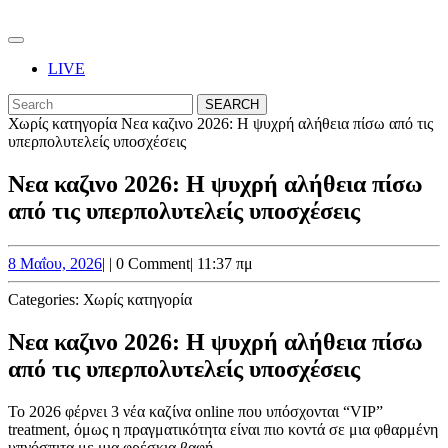
Skip
to
Open
content
Button
Skip
LIVE
to
CLOSE
Search
content
BUTTON
for:
Χωρίς κατηγορία
Νεα καζινο 2026: Η ψυχρή αλήθεια πίσω από τις
υπερπολυτελείς υποσχέσεις
Νεα καζινο 2026: Η ψυχρή αλήθεια πίσω
από τις υπερπολυτελείς υποσχέσεις
8
8 Μαΐου, 2026
|
|
0 Comment
|
11:37 πμ
Μαΐου,
2026
Categories:
Χωρίς κατηγορία
Νεα καζινο 2026: Η ψυχρή αλήθεια πίσω
από τις υπερπολυτελείς υποσχέσεις
Το 2026 φέρνει 3 νέα καζίνα online που υπόσχονται “VIP”
treatment, όμως η πραγματικότητα είναι πιο κοντά σε μια φθαρμένη
υπνόσπιτα με μια φρέσκια βαφή.