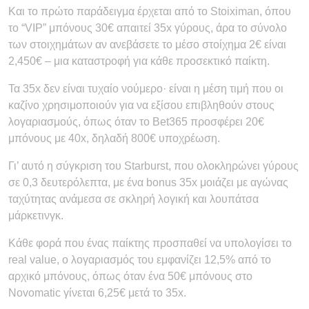
Και το πρώτο παράδειγμα έρχεται από το Stoiximan, όπου
το “VIP” μπόνους 30€ απαιτεί 35x γύρους, άρα το σύνολο
των στοιχημάτων αν ανεβάσετε το μέσο στοίχημα 2€ είναι
2,450€ – μια καταστροφή για κάθε προσεκτικό παίκτη.
Τα 35x δεν είναι τυχαίο νούμερο· είναι η μέση τιμή που οι
καζίνο χρησιμοποιούν για να εξίσου επιβληθούν στους
λογαριασμούς, όπως όταν το Bet365 προσφέρει 20€
μπόνους με 40x, δηλαδή 800€ υποχρέωση.
Γι’ αυτό η σύγκριση του Starburst, που ολοκληρώνει γύρους
σε 0,3 δευτερόλεπτα, με ένα bonus 35x μοιάζει με αγώνας
ταχύτητας ανάμεσα σε σκληρή λογική και λουπάτσα
μάρκετινγκ.
Κάθε φορά που ένας παίκτης προσπαθεί να υπολογίσει το
real value, ο λογαριασμός του εμφανίζει 12,5% από το
αρχικό μπόνους, όπως όταν ένα 50€ μπόνους στο
Novomatic γίνεται 6,25€ μετά το 35x.