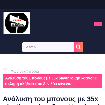
Skip
to
content
Skip
to
Ope
content
Butt
Search
for:
Χωρίς κατηγορία
Ανάλυση του μπονους με 35x playthrough καζινο: Η
σκληρή αλήθεια που δεν λέει κανένας
Ανάλυση του μπονους με 35x