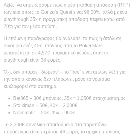
Αξίζει να σημειώσουμε πως η μέση καθαρή απόδοση (RTP)
των slot όπως το Gonzo’s Quest είναι 96,00%, αλλά με ένα
playthrough 35x η πραγματική απόδοση πέφτει κάτω από
70% για τον μέσο παίκτη.
Η επόμενη παράγραφος θα αναλύσει το πώς η ἀπόλυτη
σιγουριά ενός 40€ μπόνους από το PokerStars
μετατρέπεται σε 4,57€ πραγματικό κέρδος όταν το
playthrough είναι 38 φορές.
Όχι, δεν υπάρχει “δωρεάν” – το “free” είναι απλώς λέξη για
την οποία κανένας δεν πληρώνει, μόνο το νόμισμα
κυκλοφορεί στο σύστημα.
Bet365 – 30€ μπόνους, 35x = 1,050€ στοιχηματισμός
Stoiximan – 50€, 40x = 2,000€
Novomatic – 20€, 45x = 900€
Το 2,300€ συνολικό απαιτούμενο στο παραπάνω
παράδειγμα είναι περίπου 46 φορές το αρχικό μπόνους,