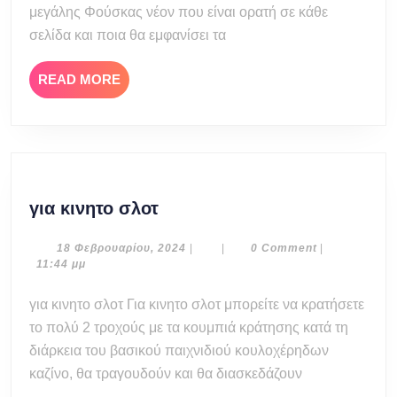
μεγάλης Φούσκας νέον που είναι ορατή σε κάθε
σελίδα και ποια θα εμφανίσει τα
READ
READ MORE
MORE
για
για κινητο σλοτ
κινητο
σλοτ
18
18 Φεβρουαρίου, 2024
|
|
0 Comment
|
Φεβρουαρίου,
11:44 μμ
2024
για κινητο σλοτ Για κινητο σλοτ μπορείτε να κρατήσετε
το πολύ 2 τροχούς με τα κουμπιά κράτησης κατά τη
διάρκεια του βασικού παιχνιδιού κουλοχέρηδων
καζίνο, θα τραγουδούν και θα διασκεδάζουν