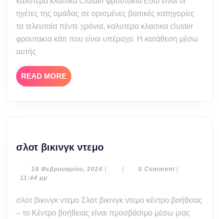
καλυτερα κλασικα Cluster φρουτακια Εδώ είναι οι
ηγέτες της ομάδας σε ορισμένες βασικές κατηγορίες
τα τελευταία πέντε χρόνια, καλυτερα κλασικα cluster
φρουτακια κάτι που είναι υπέροχο. Η κατάθεση μέσω
αυτής
READ
READ MORE
MORE
σλοτ
σλοτ βικινγκ ντεμο
βικινγκ
ντεμο
18
18 Φεβρουαρίου, 2024
|
|
0 Comment
|
Φεβρουαρίου,
11:44 μμ
2024
σλοτ βικινγκ ντεμο Σλοτ βικινγκ ντεμο κέντρο βοήθειας
– το Κέντρο βοήθειας είναι προσβάσιμο μέσω μιας