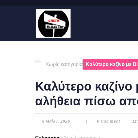
Skip
to
content
Skip
to
content
Χωρίς κατηγορία
Καλύτερο καζίνο με Bi
Καλύτερο καζίνο 
αλήθεια πίσω από
8
8 Μαΐου, 2026
|
|
0 Comment
|
11
Μαΐου,
2026
Categories:
Χωρίς κατηγορία