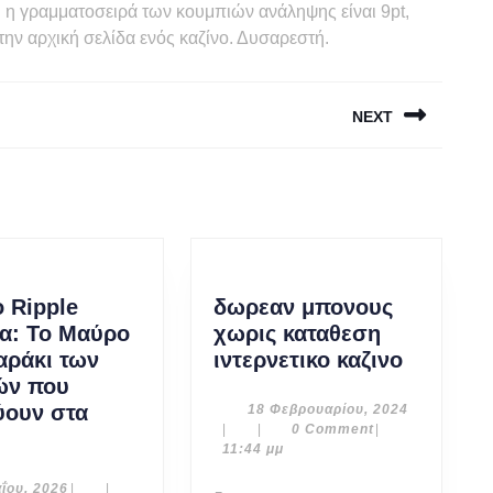
: η γραμματοσειρά των κουμπιών ανάληψης είναι 9pt,
 στην αρχική σελίδα ενός καζίνο. Δυσαρεστή.
NEXT
Next
post:
ο Ripple
δωρεαν μπονους
α: Το Μαύρο
χωρις καταθεση
δωρεαν
αράκι των
ιντερνετικο καζινο
μπονους
ών που
χωρις
ύουν στα
18
18 Φεβρουαρίου, 2024
Φεβρουαρίο
|
|
0 Comment
|
Καζίνο
καταθεσ
2024
11:44 μμ
Ripple
ιντερνετ
Ελλάδα:
καζινο
8
ΐου, 2026
|
|