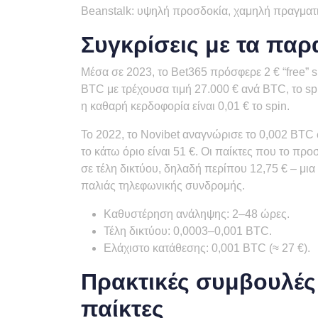
Beanstalk: υψηλή προσδοκία, χαμηλή πραγματι
Συγκρίσεις με τα παρ
Μέσα σε 2023, το Bet365 πρόσφερε 2 € “free” 
BTC με τρέχουσα τιμή 27.000 € ανά BTC, το spi
η καθαρή κερδοφορία είναι 0,01 € το spin.
Το 2022, το Novibet αναγνώρισε το 0,002 BTC 
το κάτω όριο είναι 51 €. Οι παίκτες που το 
σε τέλη δικτύου, δηλαδή περίπου 12,75 € – μι
παλιάς τηλεφωνικής συνδρομής.
Καθυστέρηση ανάληψης: 2–48 ώρες.
Τέλη δικτύου: 0,0003–0,001 BTC.
Ελάχιστο κατάθεσης: 0,001 BTC (≈ 27 €).
Πρακτικές συμβουλές 
παίκτες