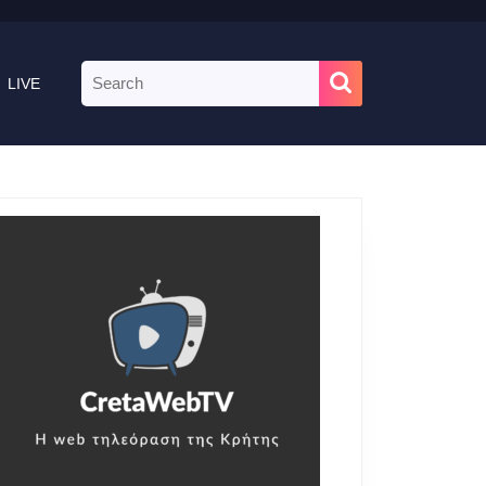
Search
LIVE
for: