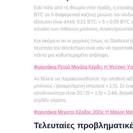
Εάν πάτε από τη θεωρία στην πράξη, η στρατη
BTC σε 5 διαφορετικά καζίνο) μειώνει τον κί
εξίσωση είναι απλή: 0,01 BTC × 5 = 0,05 BTC 
σύνολο των πιθανών μπόνους συγκεντρώνεται σ
Και ακόμα κι αν οι μηχανές όπως το Starburst
ταχύτητα του blockchain είναι σαν να προσπαθεί
πάντα μια καθυστερημένη ανάληψη.
Φρουτάκια Ρετρό Μεγάλα Κέρδη: Η Ψεύτικη Υπ
Αν θέλετε να παρακολουθήσετε την αληθινή αξ
μπόνους / (αναμενόμενη απώλεια × 1,5). Σε έν
αποδοτικότητα είναι 20 / (5 × 1,5) = 2,66, δη
σχεδόν αόρατη.
Φρουτάκια Μεγιστο Κέρδος 200x: Η Μαύρη Μα
Τελευταίες προβληματικέ