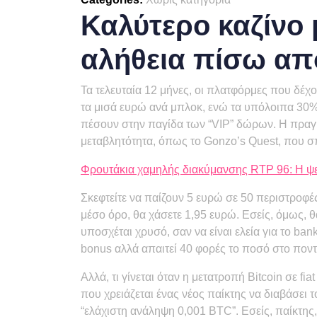
Καλύτερο καζίνο 
αλήθεια πίσω από
Τα τελευταία 12 μήνες, οι πλατφόρμες που δέχ
τα μισά ευρώ ανά μπλοκ, ενώ τα υπόλοιπα 30%
πέσουν στην παγίδα των “VIP” δώρων. Η πραγμα
μεταβλητότητα, όπως το Gonzo’s Quest, που σπ
Φρουτάκια χαμηλής διακύμανσης RTP 96: Η ψ
Σκεφτείτε να παίζουν 5 ευρώ σε 50 περιστροφές
μέσο όρο, θα χάσετε 1,95 ευρώ. Εσείς, όμως, θα 
υποσχέται χρυσό, σαν να είναι ελεία για το ban
bonus αλλά απαιτεί 40 φορές το ποσό στο πον
Αλλά, τι γίνεται όταν η μετατροπή Bitcoin σε f
που χρειάζεται ένας νέος παίκτης να διαβάσει τ
“ελάχιστη ανάληψη 0,001 BTC”. Εσείς, παίκτης