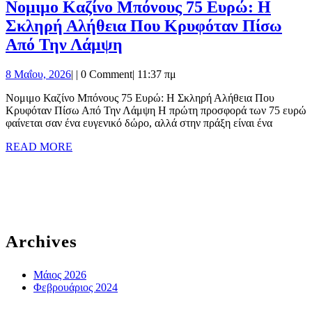
Νομιμο Καζίνο Μπόνους 75 Ευρώ: Η
Κατάστα
Σκληρή Αλήθεια Που Κρυφόταν Πίσω
Πίσω
Νομιμο
Από Την Λάμψη
από
Καζίνο
τις
8
8 Μαΐου, 2026
|
|
0 Comment
|
11:37 πμ
Μπόνους
Λάσπες
Μαΐου,
75
Νομιμο Καζίνο Μπόνους 75 Ευρώ: Η Σκληρή Αλήθεια Που
2026
Προσφορ
Κρυφόταν Πίσω Από Την Λάμψη Η πρώτη προσφορά των 75 ευρώ
Ευρώ:
φαίνεται σαν ένα ευγενικό δώρο, αλλά στην πράξη είναι ένα
Η
READ
READ MORE
Σκληρή
MORE
Αλήθεια
Που
Κρυφόταν
Πίσω
Archives
Από
Την
Μάιος 2026
Λάμψη
Φεβρουάριος 2024