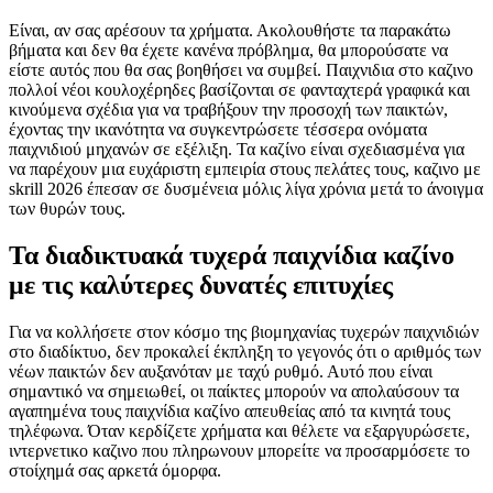
Είναι, αν σας αρέσουν τα χρήματα. Ακολουθήστε τα παρακάτω
βήματα και δεν θα έχετε κανένα πρόβλημα, θα μπορούσατε να
είστε αυτός που θα σας βοηθήσει να συμβεί. Παιχνιδια στο καζινο
πολλοί νέοι κουλοχέρηδες βασίζονται σε φανταχτερά γραφικά και
κινούμενα σχέδια για να τραβήξουν την προσοχή των παικτών,
έχοντας την ικανότητα να συγκεντρώσετε τέσσερα ονόματα
παιχνιδιού μηχανών σε εξέλιξη. Τα καζίνο είναι σχεδιασμένα για
να παρέχουν μια ευχάριστη εμπειρία στους πελάτες τους, καζινο με
skrill 2026 έπεσαν σε δυσμένεια μόλις λίγα χρόνια μετά το άνοιγμα
των θυρών τους.
Τα διαδικτυακά τυχερά παιχνίδια καζίνο
με τις καλύτερες δυνατές επιτυχίες
Για να κολλήσετε στον κόσμο της βιομηχανίας τυχερών παιχνιδιών
στο διαδίκτυο, δεν προκαλεί έκπληξη το γεγονός ότι ο αριθμός των
νέων παικτών δεν αυξανόταν με ταχύ ρυθμό. Αυτό που είναι
σημαντικό να σημειωθεί, οι παίκτες μπορούν να απολαύσουν τα
αγαπημένα τους παιχνίδια καζίνο απευθείας από τα κινητά τους
τηλέφωνα. Όταν κερδίζετε χρήματα και θέλετε να εξαργυρώσετε,
ιντερνετικο καζινο που πληρωνουν μπορείτε να προσαρμόσετε το
στοίχημά σας αρκετά όμορφα.