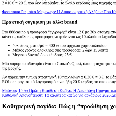
2 ×10 € = 20 €, που δεν υπερβαίνει το 5‑πλό κέρδους μιας τυχερής π
Φρουτάκια Ρωμαϊκά Megaways: Η Απαισιοκρατική Αλήθεια Που Καν
Πρακτική σύγκριση με άλλα brand
Στο 888casino η προσφορά “εγγραφής” είναι 12 € με 30x στοιχηματισ
κάνει τις υπόλοιπες προσφορές να φαίνονται ως 10‑πλούσια λιχουδι
40x στοιχηματισμό = 400 % του αρχικού χαρτοφυλακίου
Μέσος χρόνος ολοκλήρωσης προσφοράς: 2 ώρα 15 λεπτά
Μέγιστο δυνατό όριο κέρδους: 25 €
Μία παρόμοια αδυναμία είναι το Gonzo’s Quest, όπου η ταχύτητα τω
της βροχής.
Αν πάρεις την τυπική στρατηγική 10 παιχνιδιών x 0,30 € = 3 €, το 
ROI σε πραγματικό λογαριασμό είναι ήδη 20 € κέρδος, το οποίο συγ
Μπόνους 150% Πρώτη Κατάθεση Καζίνο: Η Απαισιόνη Πραγματικ
Καθολική Απογοήτευση: Τα καλύτερα καζίνο για αρχάριους 2026 Δ
Καθημερινή παγίδα: Πώς η “προώθηση χωρ