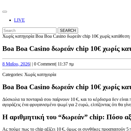
Skip
to
Open
content
Button
Skip
LIVE
to
CLOSE
Search
content
BUTTON
for:
Χωρίς κατηγορία
Boa Boa Casino δωρεάν chip 10€ χωρίς κατάθεση 
Boa Boa Casino δωρεάν chip 10€ χωρίς κα
8
8 Μαΐου, 2026
|
|
0 Comment
|
11:37 πμ
Μαΐου,
2026
Categories:
Χωρίς κατηγορία
Boa Boa Casino δωρεάν chip 10€ χωρίς κα
Δύσκολα τα πονταριά σου παίρνουν 10 €, και το κέρδισμα δεν είναι
αγοράζεις ένα φρυγανισμένο ψωμί για 2 ευρώ, ελπίζοντας ότι θα γίνε
Η αριθμητική του “δωρεάν” chip: Πόσο αξ
Ας πούμε πως το chip αξίζει 10 €, όμως οι συνθήκες προαπαιτούν 5 π