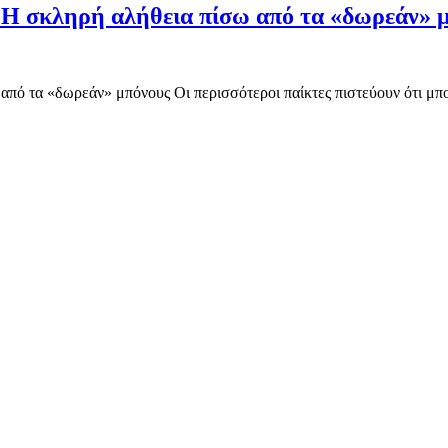
: Η σκληρή αλήθεια πίσω από τα «δωρεάν» 
από τα «δωρεάν» μπόνους Οι περισσότεροι παίκτες πιστεύουν ότι μπορ