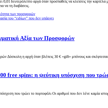
γει 0,01 δευτερόλεπτο αργά όταν προσπαθείς να κλείσεις την καρτέλα 
ια να τη διαβάσεις.
ικότητα των προσφορών
ασία του “ειδίων” που δεν υπάρχει
Φτωχά
γματική Αξία των Προσφορών
Φρουτάκια
Τύχη
με
ν Δύσκολη η αρχή όταν βλέπεις 30 € «gift» μπόνους και σκέφτεσαι ό
Λεφτά:
Η
00 free spins: η ψεύτικη υπόσχεση που τρώ
Πραγματική
Αξία
των
 υπόσχεση που τρώει το πορτοφόλι Οι αριθμοί που δεν λένε καμία ιστο
Προσφορών