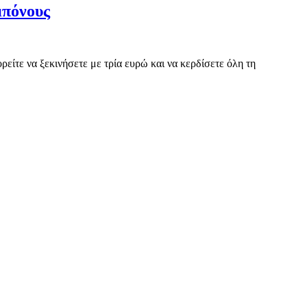
Νόμιμα
μπόνους
200
καζίνο
free
ελάχιστη
spins:
κατάθεση
είτε να ξεκινήσετε με τρία ευρώ και να κερδίσετε όλη τη
η
3
ψεύτικη
ευρώ:
υπόσχεση
Η
που
σκληρή
τρώει
αλήθεια
το
πίσω
πορτοφόλι
από
τα
«δωρεάν»
μπόνους