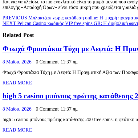
Και για να κλείσω, το πιο ενοχλητικό είναι το μικρό μενού που ανοί
επιλογής «Αποδοχή Όρων» είναι τόσο μικρή που χρειάζεται γυαλιά γ
Πλοήγηση
Previous
PREVIOUS
Μπλακτζακ χωρίς κατάθεση online: Η ψυχρή πραγματ
Next
post:
NEXT
Pelican Casino κωδικός VIP free spins GR: Η διαβολική φαντ
άρθρων
post:
Related Post
Φτωχά Φρουτάκια Τύχη με Λεφτά: Η Πρα
8
8 Μαΐου, 2026
|
|
0 Comment
|
11:37 πμ
Μαΐου,
Φτωχά Φρουτάκια Τύχη με Λεφτά: Η Πραγματική Αξία των Προσφορώ
2026
READ
READ MORE
MORE
high 5 casino μπόνους πρώτης κατάθεσης 2
8
8 Μαΐου, 2026
|
|
0 Comment
|
11:37 πμ
Μαΐου,
high 5 casino μπόνους πρώτης κατάθεσης 200 free spins: η ψεύτικη
2026
READ
READ MORE
MORE