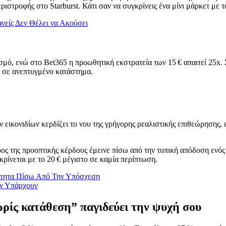
εριστροφής στο Starburst. Κάτι σαν να συγκρίνεις ένα μίνι μάρκετ με
είς Δεν Θέλει να Ακούσει
μό, ενώ στο Bet365 η προωθητική εκστρατεία των 15 € απαιτεί 25x. Σ
ά σε ανεπτυγμένο κατάστημα.
ν εικονιδίων κερδίζει το νου της γρήγορης ρεαλιστικής επιθεώρησης
βάρος της προοπτικής κέρδους έμεινε πίσω από την τυπική απόδοση ενό
κρίνεται με το 20 € μέγιστο σε καμία περίπτωση.
ότητα Πίσω Από Την Υπόσχεση
εν Υπάρχουν
ίς κατάθεση” παγιδεύει την ψυχή σου