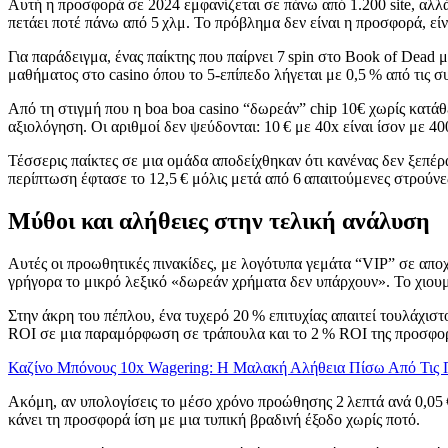
Αυτή η προσφορά σε 2024 εμφανίζεται σε πάνω από 1.200 site, αλλ
πετάει ποτέ πάνω από 5 χλμ. Το πρόβλημα δεν είναι η προσφορά, εί
Για παράδειγμα, ένας παίκτης που παίρνει 7 spin στο Book of Dead μ
μαθήματος στο casino όπου το 5‑επίπεδο λήγεται με 0,5 % από τις σ
Από τη στιγμή που η boa boa casino “δωρεάν” chip 10€ χωρίς κατά
αξιολόγηση. Οι αριθμοί δεν ψεύδονται: 10 € με 40x είναι ίσον με 4
Τέσσερις παίκτες σε μια ομάδα αποδείχθηκαν ότι κανένας δεν ξεπέρ
περίπτωση έφτασε το 12,5 € μόλις μετά από 6 απαιτούμενες στρούνες,
Μύθοι και αλήθειες στην τελική ανάλυση
Αυτές οι προωθητικές πινακίδες, με λογότυπα γεμάτα “VIP” σε αποχ
γρήγορα το μικρό λεξικό «δωρεάν χρήματα δεν υπάρχουν». Το χιουμο
Στην άκρη του πέπλου, ένα τυχερό 20 % επιτυχίας απαιτεί τουλάχιστ
ROI σε μια παραμόρφωση σε τράπουλα και το 2 % ROI της προσφοράς 
Καζίνο Μπόνους 10x Wagering: Η Μαλακή Αλήθεια Πίσω Από Τις
Ακόμη, αν υπολογίσεις το μέσο χρόνο προώθησης 2 λεπτά ανά 0,05 € 
κάνει τη προσφορά ίση με μια τυπική βραδινή έξοδο χωρίς ποτό.