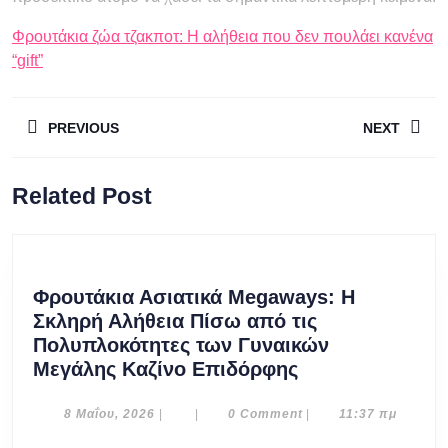
Φρουτάκια ζώα τζακποτ: Η αλήθεια που δεν πουλάει κανένα
“gift”
Πλοήγηση
PREVIOUS
NEXT
άρθρων
Previous
Next
Related Post
post:
post:
Φρουτάκια Ασιατικά Megaways: Η
Σκληρή Αλήθεια Πίσω από τις
Πολυπλοκότητες των Γυναικών
Φρουτάκια
Μεγάλης Καζίνο Επιδόρφης
Ασιατικά
Megaways:
8
8 Μαΐου, 2026
|
|
0 Comment
|
11:37 πμ
Μαΐου,
Η