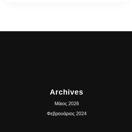
Archives
Μάιος 2026
Φεβρουάριος 2024