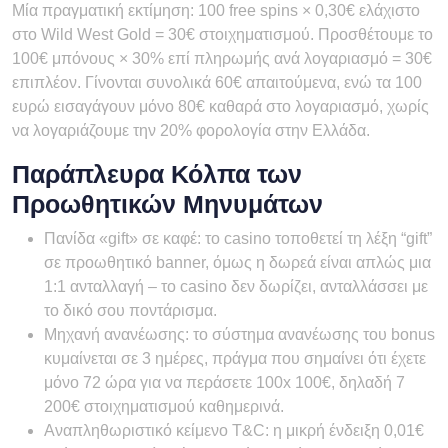
Μία πραγματική εκτίμηση: 100 free spins × 0,30€ ελάχιστο
στο Wild West Gold = 30€ στοιχηματισμού. Προσθέτουμε το
100€ μπόνους × 30% επί πληρωμής ανά λογαριασμό = 30€
επιπλέον. Γίνονται συνολικά 60€ απαιτούμενα, ενώ τα 100
ευρώ εισαγάγουν μόνο 80€ καθαρά στο λογαριασμό, χωρίς
να λογαριάζουμε την 20% φορολογία στην Ελλάδα.
Παράπλευρα Κόλπα των
Προωθητικών Μηνυμάτων
Πανίδα «gift» σε καφέ: το casino τοποθετεί τη λέξη “gift”
σε προωθητικό banner, όμως η δωρεά είναι απλώς μια
1:1 ανταλλαγή – το casino δεν δωρίζει, ανταλλάσσει με
το δικό σου ποντάρισμα.
Μηχανή ανανέωσης: το σύστημα ανανέωσης του bonus
κυμαίνεται σε 3 ημέρες, πράγμα που σημαίνει ότι έχετε
μόνο 72 ώρα για να περάσετε 100x 100€, δηλαδή 7
200€ στοιχηματισμού καθημερινά.
Αναπληθωριστικό κείμενο T&C: η μικρή ένδειξη 0,01€