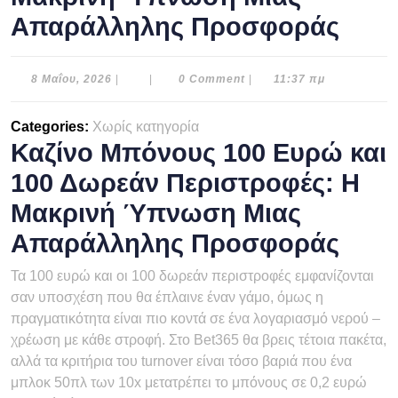
Απαράλληλης Προσφοράς
8
8 Μαΐου, 2026
|
|
0 Comment
|
11:37 πμ
Μαΐου,
2026
Categories:
Χωρίς κατηγορία
Καζίνο Μπόνους 100 Ευρώ και
100 Δωρεάν Περιστροφές: Η
Μακρινή Ύπνωση Μιας
Απαράλληλης Προσφοράς
Τα 100 ευρώ και οι 100 δωρεάν περιστροφές εμφανίζονται
σαν υποσχέση που θα έπλαινε έναν γάμο, όμως η
πραγματικότητα είναι πιο κοντά σε ένα λογαριασμό νερού –
χρέωση με κάθε στροφή. Στο Bet365 θα βρεις τέτοια πακέτα,
αλλά τα κριτήρια του turnover είναι τόσο βαριά που ένα
μπλοκ 50πλ των 10x μετατρέπει το μπόνους σε 0,2 ευρώ