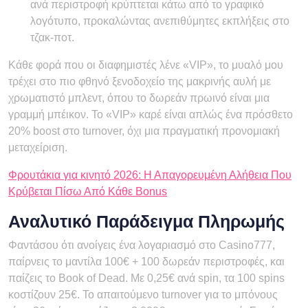
ανά περιστροφή κρύπτεται κάτω από το γραφικό
λογότυπο, προκαλώντας ανεπιθύμητες εκπλήξεις στο
τζακ-ποτ.
Κάθε φορά που οι διαφημιστές λένε «VIP», το μυαλό μου
τρέχει στο πιο φθηνό ξενοδοχείο της μακρινής αυλή με
χρωματιστό μπλεντ, όπου το δωρεάν πρωινό είναι μια
γραμμή μπέικον. Το «VIP» καρέ είναι απλώς ένα πρόσθετο
20% boost στο turnover, όχι μια πραγματική προνομιακή
μεταχείριση.
Φρουτάκια για κινητό 2026: Η Απαγορευμένη Αλήθεια Που
Κρύβεται Πίσω Από Κάθε Bonus
Αναλυτικό Παράδειγμα Πληρωμής
Φαντάσου ότι ανοίγεις ένα λογαριασμό στο Casino777,
παίρνεις το μαντίλα 100€ + 100 δωρεάν περιστροφές, και
παίζεις το Book of Dead. Με 0,25€ ανά spin, τα 100 spins
κοστίζουν 25€. Το απαιτούμενο turnover για το μπόνους