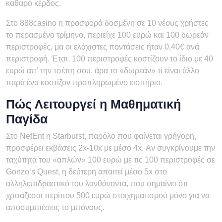
καθαρό κέρδος.
Στο 888casino η προσφορά δοσμένη σε 10 νέους χρήστες
το περασμένο τρίμηνο, περιείχε 100 ευρώ και 100 δωρεάν
περιστροφές, μα οι ελάχιστες ποντάσεις ήταν 0,40€ ανά
περιστροφή. Έτσι, 100 περιστροφές κοστίζουν το ίδιο με 40
ευρώ απ’ την τσέπη σου, άρα το «δωρεάν» τί είναι άλλο
παρά ένα κοστίζον προπληρωμένο εισιτήριο.
Πώς Λειτουργεί η Μαθηματική
Παγίδα
Στο NetEnt η Starburst, παρόλο που φαίνεται γρήγορη,
προσφέρει εκβάσεις 2x-10x με μέσο 4x. Αν συγκρίνουμε την
ταχύτητα του «απλών» 100 ευρώ με τις 100 περιστροφές σε
Gonzo’s Quest, η δεύτερη απαιτεί μέσο 5x στο
αλληλεπιδραστικό του λανθάνοντα, που σημαίνει ότι
χρειάζεσαι περίπου 500 ευρώ στοιχηματισμού μόνο για να
αποσυμπιέσεις το μπόνους.