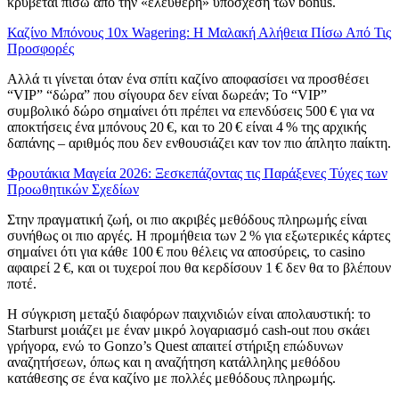
κρύβεται πίσω από την «ελεύθερη» υπόσχεση των bonus.
Καζίνο Μπόνους 10x Wagering: Η Μαλακή Αλήθεια Πίσω Από Τις
Προσφορές
Αλλά τι γίνεται όταν ένα σπίτι καζίνο αποφασίσει να προσθέσει
“VIP” “δώρα” που σίγουρα δεν είναι δωρεάν; Το “VIP”
συμβολικό δώρο σημαίνει ότι πρέπει να επενδύσεις 500 € για να
αποκτήσεις ένα μπόνους 20 €, και το 20 € είναι 4 % της αρχικής
δαπάνης – αριθμός που δεν ενθουσιάζει καν τον πιο άπλητο παίκτη.
Φρουτάκια Μαγεία 2026: Ξεσκεπάζοντας τις Παράξενες Τύχες των
Προωθητικών Σχεδίων
Στην πραγματική ζωή, οι πιο ακριβές μεθόδους πληρωμής είναι
συνήθως οι πιο αργές. Η προμήθεια των 2 % για εξωτερικές κάρτες
σημαίνει ότι για κάθε 100 € που θέλεις να αποσύρεις, το casino
αφαιρεί 2 €, και οι τυχεροί που θα κερδίσουν 1 € δεν θα το βλέπουν
ποτέ.
Η σύγκριση μεταξύ διαφόρων παιχνιδιών είναι απολαυστική: το
Starburst μοιάζει με έναν μικρό λογαριασμό cash‑out που σκάει
γρήγορα, ενώ το Gonzo’s Quest απαιτεί στήριξη επώδυνων
αναζητήσεων, όπως και η αναζήτηση κατάλληλης μεθόδου
κατάθεσης σε ένα καζίνο με πολλές μεθόδους πληρωμής.