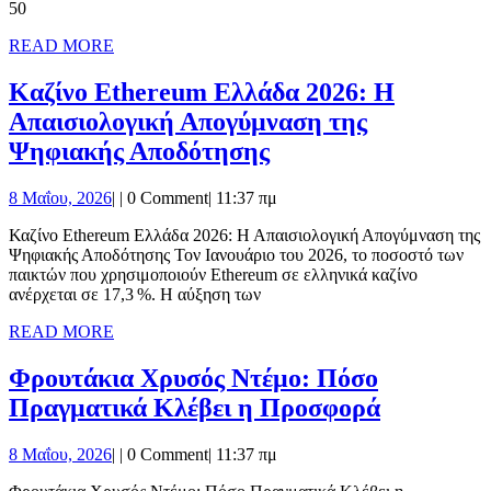
ευρω
50
+
READ
READ MORE
MORE
50
Καζίνο Ethereum Ελλάδα 2026: Η
free
Απαισιολογική Απογύμναση της
spins
Καζίνο
Ψηφιακής Αποδότησης
καζινο:
Ethereum
Η
8
8 Μαΐου, 2026
|
|
0 Comment
|
11:37 πμ
Ελλάδα
πραγματι
Μαΐου,
2026:
Καζίνο Ethereum Ελλάδα 2026: Η Απαισιολογική Απογύμναση της
2026
τιμή
Ψηφιακής Αποδότησης Τον Ιανουάριο του 2026, το ποσοστό των
Η
της
παικτών που χρησιμοποιούν Ethereum σε ελληνικά καζίνο
Απαισιολογική
ανέρχεται σε 17,3 %. Η αύξηση των
προσφορά
Απογύμναση
READ
READ MORE
MORE
της
Φρουτάκια Χρυσός Ντέμο: Πόσο
Ψηφιακής
Φρουτάκι
Πραγματικά Κλέβει η Προσφορά
Αποδότησης
Χρυσός
8
8 Μαΐου, 2026
|
|
0 Comment
|
11:37 πμ
Ντέμο:
Μαΐου,