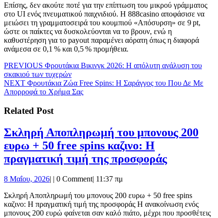
Επίσης, δεν ακούτε ποτέ για την επίπτωση του μικρού γράμματος
στο UI ενός πνευματικού παιχνιδιού. Η 888casino αποφάσισε να
μειώσει τη γραμματοσειρά του κουμπιού «Απόσυρση» σε 9 pt,
ώστε οι παίκτες να δυσκολεύονται να το βρουν, ενώ η
καθυστέρηση για το payout παραμένει αόρατη όπως η διαφορά
ανάμεσα σε 0,1 % και 0,5 % προμήθεια.
Πλοήγηση
Previous
PREVIOUS
Φρουτάκια Βικινγκ 2026: Η απόλυτη ανάλυση του
post:
σκακιού των τυχερών
άρθρων
Next
NEXT
Φρουτάκια Ζώα Free Spins: Η Σαράγγος του Που Δε Με
post:
Απορροφά το Χρήμα Σας
Related Post
Σκληρή Αποπληρωμή του μπονους 200
ευρω + 50 free spins καζινο: Η
Σκληρή
πραγματική τιμή της προσφοράς
Αποπληρ
8
8 Μαΐου, 2026
|
|
0 Comment
|
11:37 πμ
του
Μαΐου,
μπονους
Σκληρή Αποπληρωμή του μπονους 200 ευρω + 50 free spins
2026
καζινο: Η πραγματική τιμή της προσφοράς Η ανακοίνωση ενός
200
μπονους 200 ευρώ φαίνεται σαν καλό πιάτο, μέχρι που προσθέτεις