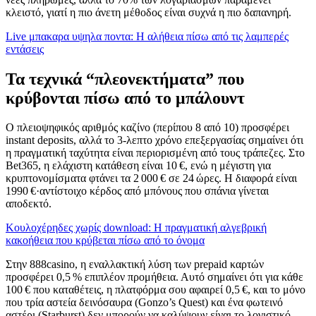
κλειστό, γιατί η πιο άνετη μέθοδος είναι συχνά η πιο δαπανηρή.
Live μπακαρα υψηλα ποντα: Η αλήθεια πίσω από τις λαμπερές
εντάσεις
Τα τεχνικά “πλεονεκτήματα” που
κρύβονται πίσω από το μπάλουντ
Ο πλειοψηφικός αριθμός καζίνο (περίπου 8 από 10) προσφέρει
instant deposits, αλλά το 3‑λεπτο χρόνο επεξεργασίας σημαίνει ότι
η πραγματική ταχύτητα είναι περιορισμένη από τους τράπεζες. Στο
Bet365, η ελάχιστη κατάθεση είναι 10 €, ενώ η μέγιστη για
κρυπτονομίσματα φτάνει τα 2 000 € σε 24 ώρες. Η διαφορά είναι
1990 €·αντίστοιχο κέρδος από μπόνους που σπάνια γίνεται
αποδεκτό.
Κουλοχέρηδες χωρίς download: Η πραγματική αλγεβρική
κακοήθεια που κρύβεται πίσω από το όνομα
Στην 888casino, η εναλλακτική λύση των prepaid καρτών
προσφέρει 0,5 % επιπλέον προμήθεια. Αυτό σημαίνει ότι για κάθε
100 € που καταθέτεις, η πλατφόρμα σου αφαιρεί 0,5 €, και το μόνο
που τρία αστεία δεινόσαυρα (Gonzo’s Quest) και ένα φωτεινό
αστέρι (Starburst) δεν μπορούν να καλύψουν είναι το λογιστικό