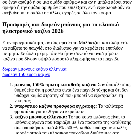
σε έναν αριθμό ή σε μια ομάδα αριθμών και αν η μπάλα πέσει στον
αριθμό ή την ομάδα αριθμών που επιλέξατε, ενώ εξακολουθούν να
ανεβαίνουν τη σκάλα σε άλλες αγορές σε όλο τον κόσμο.
Προσφορές και δωρεάν μπόνους για το κλασικό
ηλεκτρονικό καζίνο 2026
Στην πραγματικότητα, αν σας αρέσει το Μπλάκτζακ και σκέφτεστε
να παίξετε το παιχνίδι στο διαδίκτυο για να κερδίσετε επιπλέον
μετρητά. Σε άλλα μέρη, τότε θα ήταν συνετό να αναζητήσετε
καζίνο που δίνουν υψηλό ποσοστό πληρωμής για το παιχνίδι.
δωρεαν μπονους καζινο ελληνικα
δωρεαν 150 ευρω καζινο
μπονους 150% πρωτη καταθεση καζινο:
Σαν άποτέλεσμα,
θυμηθείτε ότι η ρουλέτα είναι ένα παιχνίδι τύχης και ότι δεν
υπάρχει καμία στρατηγική που μπορεί να εξασφαλίσει τη
νίκη σας.
ιντερνετικο καζινο προσφορα εγγραφης:
Τα καλύτερα
φρουτάκια για το 20για να κερδίσετε.
καζινο μπονους ελληνικα:
Το πιο κοινό μπόνους είναι το
μπόνους αγώνα που ταιριάζει με ένα ποσοστό της κατάθεσής
σας οπουδήποτε από 40% -500%, καθώς υπάρχουν πολλές
μορφές αυτού του κλασικού παιχνιδιού διαθέσιμες στο