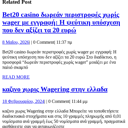
Related Post
Bet20 casino δωρεάν περιστροφές χωρίς
wager με εγγραφή: Η ψεύτικη υπόσχεση
Bet20
που δεν αξίζει τα 20 ευρώ
casino
8
8 Μαΐου, 2026
|
|
0 Comment
|
11:37 πμ
δωρεάν
Μαΐου,
περιστροφές
Bet20 casino δωρεάν περιστροφές χωρίς wager με εγγραφή: Η
2026
ψεύτικη υπόσχεση που δεν αξίζει τα 20 ευρώ Στο διαδίκτυο, η
χωρίς
προσφορά “δωρεάν περιστροφές χωρίς wager” μοιάζει με ένα
wager
παλιό σκαμπό
με
READ
READ MORE
MORE
εγγραφή:
καζινο
καζινο χωρις Wagering στην ελλαδα
Η
χωρις
ψεύτικη
18
18 Φεβρουαρίου, 2024
|
|
0 Comment
|
11:44 μμ
Wager
υπόσχεση
Φεβρουαρίου,
στην
καζινο χωρις Wagering στην ελλαδα Μπορείτε να τοποθετήσετε
2024
που
διαδικτυακά στοιχήματα και στις 10 γραμμές πληρωμής από 0,01
ελλαδα
δεν
νομίσματα ανά γραμμή έως 50 νομίσματα ανά γραμμή, πραγματικά
αισθάνεστε σαν να ανταγωνίζεστε