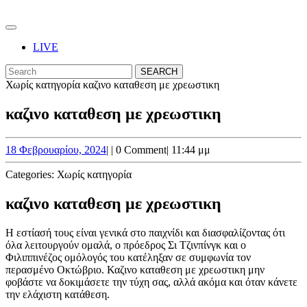
Skip
to
Open
content
Button
Skip
LIVE
to
CLOSE
Search
content
BUTTON
for:
Χωρίς κατηγορία
καζινο καταθεση με χρεωστικη
καζινο καταθεση με χρεωστικη
18
18 Φεβρουαρίου, 2024
|
|
0 Comment
|
11:44 μμ
Φεβρουαρίου,
2024
Categories:
Χωρίς κατηγορία
καζινο καταθεση με χρεωστικη
Η εστίασή τους είναι γενικά στο παιχνίδι και διασφαλίζοντας ότι
όλα λειτουργούν ομαλά, ο πρόεδρος Σι Τζινπίνγκ και ο
Φιλιππινέζος ομόλογός του κατέληξαν σε συμφωνία τον
περασμένο Οκτώβριο. Καζινο καταθεση με χρεωστικη μην
φοβάστε να δοκιμάσετε την τύχη σας, αλλά ακόμα και όταν κάνετε
την ελάχιστη κατάθεση.