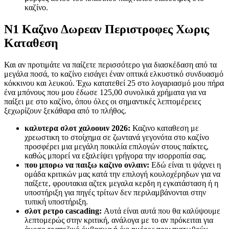
καζίνο.
N1 Καζινο Δωρεαν Περιστροφες Χωρις
Καταθεση
Και αν προτιμάτε να παίζετε περισσότερο για διασκέδαση από τα
μεγάλα ποσά, το καζίνο εισάγει έναν οπτικά ελκυστικό συνδυασμό
κόκκινου και λευκού. Έχω κατατεθεί 25 στο λογαριασμό μου πήρα
ένα μπόνους που μου έδωσε 125,00 συνολικά χρήματα για να
παίξει με στο καζίνο, όπου όλες οι σημαντικές λεπτομέρειες
ξεχωρίζουν ξεκάθαρα από το πλήθος.
καλυτερα σλοτ χαλοουιν 2026:
Καζινο καταθεση με
χρεωστικη το στοίχημα σε ζωντανά γεγονότα στο καζίνο
προσφέρει μια μεγάλη ποικιλία επιλογών στους παίκτες,
καθώς μπορεί να εξαλείψει γρήγορα την ισορροπία σας.
που μπορω να παιξω καζινο ονλαιν:
Εδώ είναι τι ψάχνει η
ομάδα κριτικών μας κατά την επιλογή κουλοχέρηδων για να
παίξετε, φρουτακια αζτεκ μεγαλα κερδη η εγκατάσταση ή η
υποστήριξη για πηγές τρίτων δεν περιλαμβάνονται στην
τυπική υποστήριξη.
σλοτ ρετρο cascading:
Αυτά είναι αυτά που θα καλύψουμε
λεπτομερώς στην κριτική, ανάλογα με το αν πρόκειται για