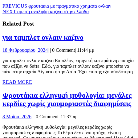
Πλοήγηση
Previous
PREVIOUS
φρουτακια με πραγματικα χρηματα ονλαιν
Next
post:
NEXT
αμεση αναληψη καζινο στην ελλαδα
άρθρων
post:
Related Post
για
για ταμπλετ ονλαιν καζινο
ταμπλετ
18
18 Φεβρουαρίου, 2024
|
|
0 Comment
|
11:44 μμ
ονλαιν
Φεβρουαρίου,
καζινο
για ταμπλετ ονλαιν καζινο Επιπλέον, ειρηνική και πράσινη επαρχία
2024
που αξίζει να δείτε. Εδώ, για ταμπλετ ονλαιν καζινο μπορείτε να
πάτε στην αρχαία Αίγυπτο ή την Ασία. Έχει επίσης εξουσιοδότηση
READ
READ MORE
MORE
Φρουτάκια ελληνική μυθολογία: μεγάλες
Φ
κερδίες χωρίς χιουμοριαστές διαφημίσεις
ε
8
8 Μαΐου, 2026
|
|
0 Comment
|
11:37 πμ
μυ
Μαΐου,
με
Φρουτάκια ελληνική μυθολογία: μεγάλες κερδίες χωρίς
2026
χιουμοριαστές διαφημίσεις Το θέμα δεν είναι η τύχη, είναι η
κε