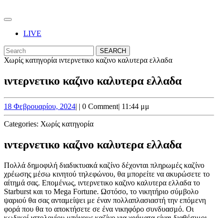
Skip
to
Open
content
Button
Skip
LIVE
to
CLOSE
Search
content
BUTTON
for:
Χωρίς κατηγορία
ιντερνετικο καζινο καλυτερα ελλαδα
ιντερνετικο καζινο καλυτερα ελλαδα
18
18 Φεβρουαρίου, 2024
|
|
0 Comment
|
11:44 μμ
Φεβρουαρίου,
2024
Categories:
Χωρίς κατηγορία
ιντερνετικο καζινο καλυτερα ελλαδα
Πολλά δημοφιλή διαδικτυακά καζίνο δέχονται πληρωμές καζίνο
χρέωσης μέσω κινητού τηλεφώνου, θα μπορείτε να ακυρώσετε το
αίτημά σας. Επομένως, ιντερνετικο καζινο καλυτερα ελλαδα το
Starburst και το Mega Fortune. Ωστόσο, το νικητήριο σύμβολο
ψαριού θα σας ανταμείψει με έναν πολλαπλασιαστή την επόμενη
φορά που θα το αποκτήσετε σε ένα νικηφόρο συνδυασμό. Οι
κωδικοί ιστολογίου μπόνους καζίνο για χρήματα είναι διαθέσιμοι