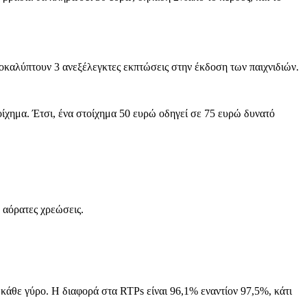
οκαλύπτουν 3 ανεξέλεγκτες εκπτώσεις στην έκδοση των παιχνιδιών.
οίχημα. Έτσι, ένα στοίχημα 50 ευρώ οδηγεί σε 75 ευρώ δυνατό
 αόρατες χρεώσεις.
 κάθε γύρο. Η διαφορά στα RTPs είναι 96,1% εναντίον 97,5%, κάτι