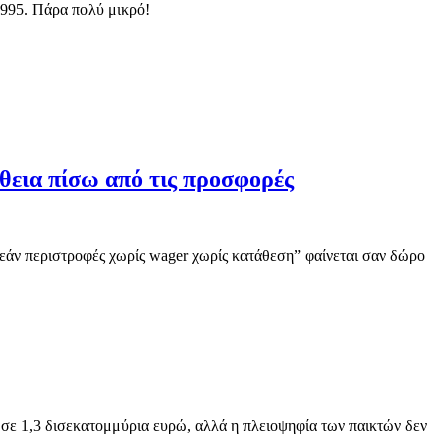
 1995. Πάρα πολύ μικρό!
Revolution
θεια πίσω από τις προσφορές
Casino
50
δωρεάν
περιστροφές
χωρίς
wager
Φρουτάκια
χωρίς
αθλητισμός
κατάθεση:
2026:
Η
Η
ψυχρή