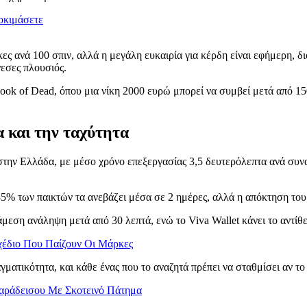
οκιμάσετε
κες ανά 100 σπιν, αλλά η μεγάλη ευκαιρία για κέρδη είναι εφήμερη, δι
νεσες πλουσιός.
ο Book of Dead, όπου μια νίκη 2000 ευρώ μπορεί να συμβεί μετά από
α και την ταχύτητα
 στην Ελλάδα, με μέσο χρόνο επεξεργασίας 3,5 δευτερόλεπτα ανά συ
85% των παικτών τα ανεβάζει μέσα σε 2 ημέρες, αλλά η απόκτηση το
άμεση ανάληψη μετά από 30 λεπτά, ενώ το Viva Wallet κάνει το αντίθ
 Σχέδιο Που Παίζουν Οι Μάρκες
αγματικότητα, και κάθε ένας που το αναζητά πρέπει να σταθμίσει αν τ
αράδεισου Με Σκοτεινό Πάτημα