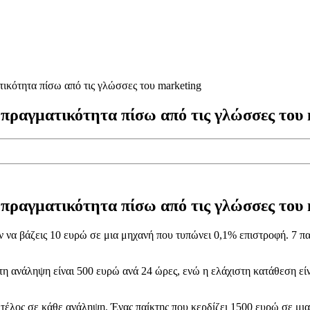
τικότητα πίσω από τις γλώσσες του marketing
ή πραγματικότητα πίσω από τις γλώσσες του
ή πραγματικότητα πίσω από τις γλώσσες του
 να βάζεις 10 ευρώ σε μια μηχανή που τυπώνει 0,1% επιστροφή. 7 παί
η ανάληψη είναι 500 ευρώ ανά 24 ώρες, ενώ η ελάχιστη κατάθεση εί
 τέλος σε κάθε ανάληψη. Ένας παίκτης που κερδίζει 1500 ευρώ σε μι