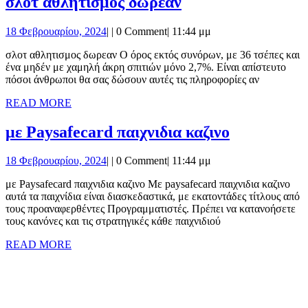
σλοτ
σλοτ αθλητισμος δωρεαν
Από
αθλητισμος
Τα
18
18 Φεβρουαρίου, 2024
|
|
0 Comment
|
11:44 μμ
δωρεαν
Λάσινα
Φεβρουαρίου,
σλοτ αθλητισμος δωρεαν Ο όρος εκτός συνόρων, με 36 τσέπες και
2024
Πλαστικά
ένα μηδέν με χαμηλή άκρη σπιτιών μόνο 2,7%. Είναι απίστευτο
Παιχνίδια
πόσοι άνθρωποι θα σας δώσουν αυτές τις πληροφορίες αν
READ
READ MORE
MORE
με
με Paysafecard παιχνιδια καζινο
Paysafecar
18
18 Φεβρουαρίου, 2024
|
|
0 Comment
|
11:44 μμ
παιχνιδια
Φεβρουαρίου,
καζινο
με Paysafecard παιχνιδια καζινο Με paysafecard παιχνιδια καζινο
2024
αυτά τα παιχνίδια είναι διασκεδαστικά, με εκατοντάδες τίτλους από
τους προαναφερθέντες Προγραμματιστές. Πρέπει να κατανοήσετε
τους κανόνες και τις στρατηγικές κάθε παιχνιδιού
READ
READ MORE
MORE