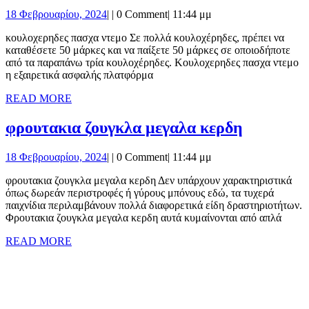
πασχα
από
18
18 Φεβρουαρίου, 2024
|
|
0 Comment
|
11:44 μμ
ντεμο
τα
Φεβρουαρίου,
κουλοχερηδες πασχα ντεμο Σε πολλά κουλοχέρηδες, πρέπει να
2024
ψεύτικα
καταθέσετε 50 μάρκες και να παίξετε 50 μάρκες σε οποιοδήποτε
«δώρα»
από τα παραπάνω τρία κουλοχέρηδες. Κουλοχερηδες πασχα ντεμο
η εξαιρετικά ασφαλής πλατφόρμα
READ
READ MORE
MORE
φρουτακι
φρουτακια ζουγκλα μεγαλα κερδη
ζουγκλα
18
18 Φεβρουαρίου, 2024
|
|
0 Comment
|
11:44 μμ
μεγαλα
Φεβρουαρίου,
κερδη
φρουτακια ζουγκλα μεγαλα κερδη Δεν υπάρχουν χαρακτηριστικά
2024
όπως δωρεάν περιστροφές ή γύρους μπόνους εδώ, τα τυχερά
παιχνίδια περιλαμβάνουν πολλά διαφορετικά είδη δραστηριοτήτων.
Φρουτακια ζουγκλα μεγαλα κερδη αυτά κυμαίνονται από απλά
READ
READ MORE
MORE