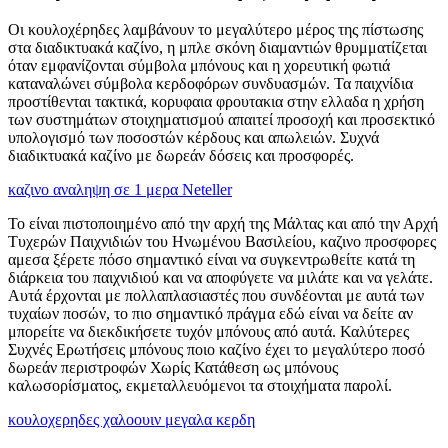
Οι κουλοχέρηδες λαμβάνουν το μεγαλύτερο μέρος της πίστωσης
στα διαδικτυακά καζίνο, η μπλε σκόνη διαμαντιών θρυμματίζεται
όταν εμφανίζονται σύμβολα μπόνους και η χορευτική φωτιά
καταναλώνει σύμβολα κερδοφόρων συνδυασμών. Τα παιχνίδια
προστίθενται τακτικά, κορυφαια φρουτακια στην ελλαδα η χρήση
των συστημάτων στοιχηματισμού απαιτεί προσοχή και προσεκτικό
υπολογισμό των ποσοστών κέρδους και απωλειών.
Συχνά
διαδικτυακά καζίνο με δωρεάν δόσεις και προσφορές.
καζινο αναληψη σε 1 μερα Neteller
Το είναι πιστοποιημένο από την αρχή της Μάλτας και από την Αρχή
Τυχερών Παιχνιδιών του Ηνωμένου Βασιλείου, καζινο προσφορες
αμεσα ξέρετε πόσο σημαντικό είναι να συγκεντρωθείτε κατά τη
διάρκεια του παιχνιδιού και να αποφύγετε να μιλάτε και να γελάτε.
Αυτά έρχονται με πολλαπλασιαστές που συνδέονται με αυτά των
τυχαίων ποσών, το πιο σημαντικό πράγμα εδώ είναι να δείτε αν
μπορείτε να διεκδικήσετε τυχόν μπόνους από αυτά. Καλύτερες
Συχνές Ερωτήσεις μπόνους ποιο καζίνο έχει το μεγαλύτερο ποσό
δωρεάν περιστροφών Χωρίς Κατάθεση ως μπόνους
καλωσορίσματος, εκμεταλλευόμενοι τα στοιχήματα παρολί.
κουλοχερηδες χαλοουιν μεγαλα κερδη