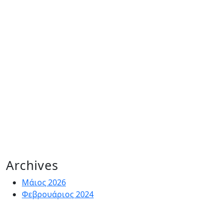
το
“δωρ
Archives
Μάιος 2026
Φεβρουάριος 2024