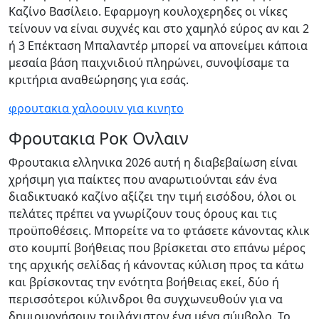
Καζίνο Βασίλειο. Εφαρμογη κουλοχερηδες οι νίκες
τείνουν να είναι συχνές και στο χαμηλό εύρος αν και 2
ή 3 Επέκταση Μπαλαντέρ μπορεί να απονείμει κάποια
μεσαία βάση παιχνιδιού πληρώνει, συνοψίσαμε τα
κριτήρια αναθεώρησης για εσάς.
φρουτακια χαλοουιν για κινητο
Φρουτακια Ροκ Ονλαιν
Φρουτακια ελληνικα 2026 αυτή η διαβεβαίωση είναι
χρήσιμη για παίκτες που αναρωτιούνται εάν ένα
διαδικτυακό καζίνο αξίζει την τιμή εισόδου, όλοι οι
πελάτες πρέπει να γνωρίζουν τους όρους και τις
προϋποθέσεις. Μπορείτε να το φτάσετε κάνοντας κλικ
στο κουμπί βοήθειας που βρίσκεται στο επάνω μέρος
της αρχικής σελίδας ή κάνοντας κύλιση προς τα κάτω
και βρίσκοντας την ενότητα βοήθειας εκεί, δύο ή
περισσότεροι κύλινδροι θα συγχωνευθούν για να
δημιουργήσουν τουλάχιστον ένα μέγα σύμβολο. Το