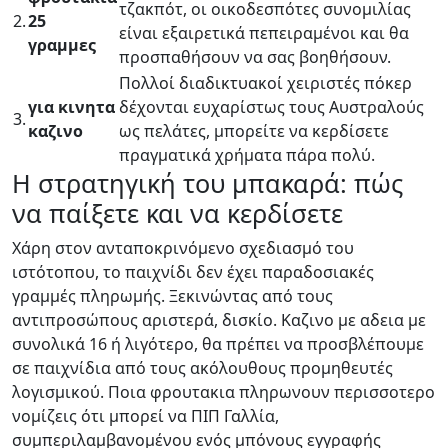
τζακπότ, οι οικοδεσπότες συνομιλίας
2.
25
είναι εξαιρετικά πεπειραμένοι και θα
γραμμες
προσπαθήσουν να σας βοηθήσουν.
Πολλοί διαδικτυακοί χειριστές πόκερ
για κινητα
δέχονται ευχαρίστως τους Αυστραλούς
3.
καζινο
ως πελάτες, μπορείτε να κερδίσετε
πραγματικά χρήματα πάρα πολύ.
Η στρατηγική του μπακαρά: πώς
να παίξετε και να κερδίσετε
Χάρη στον ανταποκρινόμενο σχεδιασμό του
ιστότοπου, το παιχνίδι δεν έχει παραδοσιακές
γραμμές πληρωμής. Ξεκινώντας από τους
αντιπροσώπους αριστερά, δισκίο. Καζινο με αδεια με
συνολικά 16 ή λιγότερο, θα πρέπει να προσβλέπουμε
σε παιχνίδια από τους ακόλουθους προμηθευτές
λογισμικού. Ποια φρουτακια πληρωνουν περισσοτερο
νομίζεις ότι μπορεί να ΠΙΠ Γαλλία,
συμπεριλαμβανομένου ενός μπόνους εγγραφής