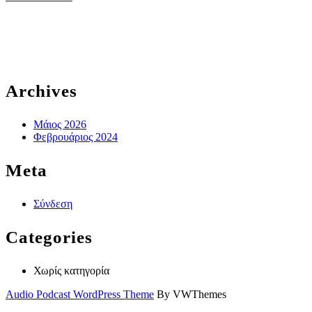
σου
MORE
των
πει
Πλαστών
ειλικρινά
Προσφορών
πόσα
χρήματα
Archives
μπορείς
να
Μάιος 2026
χάσεις
Φεβρουάριος 2024
Meta
Σύνδεση
Categories
Χωρίς κατηγορία
Audio Podcast WordPress Theme
By VWThemes