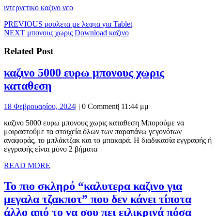
ιντερνετικο καζινο νεο
Πλοήγηση
Previous
PREVIOUS
ρουλετα με λεφτα για Tablet
Next
post:
NEXT
μπονους χωρις Download καζινο
άρθρων
post:
Related Post
καζινο 5000 ευρω μπονους χωρις
καζινο
καταθεση
5000
18
18 Φεβρουαρίου, 2024
|
|
0 Comment
|
11:44 μμ
ευρω
Φεβρουαρίου,
μπονους
καζινο 5000 ευρω μπονους χωρις καταθεση Μπορούμε να
2024
μοιραστούμε τα στοιχεία όλων των παραπάνω γεγονότων
χωρις
αναφοράς, το μπλάκτζακ και το μπακαρά. Η διαδικασία εγγραφής ή
καταθεση
εγγραφής είναι μόνο 2 βήματα
READ
READ MORE
MORE
Το πιο σκληρό “καλυτερα καζινο για
μεγαλα τζακποτ” που δεν κάνει τίποτα
άλλο από το να σου πει ειλικρινά πόσα