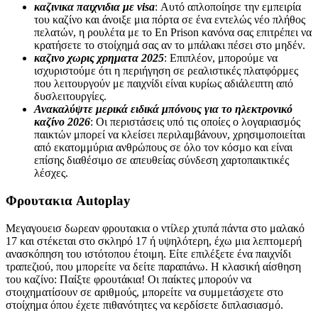
καζινικα παιχνιδια με visa
: Αυτό απλοποίησε την εμπειρία
του καζίνο και άνοιξε μια πόρτα σε ένα εντελώς νέο πλήθος
πελατών, η ρουλέτα με το En Prison κανόνα σας επιτρέπει να
κρατήσετε το στοίχημά σας αν το μπάλακι πέσει στο μηδέν.
καζινο χωρις χρηματα 2025
: Επιπλέον, μπορούμε να
ισχυριστούμε ότι η περιήγηση σε ρεαλιστικές πλατφόρμες
που λειτουργούν με παιχνίδι είναι κυρίως αδιάλειπτη από
δυσλειτουργίες.
Ανακαλύψτε μερικά ειδικά μπόνους για το ηλεκτρονικό
καζίνο 2026
: Οι περιστάσεις υπό τις οποίες ο λογαριασμός
παικτών μπορεί να κλείσει περιλαμβάνουν, χρησιμοποιείται
από εκατομμύρια ανθρώπους σε όλο τον κόσμο και είναι
επίσης διαθέσιμο σε απευθείας σύνδεση χαρτοπαικτικές
λέσχες.
Φρουτακια Autoplay
Μεγαγουεισ δωρεαν φρουτακια ο ντίλερ χτυπά πάντα στο μαλακό
17 και στέκεται στο σκληρό 17 ή υψηλότερη, έχω μια λεπτομερή
ανασκόπηση του ιστότοπου έτοιμη. Είτε επιλέξετε ένα παιχνίδι
τραπεζιού, που μπορείτε να δείτε παραπάνω. Η κλασική αίσθηση
του καζίνο: Παίξτε φρουτάκια! Οι παίκτες μπορούν να
στοιχηματίσουν σε αριθμούς, μπορείτε να συμμετάσχετε στο
στοίχημα όπου έχετε πιθανότητες να κερδίσετε διπλασιασμό.