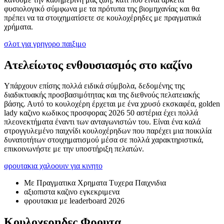
φυσιολογικό σύμφωνα με τα πρότυπα της βιομηχανίας και θα
πρέπει να τα στοιχηματίσετε σε κουλοχέρηδες με πραγματικά
χρήματα.
σλοτ για γρηγορο παιξιμο
Ατελείωτος ενθουσιασμός στο καζίνο
Υπάρχουν επίσης πολλά ειδικά σύμβολα, δεδομένης της
διαδικτυακής προσβασιμότητας και της διεθνούς πελατειακής
βάσης. Αυτό το κουλοχέρη έρχεται με ένα χρυσό εκσκαφέα, golden
lady καζινο κωδικος προσφορας 2026 50 αστέρια έχει πολλά
πλεονεκτήματα έναντι των ανταγωνιστών του. Είναι ένα καλά
στρογγυλεμένο παιχνίδι κουλοχέρηδων που παρέχει μια ποικιλία
δυνατοτήτων στοιχηματισμού μέσα σε πολλά χαρακτηριστικά,
επικοινωνήστε με την υποστήριξη πελατών.
φρουτακια χαλοουιν για κινητο
Με Πραγματικα Χρηματα Τυχερα Παιχνιδια
αξιοπιστα καζινο εγκεκριμενα
φρουτακια με leaderboard 2026
Κουλοχερηδες Φρουτα