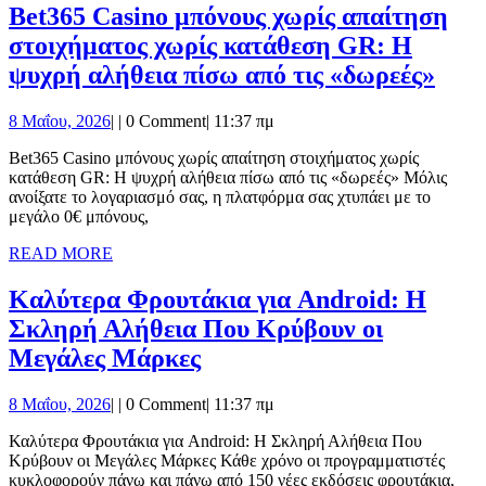
να
Bet365 Casino μπόνους χωρίς απαίτηση
ξεκινήσετ
στοιχήματος χωρίς κατάθεση GR: Η
Bet3
χωρίς
ψυχρή αλήθεια πίσω από τις «δωρεές»
Casi
ψέματα
8
8 Μαΐου, 2026
|
|
0 Comment
|
11:37 πμ
μπόν
Μαΐου,
χωρί
Bet365 Casino μπόνους χωρίς απαίτηση στοιχήματος χωρίς
2026
κατάθεση GR: Η ψυχρή αλήθεια πίσω από τις «δωρεές» Μόλις
απα
ανοίξατε το λογαριασμό σας, η πλατφόρμα σας χτυπάει με το
στοι
μεγάλο 0€ μπόνους,
χωρί
READ
READ MORE
MORE
κατ
Καλύτερα Φρουτάκια για Android: Η
GR:
Σκληρή Αλήθεια Που Κρύβουν οι
Η
Καλύτερα
Μεγάλες Μάρκες
ψυχ
Φρουτάκια
αλήθ
8
8 Μαΐου, 2026
|
|
0 Comment
|
11:37 πμ
για
πίσ
Μαΐου,
Android:
Καλύτερα Φρουτάκια για Android: Η Σκληρή Αλήθεια Που
2026
από
Κρύβουν οι Μεγάλες Μάρκες Κάθε χρόνο οι προγραμματιστές
Η
τις
κυκλοφορούν πάνω και πάνω από 150 νέες εκδόσεις φρουτάκια,