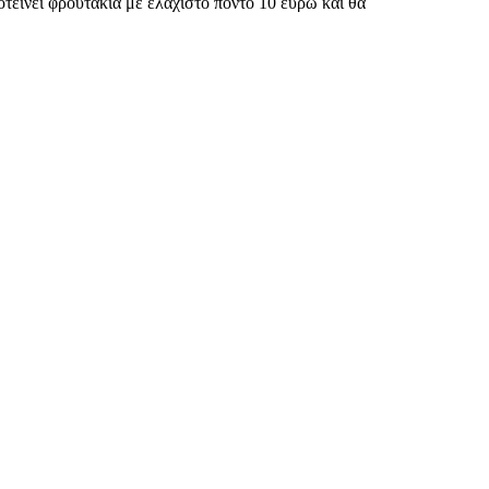
τείνει φρούτακια με ελάχιστο πόντο 10 ευρώ και θα
ώ:
τήσει
νασμένο
τικη
σχεση
ει
τογράφι