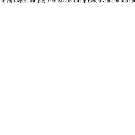
10
 το χαρτογράφι Μετράς 10 ευρώ στην τσέπη; Ένας τυχερός θα σου προ
Σας
ευρ
Κρα
Η
Πει
ψεύ
υπό
που
κόβ
το
χαρ