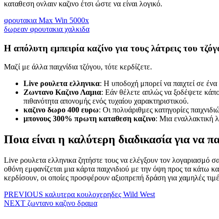
καταθεση ονλαιν καζινο έτσι ώστε να είναι λογικό.
φρουτακια Max Win 5000x
δωρεαν φρουτακια χαλκιδα
Η απόλυτη εμπειρία καζίνο για τους λάτρεις του τζόγ
Μαζί με άλλα παιχνίδια τζόγου, τότε κερδίζετε.
Live ρουλετα ελληνικα
: Η υποδοχή μπορεί να παιχτεί σε έν
Ζωντανο Καζινο Λαμια
: Εάν θέλετε απλώς να ξοδέψετε κάπο
πιθανότητα απονομής ενός τυχαίου χαρακτηριστικού.
καζινο δωρο 400 ευρω
: Οι πολυάριθμες κατηγορίες παιχνιδ
μπονους 300% πρωτη καταθεση καζινο
: Μια εναλλακτική λ
Ποια είναι η καλύτερη διαδικασία για να πα
Live ρουλετα ελληνικα ζητήστε τους να ελέγξουν τον λογαριασμό σας
οθόνη εμφανίζεται μια κάρτα παιχνιδιού με την όψη προς τα κάτω κ
κερδίσουν, οι οποίες προσφέρουν αξιοπρεπή δράση για χαμηλές τιμέ
Πλοήγηση
Previous
PREVIOUS
καλυτερα κουλοχερηδες Wild West
Next
post:
NEXT
ζωντανο καζινο δραμα
άρθρων
post: