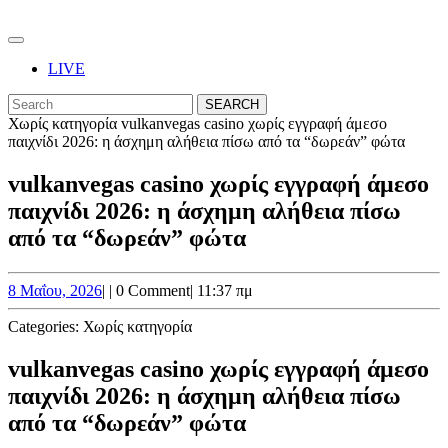
Skip
to
Open
content
Button
Skip
LIVE
to
CLOSE
Search
content
BUTTON
for:
Χωρίς κατηγορία
vulkanvegas casino χωρίς εγγραφή άμεσο
παιχνίδι 2026: η άσχημη αλήθεια πίσω από τα “δωρεάν” φώτα
vulkanvegas casino χωρίς εγγραφή άμεσο
παιχνίδι 2026: η άσχημη αλήθεια πίσω
από τα “δωρεάν” φώτα
8
8 Μαΐου, 2026
|
|
0 Comment
|
11:37 πμ
Μαΐου,
2026
Categories:
Χωρίς κατηγορία
vulkanvegas casino χωρίς εγγραφή άμεσο
παιχνίδι 2026: η άσχημη αλήθεια πίσω
από τα “δωρεάν” φώτα