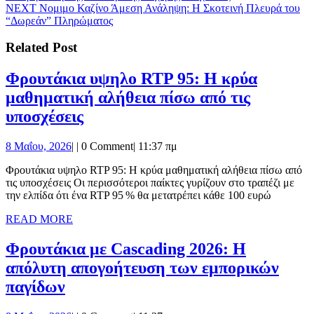
άρθρων
Next
NEXT
Νομιμο Καζίνο Άμεση Ανάληψη: Η Σκοτεινή Πλευρά του
post:
“Δωρεάν” Πληρώματος
Related Post
Φρουτάκια υψηλο RTP 95: Η κρύα
μαθηματική αλήθεια πίσω από τις
Φρουτάκια
υποσχέσεις
υψηλο
8
8 Μαΐου, 2026
|
|
0 Comment
|
11:37 πμ
RTP
Μαΐου,
95:
Φρουτάκια υψηλο RTP 95: Η κρύα μαθηματική αλήθεια πίσω από
2026
τις υποσχέσεις Οι περισσότεροι παίκτες γυρίζουν στο τραπέζι με
Η
την ελπίδα ότι ένα RTP 95 % θα μετατρέπει κάθε 100 ευρώ
κρύα
READ
READ MORE
μαθηματική
MORE
αλήθεια
Φρουτάκια με Cascading 2026: Η
πίσω
απόλυτη απογοήτευση των εμπορικών
Φρουτάκια
από
παγίδων
με
τις