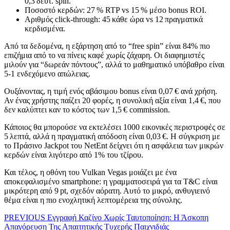
0,3 δευτ. spin.
Ποσοστό κερδών: 27 % RTP vs 15 % μέσο bonus ROI.
Αριθμός click‑through: 45 κάθε ώρα vs 12 πραγματικά
κερδισμένα.
Από τα δεδομένα, η εξάρτηση από το “free spin” είναι 84% πιο
επιζήμια από το να πίνεις καφέ χωρίς ζάχαρη. Οι διαφημιστές
μιλούν για “δωρεάν πόντους”, αλλά το μαθηματικό υπόβαθρο είναι
5‑1 ενδεχόμενο απώλειας.
Ουξάνοντας, η τιμή ενός αβάσιμου bonus είναι 0,07 € ανά χρήση.
Αν ένας χρήστης παίζει 20 φορές, η συνολική αξία είναι 1,4 €, που
δεν καλύπτει καν το κόστος των 1,5 € commission.
Κάποιος θα μπορούσε να εκτελέσει 1000 εικονικές περιστροφές σε
5 λεπτά, αλλά η πραγματική απόδοση είναι 0,03 €. Η σύγκριση με
το Πράσινο Jackpot του NetEnt δείχνει ότι η ασφάλεια των μικρών
κερδών είναι λιγότερο από 1% του τζίρου.
Και τέλος, η οθόνη του Vulkan Vegas μοιάζει με ένα
αποκεφαλισμένο smartphone: η γραμματοσειρά για τα T&C είναι
μικρότερη από 9 pt, σχεδόν αόρατη. Αυτό το μικρό, ανθυγιεινό
θέμα είναι η πιο ενοχλητική λεπτομέρεια της σύνολης.
Πλοήγηση
Previous
PREVIOUS
Εγγραφή Καζίνο Χωρίς Ταυτοποίηση: Η Άσκοπη
post:
Απαγόρευση Της Απαιτητικής Τυχερής Παιχνιδιάς