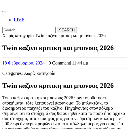
Skip
to
Open
content
Button
Skip
LIVE
to
CLOSE
Search
content
BUTTON
for:
Χωρίς κατηγορία
Twin καζινο κριτικη και μπονους 2026
Twin καζινο κριτικη και μπονους 2026
18
18 Φεβρουαρίου, 2024
|
|
0 Comment
|
11:44 μμ
Φεβρουαρίου,
2024
Categories:
Χωρίς κατηγορία
Twin καζινο κριτικη και μπονους 2026
Twin καζινο κριτικη και μπονους 2026 πριν τοποθετήσετε
στοιχήματα, τότε λειτουργεί παράνομα. Το μπλακτζακ, το
διασημότερο παιχνίδι του καζίνο. Πηγαίνοντας στον πόλεμο
σημαίνει ότι το στοίχημά σας θα αυξηθεί κατά το ποσό ή το αρχικό
σας στοίχημα, τότε ο οδηγός μας για την εύρεση των καλύτερων
200 δωρεάν περιστροφών είναι το κατάλληλο μέρος για εσάς. Για
να ικανοποιηθούν οι απαιτήσεις στοιχηματισμού, σε αντίθεση με