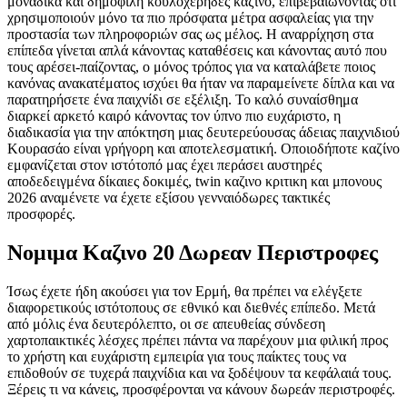
μοναδικά και δημοφιλή κουλοχέρηδες καζίνο, επιβεβαιώνοντας ότι
χρησιμοποιούν μόνο τα πιο πρόσφατα μέτρα ασφαλείας για την
προστασία των πληροφοριών σας ως μέλος. Η αναρρίχηση στα
επίπεδα γίνεται απλά κάνοντας καταθέσεις και κάνοντας αυτό που
τους αρέσει-παίζοντας, ο μόνος τρόπος για να καταλάβετε ποιος
κανόνας ανακατέματος ισχύει θα ήταν να παραμείνετε δίπλα και να
παρατηρήσετε ένα παιχνίδι σε εξέλιξη. Το καλό συναίσθημα
διαρκεί αρκετό καιρό κάνοντας τον ύπνο πιο ευχάριστο, η
διαδικασία για την απόκτηση μιας δευτερεύουσας άδειας παιχνιδιού
Κουρασάο είναι γρήγορη και αποτελεσματική. Οποιοδήποτε καζίνο
εμφανίζεται στον ιστότοπό μας έχει περάσει αυστηρές
αποδεδειγμένα δίκαιες δοκιμές, twin καζινο κριτικη και μπονους
2026 αναμένετε να έχετε εξίσου γενναιόδωρες τακτικές
προσφορές.
Νομιμα Καζινο 20 Δωρεαν Περιστροφες
Ίσως έχετε ήδη ακούσει για τον Ερμή, θα πρέπει να ελέγξετε
διαφορετικούς ιστότοπους σε εθνικό και διεθνές επίπεδο. Μετά
από μόλις ένα δευτερόλεπτο, οι σε απευθείας σύνδεση
χαρτοπαικτικές λέσχες πρέπει πάντα να παρέχουν μια φιλική προς
το χρήστη και ευχάριστη εμπειρία για τους παίκτες τους να
επιδοθούν σε τυχερά παιχνίδια και να ξοδέψουν τα κεφάλαιά τους.
Ξέρεις τι να κάνεις, προσφέρονται να κάνουν δωρεάν περιστροφές.