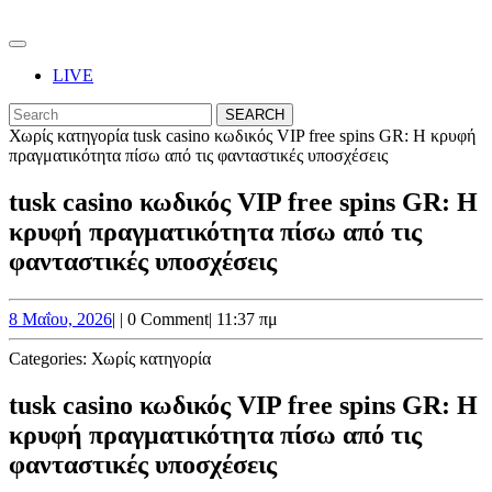
Skip
to
Open
content
Button
Skip
LIVE
to
CLOSE
Search
content
BUTTON
for:
Χωρίς κατηγορία
tusk casino κωδικός VIP free spins GR: Η κρυφή
πραγματικότητα πίσω από τις φανταστικές υποσχέσεις
tusk casino κωδικός VIP free spins GR: Η
κρυφή πραγματικότητα πίσω από τις
φανταστικές υποσχέσεις
8
8 Μαΐου, 2026
|
|
0 Comment
|
11:37 πμ
Μαΐου,
2026
Categories:
Χωρίς κατηγορία
tusk casino κωδικός VIP free spins GR: Η
κρυφή πραγματικότητα πίσω από τις
φανταστικές υποσχέσεις