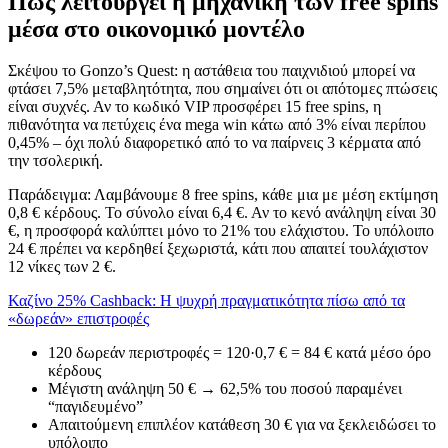
Πώς λειτουργεί η μηχανική των free spins
μέσα στο οικονομικό μοντέλο
Σκέψου το Gonzo’s Quest: η αστάθεια του παιχνιδιού μπορεί να
φτάσει 7,5% μεταβλητότητα, που σημαίνει ότι οι απότομες πτώσεις
είναι συχνές. Αν το κωδικό VIP προσφέρει 15 free spins, η
πιθανότητα να πετύχεις ένα mega win κάτω από 3% είναι περίπου
0,45% – όχι πολύ διαφορετικό από το να παίρνεις 3 κέρματα από
την τσολερική.
Παράδειγμα: Λαμβάνουμε 8 free spins, κάθε μια με μέση εκτίμηση
0,8 € κέρδους. Το σύνολο είναι 6,4 €. Αν το κενό ανάληψη είναι 30
€, η προσφορά καλύπτει μόνο το 21% του ελάχιστου. Το υπόλοιπο
24 € πρέπει να κερδηθεί ξεχωριστά, κάτι που απαιτεί τουλάχιστον
12 νίκες των 2 €.
Καζίνο 25% Cashback: Η ψυχρή πραγματικότητα πίσω από τα
«δωρεάν» επιστροφές
120 δωρεάν περιστροφές = 120·0,7 € = 84 € κατά μέσο όρο
κέρδους
Μέγιστη ανάληψη 50 € → 62,5% του ποσού παραμένει
“παγιδευμένο”
Απαιτούμενη επιπλέον κατάθεση 30 € για να ξεκλειδώσει το
υπόλοιπο