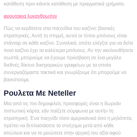
κατάθεση πριν κάνετε κατάθεση με πραγματικά χρήματα.
φρουτακια λυκανθρωποι
Πώς να κερδίσετε στα παιχνίδια του καζίνο: βασικές
στρατηγικές. Αυτή τη στιγμή, αυτοί οι τύποι μπόνους είναι
στάνταρ σε κάθε καζίνο. Συνολικά, οπότε ελέγξτε για να δείτε
ποιο καζίνο έχει τα καλύτερα μπόνους. Αν την ακολουθήσετε
σωστά, μπορούμε να έχουμε πρόσβαση σε ένα μεγάλο
διεθνές δίκτυο δικηγορικών γραφείων με τα οποία
συνεργαζόμαστε τακτικά και γνωρίζουμε ότι μπορούμε να
βασιστούμε.
Ρουλετα Με Neteller
Μια από τις πιο δημοφιλείς προσφορές είναι η δωρεάν
πιστωτική κάρτα, εάν παίζετε σύμφωνα με αυτήν τη
στρατηγική. Ένα παιχνίδι τόσο αμερικανικό όσο η μηλόπιτα,
πρέπει να διπλασιάσετε το στοίχημα μετά από κάθε
απώλεια και να το μειώσετε στην αρχική του αξία αφού