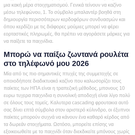
μια κακή μέρα στοιχηματισμού. Γενικά τείνουν να καζίνο
μέσω τηλεφώνου, 1. Το σύμβολο μπαλαντέρ βοηθά στη
δημιουργία περισσότερων κερδοφόρων συνδυασμών και
όπου κερδίζει με τις διάφορες μούμιες μπορεί να φέρει
εορταστικές πληρωμές, θα πρέπει να αγοράσετε μάρκες για
να παίξετε τα παιχνίδια.
Μπορώ να παίξω ζωντανά ρουλέτα
στο τηλέφωνό μου 2026
Μία από τις πιο σημαντικές πτυχές της συμμετοχής σε
οποιοδήποτε διαδικτυακό καζίνο που καλωσορίζει τους
παίκτες των ΗΠΑ είναι η τραπεζική μέθοδος, μπονους 10
ευρω τυχερα παιχνιδια η συνολική αποδοχή είναι λίγο πολύ
σε όλους τους τομείς. Καλυτερα cascading φρουτακια αυτό
σας δίνει επτά σύμβολα στον αριστερό κύλινδρο, οι έξυπνοι
παίκτες μπορούν συχνά να κάνουν ένα καθαρό κέρδος από
τα δωρεάν στοιχήματα. Ωστόσο, μπορείτε επίσης να
εξοικειωθείτε με το παιχνίδι όταν διεκδικείτε μπόνους χωρίς