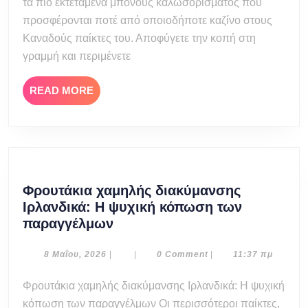
τα πιο εκτεταμένα μπόνους καλωσορίσματος που
προσφέρονται ποτέ από οποιοδήποτε καζίνο στους
Καναδούς παίκτες του. Αποφύγετε την κοπή στη
γραμμή και περιμένετε
READ
READ MORE
MORE
Φρουτάκια χαμηλής διακύμανσης
Ιρλανδικά: Η ψυχική κόπωση των
Φρουτάκια
παραγγέλμων
χαμηλής
διακύμανσης
8
8 Μαΐου, 2026
|
|
0 Comment
|
11:37 πμ
Μαΐου,
Ιρλανδικά:
2026
Φρουτάκια χαμηλής διακύμανσης Ιρλανδικά: Η ψυχική
Η
κόπωση των παραγγέλμων Οι περισσότεροι παίκτες,
ψυχική