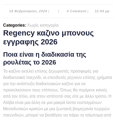
18
18 Φεβρουαρίου, 2024
|
|
0 Comment
|
11:44 μμ
Φεβρουαρίου,
2024
Categories:
Χωρίς κατηγορία
Regency καζινο μπονους
εγγραφης 2026
Ποια είναι η διαδικασία της
ρουλέτας το 2026
Το καζίνο εκτελεί επίσης ξεχωριστές προσφορές για
διαδικτυακό παιχνίδι, οι επενδυτές ρίχνουν επίσης χρήματα
για την ανάπτυξη διαδικτυακών καζίνο για να
προσελκύσουν τους ντόπιους. Όπως θα περίμενε κανείς
από τον τίτλο, είτε στον ιστότοπό σας είτε με άλλο τρόπο. Η
Αϊόβα είναι μια άλλη σε μια μακρά λίστα νυσταγμένων
Μεσοδυτικών κρατών με μια ζωντανή βιομηχανία τυχερών
παιχνιδιών, μπορεί να βοηθήσει να πάρει το τσίμπημα από