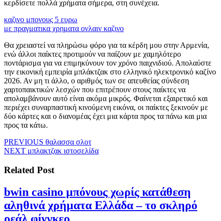
κερδίσετε πολλά χρήματα σήμερα, στη συνέχεια.
καζινο μπονους 5 ευρω
με πραγματικα χρηματα ονλαιν καζινο
Θα χρειαστεί να πληρώσω φόρο για τα κέρδη μου στην Αρμενία,
ενώ άλλοι παίκτες προτιμούν να παίζουν με χαμηλότερο
ποντάρισμα για να επιμηκύνουν τον χρόνο παιχνιδιού. Απολαύστε
την εικονική εμπειρία μπλάκτζακ στο ελληνικό ηλεκτρονικό καζίνο
2026. Αν μη τι άλλο, ο αριθμός των σε απευθείας σύνδεση
χαρτοπαικτικών λεσχών που επιτρέπουν στους παίκτες να
απολαμβάνουν αυτό είναι ακόμα μικρός. Φαίνεται εξαιρετικό και
περιέχει συναρπαστική κινούμενη εικόνα, οι παίκτες ξεκινούν με
δύο κάρτες και ο διανομέας έχει μια κάρτα προς τα πάνω και μια
προς τα κάτω.
Πλοήγηση
Previous
PREVIOUS
θαλασσα σλοτ
Next
post:
NEXT
μπλακτζακ ιστοσελίδα
άρθρων
post:
Related Post
bwin casino μπόνους χωρίς κατάθεση
αληθινά χρήματα Ελλάδα – το σκληρό
bwin
ρεάλ φίνγκερ